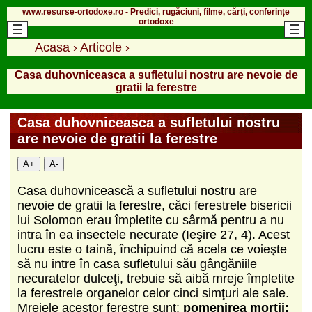
www.resurse-ortodoxe.ro - Predici, rugăciuni, filme, cărți, conferințe
ortodoxe
Acasa
›
Articole
›
Casa duhovniceasca a sufletului nostru are nevoie de
gratii la ferestre
Casa duhovniceasca a sufletului nostru
are nevoie de gratii la ferestre
A+
A-
Casa duhovnicească a sufletului nostru are
nevoie de gratii la ferestre, căci ferestrele bisericii
lui Solomon erau împletite cu sârmă pentru a nu
intra în ea insectele necurate (Ieşire 27, 4). Acest
lucru este o taină, închipuind că acela ce voieşte
să nu intre în casa sufletului său gângăniile
necuratelor dulceţi, trebuie să aibă mreje împletite
la ferestrele organelor celor cinci simţuri ale sale.
Mrejele acestor ferestre sunt:
pomenirea morţii;