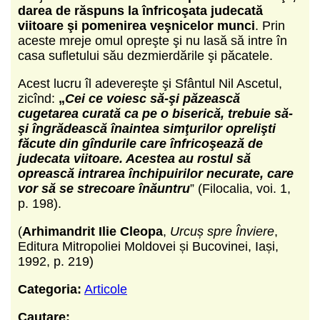
darea de răspuns la înfricoşata judecată
viitoare şi pomenirea veşnicelor munci
. Prin
aceste mreje omul opreşte şi nu lasă să intre în
casa sufletului său dezmierdările şi păcatele.
Acest lucru îl adevereşte şi Sfântul Nil Ascetul,
zicînd:
„
Cei ce voiesc să-şi păzească
cugetarea curată ca pe o biserică, trebuie să-
şi îngrădească înaintea simţurilor oprelişti
făcute din gîndurile care înfricoşează de
judecata viitoare. Acestea au rostul să
oprească intrarea închipuirilor necurate, care
vor să se strecoare înăuntru
” (Filocalia, voi. 1,
p. 198).
(
Arhimandrit Ilie Cleopa
,
Urcuș spre Înviere
,
Editura Mitropoliei Moldovei și Bucovinei, Iași,
1992, p. 219)
Categoria:
Articole
Cautare: