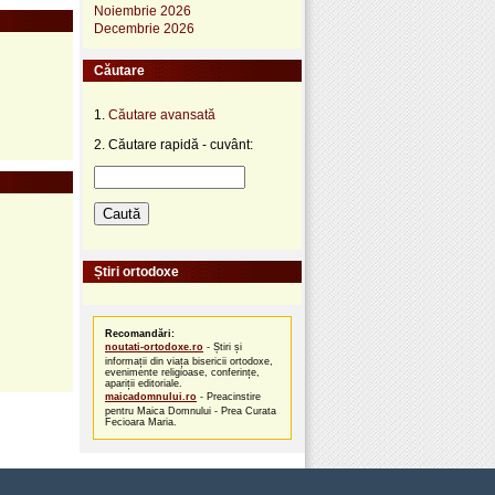
Noiembrie 2026
Decembrie 2026
Căutare
1.
Căutare avansată
2. Căutare rapidă - cuvânt:
Știri ortodoxe
Recomandări:
noutati-ortodoxe.ro
- Știri și
informații din viața bisericii ortodoxe,
evenimente religioase, conferințe,
apariții editoriale.
maicadomnului.ro
- Preacinstire
pentru Maica Domnului - Prea Curata
Fecioara Maria.