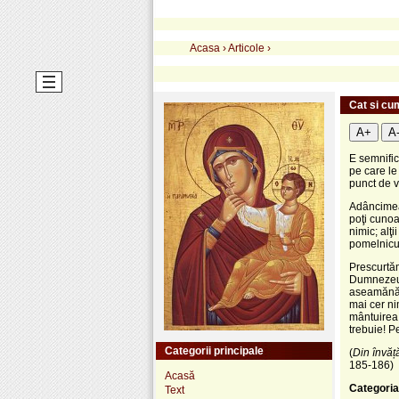
Acasa
›
Articole
›
Cat si c
A+
A
E semnific
pe care le
punct de v
Adâncimea 
poţi cunoa
nimic; alţii
pomelnicul
Prescurtăm.
Dumnezeu, 
aseamănă în
mai cer ni
mântuirea.
trebuie! Pe
Categorii principale
(
Din învăță
185-186)
Acasă
Categoria
Text