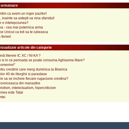
e urmatoare
tim ca avem un inger pazitor!
 inainte sa astepti sa vina sfarsitul!
e e intelepciunea?
a - cea mai puternica arma
pe Unicul ca toti sa te iubeasca
 femeii
izualizate articole din categorie
ă literele IC XC / NI KA ?
 si in ce perioada se poate consuma Aghiasma Mare?
pomenire!”
tru crestinii care merg duminica la Biserica
lor 40 de liturghii si parastase
e sa se incheie fiecare rugaciune crestina?
ovniceasca din manastire
elotism, intelectualism, hipercriticism
mea este Tatal
ntei