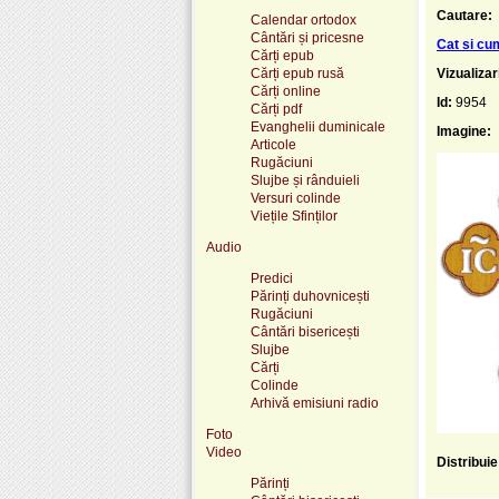
Cautare:
Calendar ortodox
Cântări și pricesne
Cat si c
Cărți epub
Cărți epub rusă
Vizualizar
Cărți online
Id:
9954
Cărți pdf
Evanghelii duminicale
Imagine:
Articole
Rugăciuni
Slujbe și rânduieli
Versuri colinde
Viețile Sfinților
Audio
Predici
Părinți duhovnicești
Rugăciuni
Cântări bisericești
Slujbe
Cărți
Colinde
Arhivă emisiuni radio
Foto
Video
Distribui
Părinți