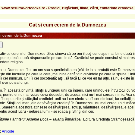
www.resurse-ortodoxe.ro - Predici, rugăciuni, filme, cărți, conferințe ortodoxe
Cat si cum cerem de la Dumnezeu
um cerem de la Dumnezeu
-
ativ ce cerem lui Dumnezeu. Zice cineva că pe om îl poţi cunoaşte mai bine după în
 pune, decât după răspunsurile pe care le dă. Cuvântul se poate construi şi mai res
edere religios.
lui Dumnezeu într-un om sau superficialitatea (cât de la suprafaţă este Dumnezeu
şte din lucrurile pe care le cere, mai bine decât din cuvintele pe care le spune. Unii
 îi cer nimicuri. Unii îi cer socoteală; alţii, să facă El ce vor ei! Iar alţii, să nu existe în 
 s-ar putea lungi.
 În această privinţă, sfinţii ajungeau unii ca îngerii, care unindu-se întru totul cu vo
pentru ei nu mai voiau ceva deosebit, de aceea, nici nu-I mai cereau nimic. Aşa 
ceputurile şi sfârşitul credinţei: unii nu-I cer nimic sau îi cer nimicuri, iar ceilalţi, sf
mic. Sfinţii cei mari, din desăvârşita credinţă în Dumnezeu, nu mai cereau nici măca
 Smerenia acestora atinsese desăvârşirea. Totuşi, mântuirea, desăvârşirea, e acel
ntru acest lucru - iertarea lumii - se roagă şi Sfinţii din cer.
turile Părintelui Arsenie Boca – Talanții Împărăției
, Editura Credința Strămoșească,
:
Articole