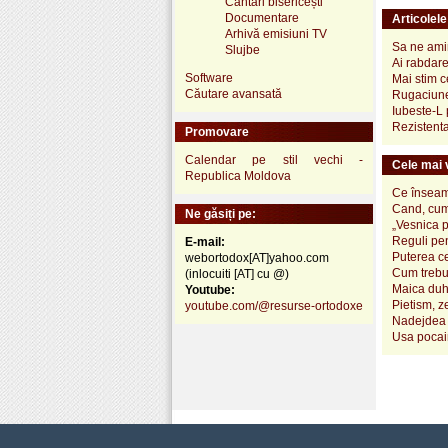
Cântări bisericești
Documentare
Articolel
Arhivă emisiuni TV
Sa ne amin
Slujbe
Ai rabdare,
Software
Mai stim c
Căutare avansată
Rugaciune
Iubeste-L 
Rezistenta
Promovare
Calendar pe stil vechi -
Cele mai v
Republica Moldova
Ce înseamn
Cand, cum
Ne găsiți pe:
„Vesnica 
Reguli pen
E-mail:
Puterea ce
webortodox[AT]yahoo.com
Cum trebui
(inlocuiti [AT] cu @)
Maica duh
Youtube:
Pietism, z
youtube.com/@resurse-ortodoxe
Nadejdea 
Usa pocai