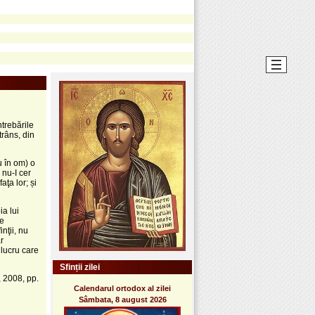
trebările
trâns, din
 în om) o
 nu-I cer
faţa lor; și
ia lui
se
inţii, nu
r
 lucru care
Sfinții zilei
 2008, pp.
Calendarul ortodox al zilei
Sâmbata, 8 august 2026