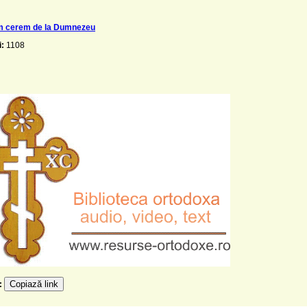
um cerem de la Dumnezeu
i:
1108
Copiază link
e: