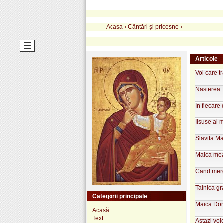
Acasa
›
Cântări și pricesne
›
Articole
Voi care tr
Nasterea 
In fiecare
Iisuse al 
Slavita M
Maica me
Cand merg
Tainica gr
Categorii principale
Maica Dom
Acasă
Text
Astazi voi