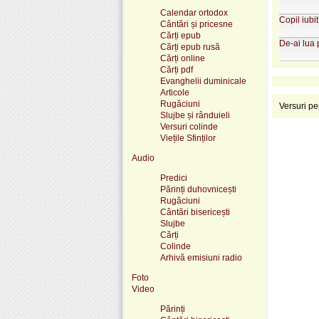
Calendar ortodox
Copil iubit
Cântări și pricesne
Cărți epub
De-ai lua
Cărți epub rusă
Cărți online
Cărți pdf
Evanghelii duminicale
Articole
Rugăciuni
Versuri pe
Slujbe și rânduieli
Versuri colinde
Viețile Sfinților
Audio
Predici
Părinți duhovnicești
Rugăciuni
Cântări bisericești
Slujbe
Cărți
Colinde
Arhivă emisiuni radio
Foto
Video
Părinți