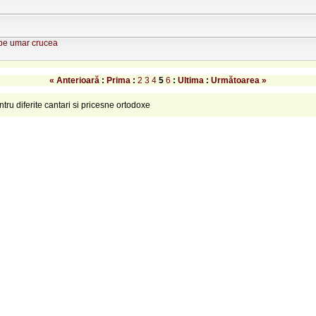
 pe umar crucea
« Anterioară
:
Prima
:
2
3
4
5
6
:
Ultima
:
Următoarea »
ntru diferite cantari si pricesne ortodoxe