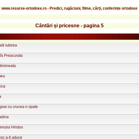
www.resurse-ortodoxe.ro - Predici, rugăciuni, filme, cărți, conferințe ortodoxe
Cântări și pricesne - pagina 5
aiti iubirea
Ta Preacurata
 dimineata
meu
aica
a
eai cu crucea-n spate
adina
nului Hristos
esc a-ti aduce