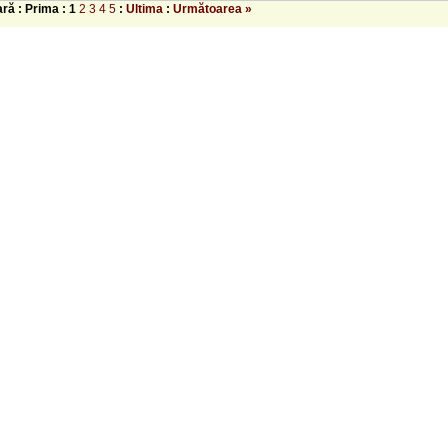
ară : Prima :
1
2
3
4
5
:
Ultima
:
Următoarea »