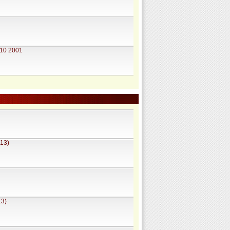
7 10 2001
013)
13)