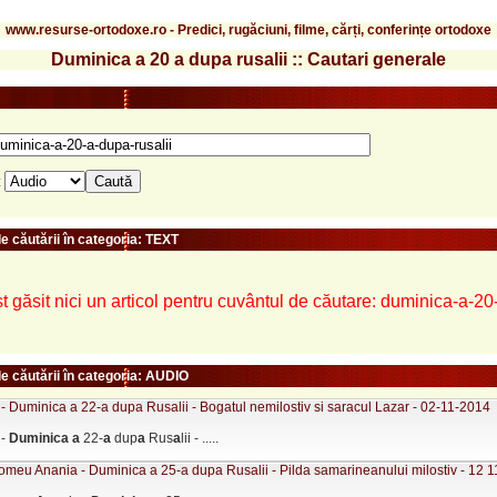
www.resurse-ortodoxe.ro - Predici, rugăciuni, filme, cărți, conferințe ortodoxe
Duminica a 20 a dupa rusalii :: Cautari generale
:
e căutării în categoria: TEXT
t găsit nici un articol pentru cuvântul de căutare: duminica-a-20
le căutării în categoria: AUDIO
- Duminica a 22-a dupa Rusalii - Bogatul nemilostiv si saracul Lazar - 02-11-2014
 -
Duminic
a
a
22-
a
dup
a
Rus
a
lii - .....
omeu Anania - Duminica a 25-a dupa Rusalii - Pilda samarineanului milostiv - 12 