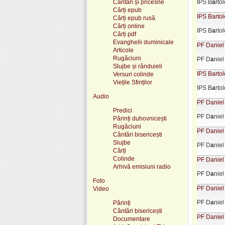
Cântări și pricesne
IPS B
a
rt
Cărți epub
IPS Bartol
Cărți epub rusă
Cărți online
IPS B
a
rt
Cărți pdf
Evanghelii duminicale
PF Daniel 
Articole
Rugăciuni
PF D
a
niel
Slujbe și rânduieli
IPS Bartol
Versuri colinde
Viețile Sfinților
IPS B
a
rt
Audio
PF Daniel 
Predici
PF D
a
niel
Părinți duhovnicești
Rugăciuni
PF Daniel 
Cântări bisericești
Slujbe
PF D
a
niel
Cărți
Colinde
PF Daniel 
Arhivă emisiuni radio
PF D
a
niel
Foto
PF Daniel 
Video
PF D
a
niel
Părinți
Cântări bisericești
PF Daniel 
Documentare