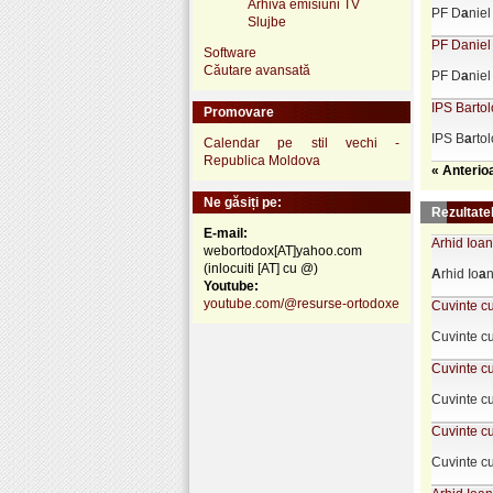
Arhivă emisiuni TV
PF D
a
niel
Slujbe
PF Daniel 
Software
Căutare avansată
PF D
a
niel
IPS Bartol
Promovare
IPS B
a
rt
Calendar pe stil vechi -
Republica Moldova
« Anterio
Ne găsiți pe:
Rezultatel
E-mail:
Arhid Ioan
webortodox[AT]yahoo.com
(inlocuiti [AT] cu @)
A
rhid Io
a
n
Youtube:
youtube.com/@resurse-ortodoxe
Cuvinte cu
Cuvinte cu
Cuvinte cu
Cuvinte cu
Cuvinte cu
Cuvinte cu