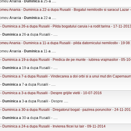
olomeu
A
n
a
ni
a
-
Duminic
a
a
25-
a
.....
omeu Anania - Duminica a 22-a dupa Rusalii - Bogatul nemilostiv si saracul Lazar 
olomeu
A
n
a
ni
a
-
Duminic
a
a
22-
a
.....
- Duminica a 26-a dupa Rusalii - Pilda bogatului caruia i-a rodit tarina - 17-11-201
 -
Duminic
a
a
26-
a
dup
a
Rus
a
lii - .....
omeu Anania - Duminica a 11-a dupa Rusalii - pilda datornicului nemilostiv - 19 08
olomeu
A
n
a
ni
a
-
Duminic
a
a
11-
a
.....
- Duminica a 19-a dupa Rusalii - Predica de pe munte - iubirea vrajmasilor - 05-1
 -
Duminic
a
a
19-
a
dup
a
Rus
a
lii - .....
- Duminica a 7-a dupa Rusalii - Vindecarea a doi orbi si a unui mut din Capernau
 -
Duminic
a
a
7-
a
dup
a
Rus
a
lii - .....
- Duminica a 3-a dupa Rusalii - Despre grijile vietii - 10-07-2016
 -
Duminic
a
a
3-
a
dup
a
Rus
a
lii - Despre .....
- Duminica a 30-a dupa Rusalii - Dregatorul bogat - pazirea poruncilor - 24-11-20
 -
Duminic
a
a
30-
a
dup
a
Rus
a
lii - .....
- Duminica a 24-a dupa Rusalii - Invierea fiicei lui Iair - 09-11-2014