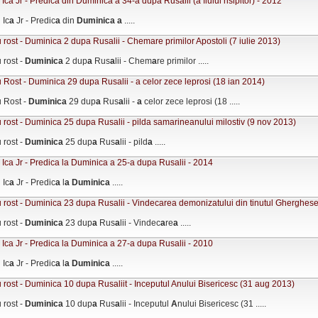
 Ica Jr - Predica din Duminica a 34-a dupa Rusalii (a fiului risipitor) - 2012
 Ic
a
Jr - Predic
a
din
Duminic
a
a
.....
 rost - Duminica 2 dupa Rusalii - Chemare primilor Apostoli (7 iulie 2013)
 rost -
Duminic
a
2 dup
a
Rus
a
lii - Chem
a
re primilor .....
 Rost - Duminica 29 dupa Rusalii - a celor zece leprosi (18 ian 2014)
u Rost -
Duminic
a
29 dup
a
Rus
a
lii -
a
celor zece leprosi (18 .....
 rost - Duminica 25 dupa Rusalii - pilda samarineanului milostiv (9 nov 2013)
 rost -
Duminic
a
25 dup
a
Rus
a
lii - pild
a
.....
 Ica Jr - Predica la Duminica a 25-a dupa Rusalii - 2014
 Ic
a
Jr - Predic
a
l
a
Duminic
a
.....
 rost - Duminica 23 dupa Rusalii - Vindecarea demonizatului din tinutul Gherghese
 rost -
Duminic
a
23 dup
a
Rus
a
lii - Vindec
a
re
a
.....
 Ica Jr - Predica la Duminica a 27-a dupa Rusalii - 2010
 Ic
a
Jr - Predic
a
l
a
Duminic
a
.....
 rost - Duminica 10 dupa Rusaliit - Inceputul Anului Bisericesc (31 aug 2013)
 rost -
Duminic
a
10 dup
a
Rus
a
lii - Inceputul
A
nului Bisericesc (31 .....