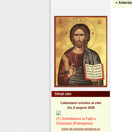
« Anterio
Sfinții zilei
Calendarul ortodox al zilei
Joi, 6 august 2026
(†) Schimbarea la Față a
Domnului (Pobrejenia)
oferit de resurse-ortodoxe.ro