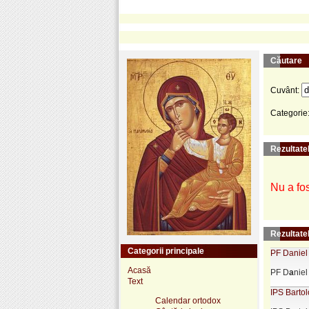
Căutare
Cuvânt:
Categorie
Rezultatel
Nu a fos
Rezultate
Categorii principale
PF Daniel 
Acasă
PF D
a
niel
Text
IPS Bartol
Calendar ortodox