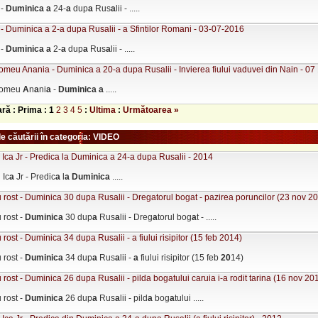
 -
Duminic
a
a
24-
a
dup
a
Rus
a
lii - .....
- Duminica a 2-a dupa Rusalii - a Sfintilor Romani - 03-07-2016
 -
Duminic
a
a
2-
a
dup
a
Rus
a
lii - .....
omeu Anania - Duminica a 20-a dupa Rusalii - Invierea fiului vaduvei din Nain - 0
olomeu
A
n
a
ni
a
-
Duminic
a
a
.....
ară : Prima :
1
2
3
4
5
:
Ultima
:
Următoarea »
e căutării în categoria: VIDEO
 Ica Jr - Predica la Duminica a 24-a dupa Rusalii - 2014
 Ic
a
Jr - Predic
a
l
a
Duminic
a
.....
 rost - Duminica 30 dupa Rusalii - Dregatorul bogat - pazirea poruncilor (23 nov 2
 rost -
Duminic
a
30 dup
a
Rus
a
lii - Dreg
a
torul bog
a
t - .....
 rost - Duminica 34 dupa Rusalii - a fiului risipitor (15 feb 2014)
 rost -
Duminic
a
34 dup
a
Rus
a
lii -
a
fiului risipitor (15 feb
20
14)
 rost - Duminica 26 dupa Rusalii - pilda bogatului caruia i-a rodit tarina (16 nov 20
 rost -
Duminic
a
26 dup
a
Rus
a
lii - pild
a
bog
a
tului .....