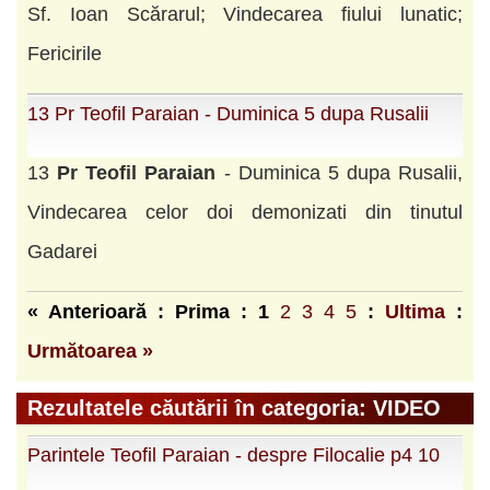
Sf. Ioan Scărarul; Vindecarea fiului lunatic;
Fericirile
13 Pr Teofil Paraian - Duminica 5 dupa Rusalii
13
Pr
Teofil
Paraian
- Duminica 5 dupa Rusalii,
Vindecarea celor doi demonizati din tinutul
Gadarei
« Anterioară : Prima :
1
2
3
4
5
:
Ultima
:
Următoarea »
Rezultatele căutării în categoria: VIDEO
Parintele Teofil Paraian - despre Filocalie p4 10