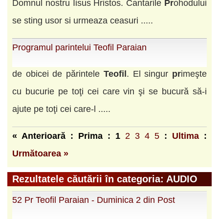
Domnul nostru Iisus Hristos. Cantarile
Pr
ohodului
se sting usor si urmeaza ceasuri .....
Programul parintelui Teofil Paraian
de obicei de părintele
Teofil
. El singur
pr
imeşte
cu bucurie pe toţi cei care vin şi se bucură să-i
ajute pe toţi cei care-l .....
« Anterioară : Prima :
1
2
3
4
5
:
Ultima
:
Următoarea »
Rezultatele căutării în categoria: AUDIO
52 Pr Teofil Paraian - Duminica 2 din Post