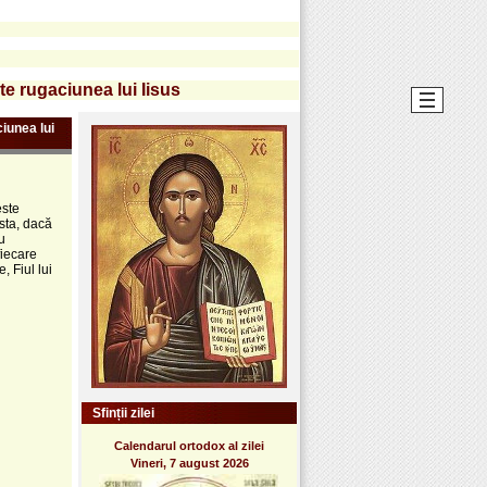
te rugaciunea lui Iisus
iunea lui
este
sta, dacă
u
fiecare
, Fiul lui
Sfinții zilei
Calendarul ortodox al zilei
Vineri, 7 august 2026