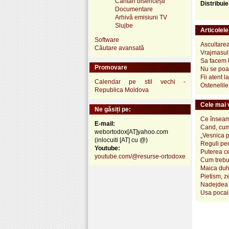
Cântări bisericești
Distribui
Documentare
Arhivă emisiuni TV
Slujbe
Articolel
Software
Ascultarea
Căutare avansată
Vrajmasul 
Sa facem b
Promovare
Nu se poat
Fii atent l
Calendar pe stil vechi -
Ostenelile
Republica Moldova
Cele mai v
Ne găsiți pe:
Ce înseamn
E-mail:
Cand, cum
webortodox[AT]yahoo.com
„Vesnica 
(inlocuiti [AT] cu @)
Reguli pen
Youtube:
Puterea ce
youtube.com/@resurse-ortodoxe
Cum trebui
Maica duh
Pietism, z
Nadejdea 
Usa pocai