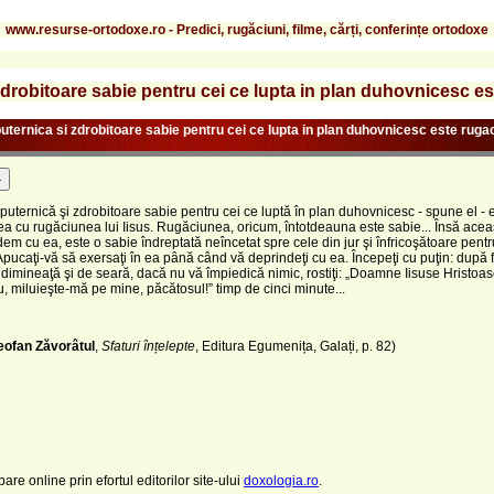
www.resurse-ortodoxe.ro - Predici, rugăciuni, filme, cărți, conferințe ortodoxe
drobitoare sabie pentru cei ce lupta in plan duhovnicesc es
uternica si zdrobitoare sabie pentru cei ce lupta in plan duhovnicesc este rugac
-
puternică şi zdrobitoare sabie pentru cei ce luptă în plan duhovnicesc - spune el - 
a cu rugăciunea lui Iisus. Rugăciunea, oricum, întotdeauna este sabie... Însă acea
em cu ea, este o sabie îndreptată neîncetat spre cele din jur şi înfricoşătoare pentr
Apucaţi-vă să exersaţi în ea până când vă deprindeţi cu ea. Începeţi cu puţin: după 
 dimineaţă şi de seară, dacă nu vă împiedică nimic, rostiţi: „Doamne Iisuse Hristoase
miluieşte-mă pe mine, păcătosul!” timp de cinci minute...
eofan Zăvorâtul
,
Sfaturi înțelepte
, Editura Egumenița, Galați, p. 82)
pare online prin efortul editorilor site-ului
doxologia.ro
.