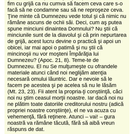
fim cu grijă ca nu cumva să facem ceva care s-o
facă să ne condamne sau să ne reproşeze ceva.
Ţine minte că Dumnezeu vede totul şi că nimic nu
rămâne ascuns de ochii săi. Deci, cum aş putea
spune minciuni dinaintea Domnului? Nu ştii că
minciunile sunt de la diavolul şi că prin nepurtarea
de grijă, acest lucru devine o practică şi apoi un
obicei, iar mai apoi o patimă şi nu ştii că
mincinoşii nu vor moşteni Împărăţia lui
Dumnezeu? (Apoc. 21, 8). Teme-te de
Dumnezeu. El nu Se mulţumeşte cu ofrandele
materiale atunci când noi neglijăm atenţia
necesară omului lăuntric. Dar e nevoie să le
facem pe acestea şi pe acelea să nu le lăsăm
(Mt. 23, 23). Fii atent la propria-ţi conştiinţă, căci
noi nu ştim ceasul morţii noastre. Iar dacă noi nu
ne plătim toate datoriile creditorului nostru (adică
propriei noastre conştiinţe), el ne va acuza cu
vehemenţă, fără reţinere. Atunci – vai! – gura
noastră va rămâne tăcută, fără să aibă vreun
răspuns de dat.