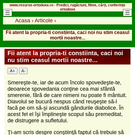
www.resurse-ortodoxe.ro - Predici, rugăciuni, filme, cărți, conferințe
ortodoxe
Acasa
›
Articole
›
Fii atent la propria-ti constiinta, caci noi nu stim ceasul
mortii noastre...
Fii atent la propria-ti constiinta, caci noi
nu stim ceasul mortii noastre...
A+
A-
Smereşte-te, iar de acum încolo spovedeşte-te,
deoarece spovedania conţine cea mai sfântă
smerenie, fără de care nimeni nu poate fi mântuit.
Diavolul se bucură nespus când reuşeşte să-l
facă pe om să-şi ascundă gândurile diabolice. În
acest fel el îşi împlineşte scopul său premeditat,
de distrugere a sufletului.
Ţi-am scris despre conştiinţă faptul că trebuie să