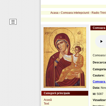
Acasa
›
Comoara intelepciunii - Radio Trini
Comoara i
Comoara in
Descarca
Categoria
Cautare:
Comoara i
Data:
Nov
Categorii principale
Id:
5087
Acasă
Vizualizar
Text