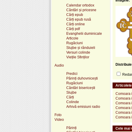
Imagine:
Calendar ortodox
Cântări și pricesne
Cărți epub
Cărți epub rusă
Cărți online
Cărți pdf
Evanghelii duminicale
Articole
Rugăciuni
Slujbe și rânduieli
Versuri colinde
Viețile Sfinților
Distribui
Audio
Predici
Redare
Părinți duhovnicești
Rugăciuni
Articolel
Cântări bisericești
Slujbe
Comoara in
Cărți
Comoara in
Colinde
Comoara in
Arhivă emisiuni radio
Comoara in
Comoara in
Foto
Comoara in
Video
Părinți
Cele mai v