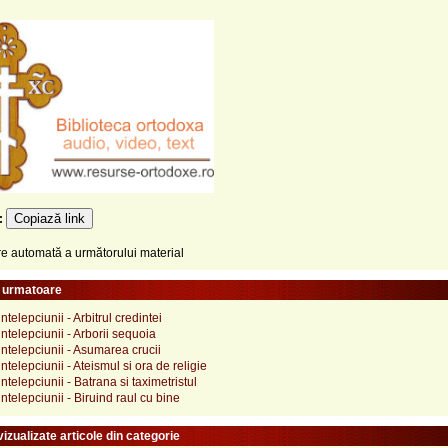
Copiază link
e:
 automată a următorului material
e urmatoare
telepciunii - Arbitrul credintei
telepciunii - Arborii sequoia
telepciunii - Asumarea crucii
telepciunii - Ateismul si ora de religie
telepciunii - Batrana si taximetristul
telepciunii - Biruind raul cu bine
izualizate articole din categorie