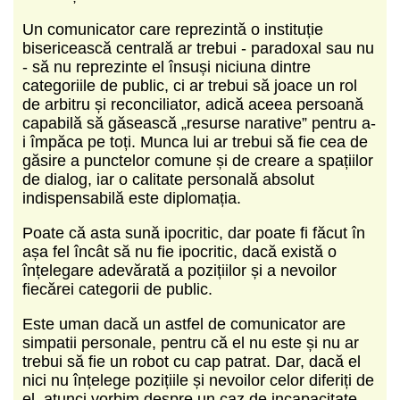
Un comunicator care reprezintă o instituție
bisericească centrală ar trebui - paradoxal sau nu
- să nu reprezinte el însuși niciuna dintre
categoriile de public, ci ar trebui să joace un rol
de arbitru și reconciliator, adică aceea persoană
capabilă să găsească „resurse narative” pentru a-
i împăca pe toți. Munca lui ar trebui să fie cea de
găsire a punctelor comune și de creare a spațiilor
de dialog, iar o calitate personală absolut
indispensabilă este diplomația.
Poate că asta sună ipocritic, dar poate fi făcut în
așa fel încât să nu fie ipocritic, dacă există o
înțelegare adevărată a pozițiilor și a nevoilor
fiecărei categorii de public.
Este uman dacă un astfel de comunicator are
simpatii personale, pentru că el nu este și nu ar
trebui să fie un robot cu cap patrat. Dar, dacă el
nici nu înțelege pozițiile și nevoilor celor diferiți de
el, atunci vorbim despre un caz de incapacitate