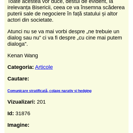
Toate acestea vor duce, destul de evident, la
irelevanța Bisericii, ceea ce va însemna scăderea
puterii sale de negociere în față statului și altor
actori din societate.
Atunci nu se va mai vorbi despre „ne trebuie un
dialog sau nu” ci va fi despre „cu cine mai putem
dialoga”.
Kenan Wang
Categoria:
Articole
Cautare:
Comunicare stratificată, colaps narativ și hedging
Vizualizari:
201
Id:
31876
Imagine: