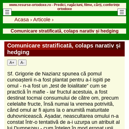
www.resurse-ortodoxe.ro - Predici, rugăciuni, filme, cărți, conferințe
ortodoxe
Acasa
›
Articole
›
Comunicare stratificată, colaps narativ și hedging
Comunicare stratificată, colaps narativ și
hedging
A+
A-
Sf. Grigorie de Nazianz spunea că pomul
cunoașterii n-a fost plantat pentru a-l ispiti pe
omul - n-a fost un „test de loialitate” cum se
practică în mafie - iar fructul acestuia, a fost
destinat tocmai consumului de către om, precum
celelalte fructe, însă numai la vremea potrivită,
când omul ar fi ajuns la o anumită maturitate
duhovnicească. Așadar, neascultarea omului n-a
constat într-o tentativă de a-i uzurpa un atribuit al
lui Dumnezeu - cum înțeleg în mod eronat unii