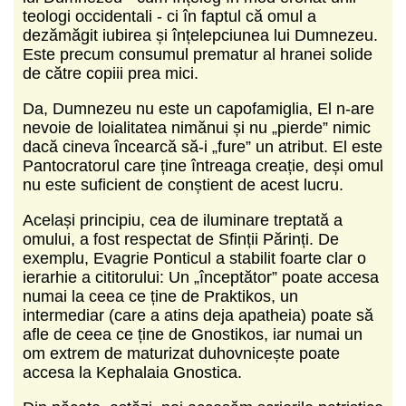
teologi occidentali - ci în faptul că omul a
dezămăgit iubirea și înțelepciunea lui Dumnezeu.
Este precum consumul prematur al hranei solide
de către copiii prea mici.
Da, Dumnezeu nu este un capofamiglia, El n-are
nevoie de loialitatea nimănui și nu „pierde” nimic
dacă cineva încearcă să-i „fure” un atribut. El este
Pantocratorul care ține întreaga creație, deși omul
nu este suficient de conștient de acest lucru.
Același principiu, cea de iluminare treptată a
omului, a fost respectat de Sfinții Părinți. De
exemplu, Evagrie Ponticul a stabilit foarte clar o
ierarhie a cititorului: Un „începtător” poate accesa
numai la ceea ce ține de Praktikos, un
intermediar (care a atins deja apatheia) poate să
afle de ceea ce ține de Gnostikos, iar numai un
om extrem de maturizat duhovnicește poate
accesa la Kephalaia Gnostica.