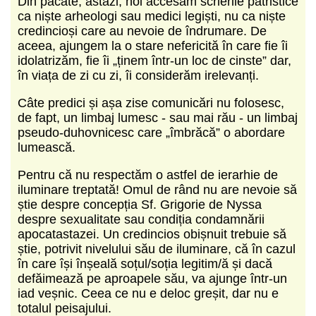
Din păcate, astăzi, noi accesăm scrierile patristice
ca niște arheologi sau medici legiști, nu ca niște
credincioși care au nevoie de îndrumare. De
aceea, ajungem la o stare nefericită în care fie îi
idolatrizăm, fie îi „ținem într-un loc de cinste” dar,
în viața de zi cu zi, îi considerăm irelevanți.
Câte predici și așa zise comunicări nu folosesc,
de fapt, un limbaj lumesc - sau mai rău - un limbaj
pseudo-duhovnicesc care „îmbrăcă” o abordare
lumească.
Pentru că nu respectăm o astfel de ierarhie de
iluminare treptată! Omul de rând nu are nevoie să
știe despre concepția Sf. Grigorie de Nyssa
despre sexualitate sau condiția condamnării
apocatastazei. Un credincios obișnuit trebuie să
știe, potrivit nivelului său de iluminare, că în cazul
în care își înșeală soțul/soția legitim/ă și dacă
defăimează pe aproapele său, va ajunge într-un
iad veșnic. Ceea ce nu e deloc greșit, dar nu e
totalul peisajului.