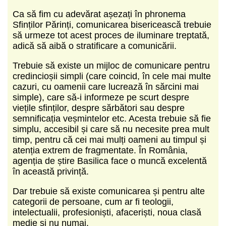
Ca să fim cu adevărat așezați în phronema
Sfinților Părinți, comunicarea bisericească trebuie
să urmeze tot acest proces de iluminare treptată,
adică să aibă o stratificare a comunicării.
Trebuie să existe un mijloc de comunicare pentru
credincioșii simpli (care coincid, în cele mai multe
cazuri, cu oamenii care lucrează în sărcini mai
simple), care să-i informeze pe scurt despre
viețile sfinților, despre sărbători sau despre
semnificația veșmintelor etc. Acesta trebuie să fie
simplu, accesibil și care să nu necesite prea mult
timp, pentru că cei mai mulți oameni au timpul și
atenția extrem de fragmentate. În România,
agenția de știre Basilica face o muncă excelentă
în această privință.
Dar trebuie să existe comunicarea și pentru alte
categorii de persoane, cum ar fi teologii,
intelectualii, profesioniști, afaceriști, noua clasă
medie și nu numai.