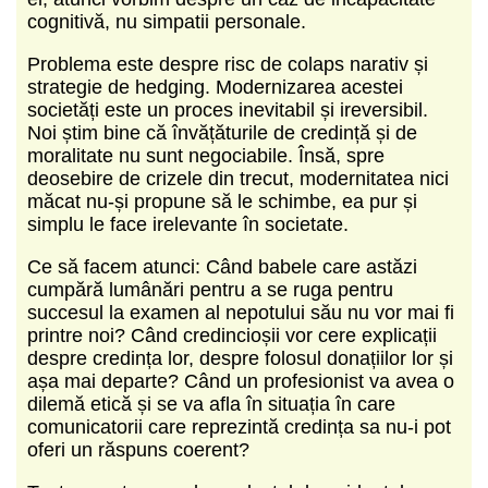
cognitivă, nu simpatii personale.
Problema este despre risc de colaps narativ și
strategie de hedging. Modernizarea acestei
societăți este un proces inevitabil și ireversibil.
Noi știm bine că învățăturile de credință și de
moralitate nu sunt negociabile. Însă, spre
deosebire de crizele din trecut, modernitatea nici
măcat nu-și propune să le schimbe, ea pur și
simplu le face irelevante în societate.
Ce să facem atunci: Când babele care astăzi
cumpără lumânări pentru a se ruga pentru
succesul la examen al nepotului său nu vor mai fi
printre noi? Când credincioșii vor cere explicații
despre credința lor, despre folosul donațiilor lor și
așa mai departe? Când un profesionist va avea o
dilemă etică și se va afla în situația în care
comunicatorii care reprezintă credința sa nu-i pot
oferi un răspuns coerent?