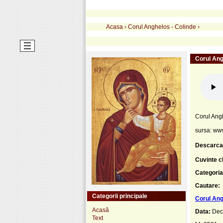
Acasa
›
Corul Anghelos - Colinde
›
Corul Ang
Corul Ang
sursa: ww
Descarca
Cuvinte c
Categoria
Cautare:
Categorii principale
Corul Ang
Acasă
Data:
Dec
Text