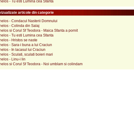
elos - Tu esti Lumina cea Sfanta
izualizate articole din categorie
helos - Condacul Nasterii Domnului
elos - Colinda din Salaj
elos si Corul Sf Teodora - Maica Sfanta a pornit
elos - Tu esti Lumina cea Sfanta
elos - Hristos se naste
elos - Sara-i buna a lui Craciun
elos - In lacasul lui Craciun
elos - Sculati, sculati boieri mari
elos - Linu-i lin
helos si Corul Sf Teodora - Noi umblam si colindam