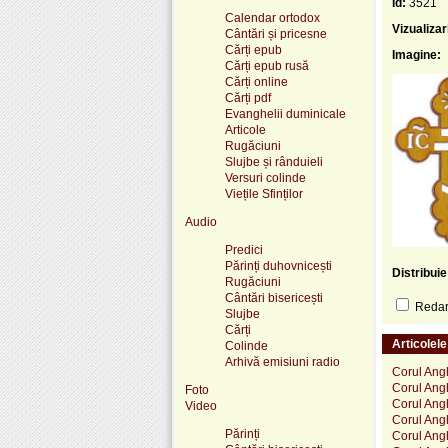
Id:
3521
Calendar ortodox
Vizualizar
Cântări și pricesne
Cărți epub
Imagine:
Cărți epub rusă
Cărți online
Cărți pdf
Evanghelii duminicale
Articole
Rugăciuni
Slujbe și rânduieli
Versuri colinde
Viețile Sfinților
Audio
Predici
Părinți duhovnicești
Distribui
Rugăciuni
Cântări bisericești
Redare
Slujbe
Cărți
Articolel
Colinde
Arhivă emisiuni radio
Corul Angh
Corul Angh
Foto
Corul Angh
Video
Corul Angh
Părinți
Corul Angh