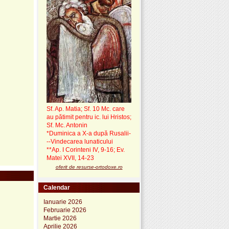
Sf. Ap. Matia; Sf. 10 Mc. care
au pătimit pentru ic. lui Hristos;
Sf. Mc. Antonin
*Duminica a X-a după Rusalii-
--Vindecarea lunaticului
**Ap. I Corinteni IV, 9-16; Ev.
Matei XVII, 14-23
oferit de resurse-ortodoxe.ro
Calendar
Ianuarie 2026
Februarie 2026
Martie 2026
Aprilie 2026