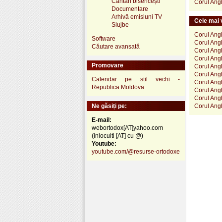
Cântări bisericești
Corul Angh
Documentare
Arhivă emisiuni TV
Cele mai v
Slujbe
Corul Ang
Software
Corul Angh
Căutare avansată
Corul Angh
Corul Angh
Promovare
Corul Angh
Corul Angh
Calendar pe stil vechi -
Corul Angh
Republica Moldova
Corul Angh
Corul Angh
Ne găsiți pe:
Corul Ang
E-mail:
webortodox[AT]yahoo.com
(inlocuiti [AT] cu @)
Youtube:
youtube.com/@resurse-ortodoxe