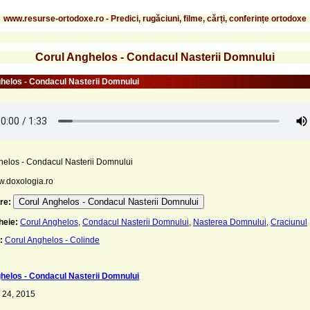
www.resurse-ortodoxe.ro - Predici, rugăciuni, filme, cărți, conferințe ortodoxe
Corul Anghelos - Condacul Nasterii Domnului
helos - Condacul Nasterii Domnului
helos - Condacul Nasterii Domnului
w.doxologia.ro
Corul Anghelos - Condacul Nasterii Domnului
re:
heie:
Corul Anghelos
,
Condacul Nasterii Domnului
,
Nasterea Domnului
,
Craciunul
:
Corul Anghelos - Colinde
helos - Condacul Nasterii Domnului
 24, 2015