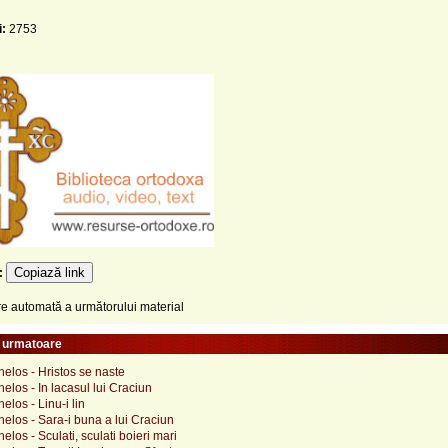
i:
2753
Copiază link
e:
 automată a următorului material
e urmatoare
elos - Hristos se naste
elos - In lacasul lui Craciun
elos - Linu-i lin
elos - Sara-i buna a lui Craciun
elos - Sculati, sculati boieri mari