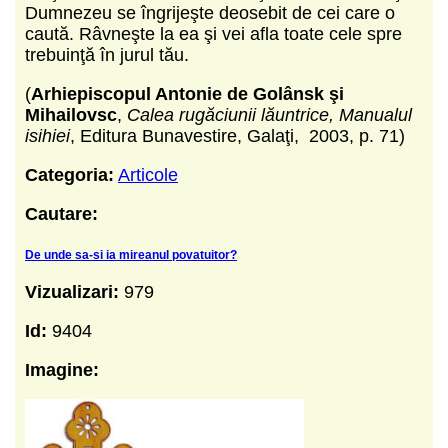
Dumnezeu se îngrijeşte deosebit de cei care o
caută. Râvneşte la ea şi vei afla toate cele spre
trebuinţă în jurul tău.
(
Arhiepiscopul Antonie de Golânsk şi
Mihailovsc
,
Calea rugăciunii lăuntrice, Manualul
isihiei
, Editura Bunavestire, Galaţi, 2003, p. 71)
Categoria:
Articole
Cautare:
De unde sa-si ia mireanul povatuitor?
Vizualizari:
979
Id:
9404
Imagine: