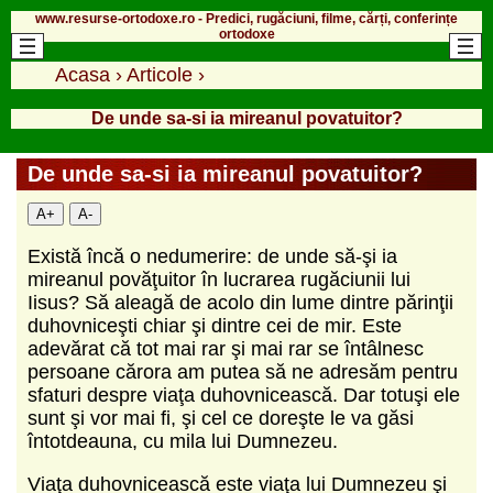
www.resurse-ortodoxe.ro - Predici, rugăciuni, filme, cărți, conferințe
ortodoxe
Acasa
›
Articole
›
De unde sa-si ia mireanul povatuitor?
De unde sa-si ia mireanul povatuitor?
A+
A-
Există încă o nedumerire: de unde să-şi ia
mireanul povăţuitor în lucrarea rugăciunii lui
Iisus? Să aleagă de acolo din lume dintre părinţii
duhovniceşti chiar şi dintre cei de mir. Este
adevărat că tot mai rar şi mai rar se întâlnesc
persoane cărora am putea să ne adresăm pentru
sfaturi despre viaţa duhovnicească. Dar totuşi ele
sunt şi vor mai fi, şi cel ce doreşte le va găsi
întotdeauna, cu mila lui Dumnezeu.
Viaţa duhovnicească este viaţa lui Dumnezeu şi