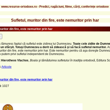
www.resurse-ortodoxe.ro - Predici, rugăciuni, filme, cărți, conferințe ortodoxe
Sufletul, muritor din fire, este nemuritor prin har
muritor din fire, este nemuritor prin har
-
 lămuresc faptul că sufletul este zidirea lui Dumnezeu.
Toate cele zidite de Dumn
 un sfârşit. Totuşi Dumnezeu a dorit să zidească şi să facă sufletul nemuritor.
As
muritor din fire, este nemuritor prin har. Este nemuritor pentru că aşa doreşte Dumne
u putem privi sufletul independent de Dumnezeu.
it Hierotheos Vlachos
,
Boala şi tămăduirea sufletului în tradiţia ortodoxă
, Editura So
:
Articole
muritor din fire, este nemuritor prin har
i:
1027