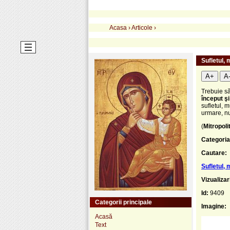
Acasa
›
Articole
›
Sufletul, 
A+
A
Trebuie să
început şi
sufletul, 
urmare, n
(
Mitropol
Categoria
Cautare:
Sufletul, 
Vizualizar
Id:
9409
Categorii principale
Imagine:
Acasă
Text