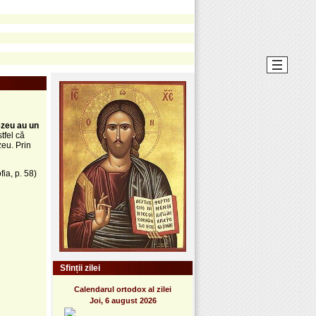
ezeu au un
tfel că
zeu. Prin
fia, p. 58)
Sfinții zilei
Calendarul ortodox al zilei
Joi, 6 august 2026