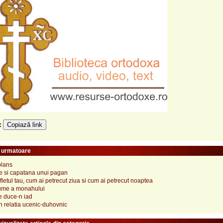
Copiază link
e:
e urmatoare
plans
ie si capatana unui pagan
letul tau, cum ai petrecut ziua si cum ai petrecut noaptea
ume a monahului
e duce-n iad
in relatia ucenic-duhovnic