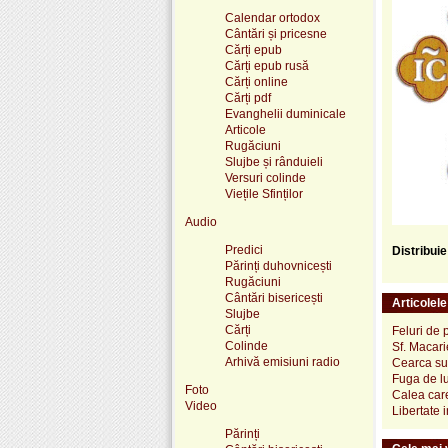
Calendar ortodox
Cântări și pricesne
Cărți epub
Cărți epub rusă
Cărți online
Cărți pdf
Evanghelii duminicale
Articole
Rugăciuni
Slujbe și rânduieli
Versuri colinde
Viețile Sfinților
Audio
Predici
Distribui
Părinți duhovnicești
Rugăciuni
Cântări bisericești
Articolel
Slujbe
Cărți
Feluri de 
Colinde
Sf. Macar
Arhivă emisiuni radio
Cearca suf
Fuga de l
Foto
Calea car
Video
Libertate 
Părinți