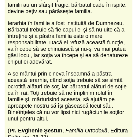
familii au un sfârşit tragic: bărbatul cade în ispite,
devine beţiv sau părăseşte familia.
Ierarhia în familie a fost instituită de Dumnezeu.
Bărbatul trebuie să fie capul ei şi să nu uite că a
întreţine şi a păstra familia este o mare
responsabilitate. Dacă el refuză această funcţie,
va începe să se chinuiască şi nu-şi va mai putea
găsi locul, iar soţia va începe şi ea să denatureze
chipul ei adevărat.
A se mântui prin cineva înseamnă a păstra
această ierarhie, când soţia trebuie să se simtă
ocrotită alături de soţ, iar bărbatul alături de soţie
ca în rai. Toţi trebuie să ne împlinim rolul în
familie şi, mărturisind aceasta, să ajutăm pe
aproapele nostru să îşi găsească locul său.
Bineînţeles că nu vor lipsi nici rugăciunile soţilor
unul pentru altul.
(
Pr. Evghenie Şestun
,
Familia Ortodoxă
, Editura
Sofia, pp. 36-37)