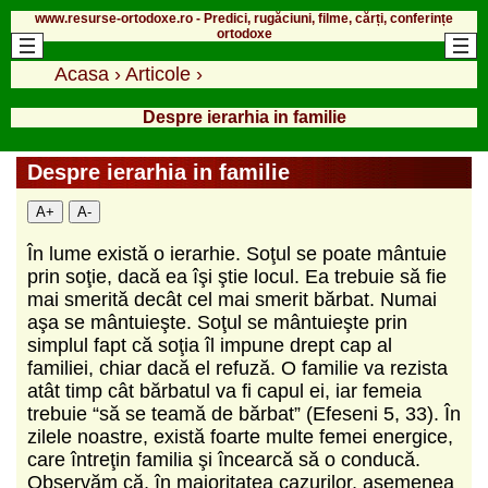
www.resurse-ortodoxe.ro - Predici, rugăciuni, filme, cărți, conferințe
ortodoxe
Acasa
›
Articole
›
Despre ierarhia in familie
Despre ierarhia in familie
A+
A-
În lume există o ierarhie. Soţul se poate mântuie
prin soţie, dacă ea îşi ştie locul. Ea trebuie să fie
mai smerită decât cel mai smerit bărbat. Numai
aşa se mântuieşte. Soţul se mântuieşte prin
simplul fapt că soţia îl impune drept cap al
familiei, chiar dacă el refuză. O familie va rezista
atât timp cât bărbatul va fi capul ei, iar femeia
trebuie “să se teamă de bărbat” (Efeseni 5, 33). În
zilele noastre, există foarte multe femei energice,
care întreţin familia şi încearcă să o conducă.
Observăm că, în majoritatea cazurilor, asemenea