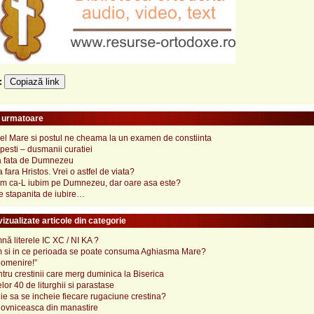
Copiază link
e:
e urmatoare
el Mare si postul ne cheama la un examen de constiinta
upesti – dusmanii curatiei
a fata de Dumnezeu
 fara Hristos. Vrei o astfel de viata?
m ca-L iubim pe Dumnezeu, dar oare asa este?
e stapanita de iubire…
izualizate articole din categorie
ă literele IC XC / NI KA ?
 si in ce perioada se poate consuma Aghiasma Mare?
pomenire!”
tru crestinii care merg duminica la Biserica
lor 40 de liturghii si parastase
e sa se incheie fiecare rugaciune crestina?
ovniceasca din manastire