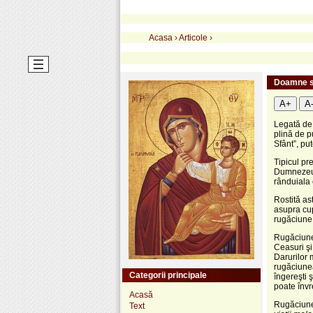
Acasa
›
Articole
›
Doamne si
A+
A
Legată de 
plină de p
Sfânt”, pu
Tipicul pre
Dumnezeu, 
rânduiala
Rostită as
asupra cup
rugăciune
Rugăciunea
Ceasuri şi
Darurilor 
rugăciunea
Categorii principale
îngereşti 
poate învre
Acasă
Rugăciunea
Text