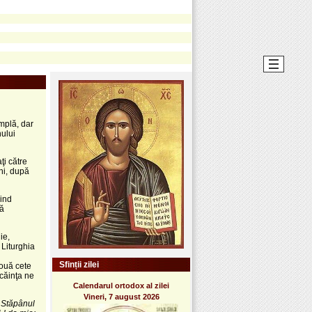
mplă, dar
ului
ţi către
ni, după
uind
tă
ie,
 Liturghia
Sfinții zilei
nouă cete
ocăinţa ne
Calendarul ortodox al zilei
Vineri, 7 august 2026
 Stăpânul