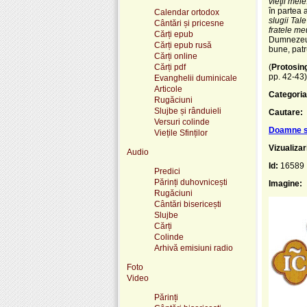
vieţii mele
în partea 
Calendar ortodox
slugii Tal
Cântări și pricesne
fratele meu
Cărți epub
Dumnezeu d
Cărți epub rusă
bune, patru
Cărți online
Cărți pdf
(
Protosin
pp. 42-43)
Evanghelii duminicale
Articole
Categoria
Rugăciuni
Slujbe și rânduieli
Cautare:
Versuri colinde
Doamne si
Viețile Sfinților
Vizualizar
Audio
Id:
16589
Predici
Părinți duhovnicești
Imagine:
Rugăciuni
Cântări bisericești
Slujbe
Cărți
Colinde
Arhivă emisiuni radio
Foto
Video
Părinți