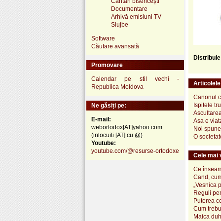
Cântări bisericești
Documentare
Arhivă emisiuni TV
Slujbe
Software
Căutare avansată
Distribui
Promovare
Calendar pe stil vechi -
Articolel
Republica Moldova
Canonul c
Ispitele tr
Ne găsiți pe:
Ascultare
E-mail:
Asa e viata
webortodox[AT]yahoo.com
Noi spune
(inlocuiti [AT] cu @)
O societat
Youtube:
youtube.com/@resurse-ortodoxe
Cele mai v
Ce înseamn
Cand, cum
„Vesnica 
Reguli pen
Puterea ce
Cum trebui
Maica duh