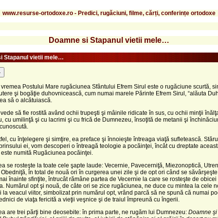
www.resurse-ortodoxe.ro - Predici, rugăciuni, filme, cărți, conferințe ortodoxe
Doamne si Stapanul vietii mele…
 Stapanul vietii mele…
-
vremea Postului Mare rugăciunea Sfântului Efrem Sirul este o rugăciune scurtă, si
utere şi bogăţie duhovnicească, cum numai marele Părinte Efrem Sirul, “alăuta Duh
tea să o alcătuiască.
vede să fie rostită având ochii trupeşti şi mâinile ridicate în sus, cu ochii minţii înălţa
cu umilinţă şi cu lacrimi şi cu frică de Dumnezeu, însoţită de metanii şi închinăciu
 cunoscută.
tfel, cu înţelegere şi simţire, ea preface şi înnoieşte întreaga viaţă sufletească. Stăr
rinsului ei, vom descoperi o întreagă teologie a pocăinţei, încât cu dreptate aceas
 este numită Rugăciunea pocăinţei.
 se rosteşte la toate cele şapte laude: Vecernie, Pavecerniţă, Miezonoptică, Utren
 Obedniţă, în total de nouă ori în curgerea unei zile şi de opt ori când se săvârşeşte
mai înainte sfinţite, întrucât rămâne partea de Vecernie la care se rosteşte de obicei
. Numărul opt şi nouă, de câte ori se zice rugăciunea, ne duce cu mintea la cele 
şi la veacul viitor, simbolizat prin numărul opt, vrând parcă să ne spună că numai p
dnici de viaţa fericită a vieţii veşnice şi de traiul împreună cu îngerii.
 are trei părţi bine deosebite: în prima parte, ne rugăm lui Dumnezeu:
Doamne şi