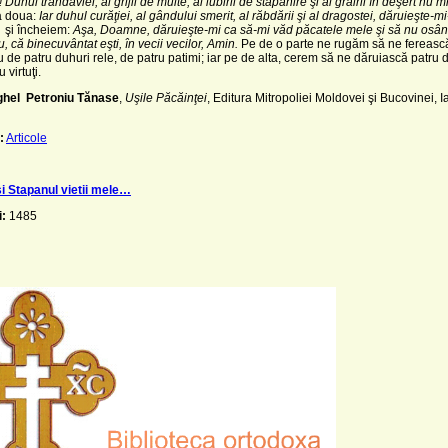
! Duhul trândăviei, al grijii de multe, al iubirii de stăpânire şi al grăirii în deşert nu m
a doua:
Iar duhul curăţiei, al gândului smerit, al răbdării şi al dragostei, dăruieşte-mi
e
şi încheiem:
Aşa, Doamne, dăruieşte-mi ca să-mi văd păcatele mele şi să nu osâ
, că binecuvântat eşti, în vecii vecilor, Amin.
Pe de o parte ne rugăm să ne fereasc
e patru duhuri rele, de patru patimi; iar pe de alta, cerem să ne dăruiască patru 
 virtuţi.
ghel Petroniu Tănase
,
Uşile Păcăinţei
, Editura Mitropoliei Moldovei şi Bucovinei, I
:
Articole
 Stapanul vietii mele…
i:
1485