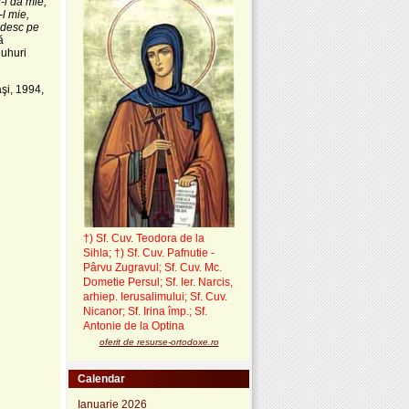
i-l da mie;
-l mie,
ndesc pe
ă
duhuri
aşi, 1994,
†) Sf. Cuv. Teodora de la
Sihla
;
†) Sf. Cuv. Pafnutie -
Pârvu Zugravul
; Sf. Cuv. Mc.
Dometie Persul; Sf. Ier. Narcis,
arhiep. Ierusalimului; Sf. Cuv.
Nicanor; Sf. Irina împ.; Sf.
Antonie de la Optina
oferit de resurse-ortodoxe.ro
Calendar
Ianuarie 2026