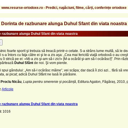
www.resurse-ortodoxe.ro - Predici, rugăciuni, filme, cărți, conferințe ortodoxe
Dorinta de razbunare alunga Duhul Sfant din viata noastra
e razbunare alunga Duhul Sfant din viata noastra
-
tnic foarte sporit şi trebuia să treacă printr-o cetate. S-a strâns lume multă, să le d
l s-a întors cu faţa către ei şi le-a zis aşa: „Cea mai fericită viaţă ortodoxă o au creşt
u îi strică pe ei: «Mi-a zis şi-am să-i zic!» [M-a ocărât şi-am să-l ocărăsc!]”. Prin ră
epărtează
Duhul Sfânt
de noi. Şi vom pierde.
i spui gândului: „Am să-l ocărăsc mâine”, vei scăpa; dar dacă îi zici azi... fără să vre
ata, ai picat; adică Duhul Sfânt ne lasă în părăsire.
 Proclu Nicău
,
Lupta pentru smerenie și pocăință
, Editura Agaton, Făgăraș, 2010, p
:
Articole
e razbunare alunga Duhul Sfant din viata noastra
i:
1016