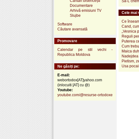
Cântări bisericești
Sa-L chem
Documentare
Arhivă emisiuni TV
Cele mai v
Slujbe
Ce înseamn
Software
Cand, cum
Căutare avansată
„Vesnica 
Reguli pen
Promovare
Puterea ce
Cum trebui
Calendar pe stil vechi -
Maica duh
Republica Moldova
Nadejdea 
Pietism, z
Usa pocai
Ne găsiți pe:
E-mail:
webortodox[AT]yahoo.com
(inlocuiti [AT] cu @)
Youtube:
youtube.com/@resurse-ortodoxe