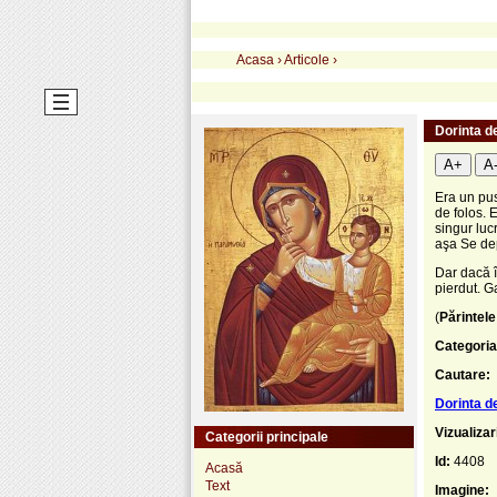
Acasa
›
Articole
›
Dorinta d
A+
A
Era un pus
de folos. E
singur lucr
aşa Se d
Dar dacă î
pierdut. G
(
Părintele
Categoria
Cautare:
Dorinta d
Vizualizar
Categorii principale
Id:
4408
Acasă
Text
Imagine: