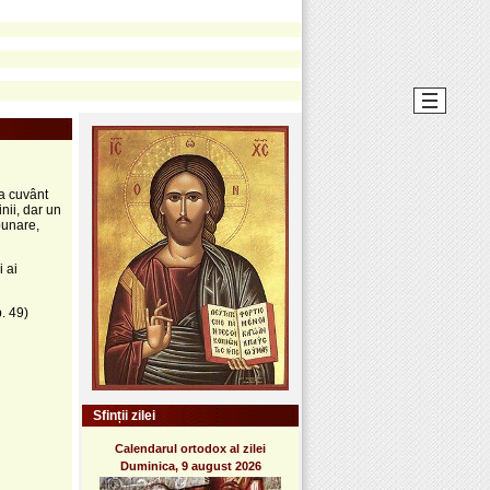
ea cuvânt
inii, dar un
zbunare,
i ai
. 49)
Sfinții zilei
Calendarul ortodox al zilei
Duminica, 9 august 2026