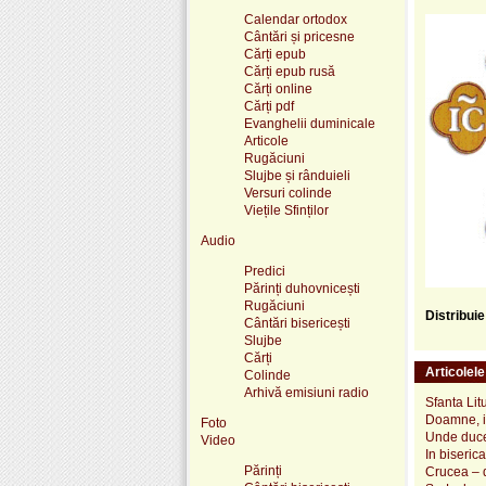
Calendar ortodox
Cântări și pricesne
Cărți epub
Cărți epub rusă
Cărți online
Cărți pdf
Evanghelii duminicale
Articole
Rugăciuni
Slujbe și rânduieli
Versuri colinde
Viețile Sfinților
Audio
Predici
Părinți duhovnicești
Rugăciuni
Distribui
Cântări bisericești
Slujbe
Cărți
Articolel
Colinde
Arhivă emisiuni radio
Sfanta Lit
Doamne, ia
Foto
Unde duce
Video
In biseric
Părinți
Crucea – d