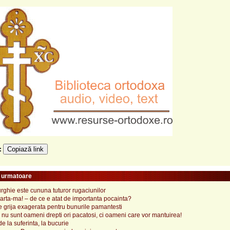
Copiază link
e:
e urmatoare
urghie este cununa tuturor rugaciunilor
rta-ma! ‒ de ce e atat de importanta pocainta?
 grija exagerata pentru bunurile pamantesti
a nu sunt oameni drepti ori pacatosi, ci oameni care vor mantuirea!
e la suferinta, la bucurie