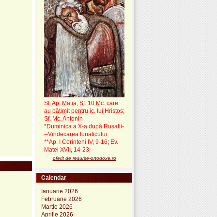
Sf. Ap. Matia; Sf. 10 Mc. care
au pătimit pentru ic. lui Hristos;
Sf. Mc. Antonin
*Duminica a X-a după Rusalii-
--Vindecarea lunaticului
**Ap. I Corinteni IV, 9-16; Ev.
Matei XVII, 14-23
oferit de resurse-ortodoxe.ro
Calendar
Ianuarie 2026
Februarie 2026
Martie 2026
Aprilie 2026