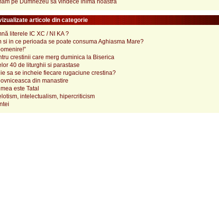
am pe Dumnezeu sa vindece inima noastra
izualizate articole din categorie
ă literele IC XC / NI KA ?
 si in ce perioada se poate consuma Aghiasma Mare?
pomenire!”
tru crestinii care merg duminica la Biserica
lor 40 de liturghii si parastase
e sa se incheie fiecare rugaciune crestina?
ovniceasca din manastire
mea este Tatal
elotism, intelectualism, hipercriticism
ntei