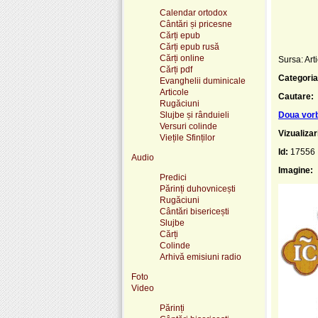
Calendar ortodox
Cântări și pricesne
Cărți epub
Cărți epub rusă
Cărți online
Sursa: Arti
Cărți pdf
Categoria
Evanghelii duminicale
Articole
Cautare:
Rugăciuni
Slujbe și rânduieli
Doua vor
Versuri colinde
Vizualizar
Viețile Sfinților
Id:
17556
Audio
Imagine:
Predici
Părinți duhovnicești
Rugăciuni
Cântări bisericești
Slujbe
Cărți
Colinde
Arhivă emisiuni radio
Foto
Video
Părinți