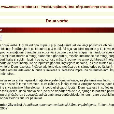
www.resurse-ortodoxe.ro - Predici, rugăciuni, filme, cărți, conferințe ortodoxe
Doua vorbe
be
-
în două vorbe: fugi de odihna trupului şi pune-ţi rânduieli de viaţă potrivnice obiceiur
tfel spus îngrădeşte-te cu legiuirea cea bună. Fă aşa: vei birui patimile şi tu, te vei 
, potrivit învăţăturii Sfântului Isaac, ce va fi cu tine dacă vei stăpâni amândouă acest
 simţurilor, trezvie a minţii, blândeţe a gândurilor, mişcări luminoase ale minţii, sâr
duri înalte şi subţiri, lacrimi ce nu cunosc măsură, pomenire a morţii, întreagă înţel
parte de orice închipuire ce ispiteşte gândul, înţelegere de taină, la care mintea aj
uvintelor Dumnezeieşti, frică ce taie lenevia şi nepăsarea şi stinge orice poftă; iar în
rtatea omului adevărat, bucuria şi învierea sufletească împreună cu Hristos întru Îm
i mântuirea.
ineva se va arăta nepăsător faţă de aceste două mijloace, să ştie următorul lucru: 
a pe sine în toate privinţele, ci va clătina şi însăşi temelia virtuţilor. Acestea, dacă 
sine şi va rămâne întru ele, sunt începutul şi capul lucrării Dumnezeieşti în suflet, uş
tos: aşijderea, dacă cineva se rupe şi se depărtează de ele, ajunge la patimile potriv
rupului şi rătăcirea trupească, adică umblarea după obiceiurile lumii, care deschid in
ror păcatelor şi tuturor patimilor.
eofan Zăvorâtul
,
Pregătirea pentru spovedanie şi Sfânta Împărtăşanie,
Editura Sop
 2002)