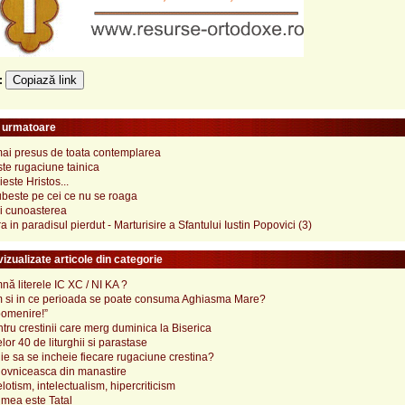
Copiază link
e:
e urmatoare
mai presus de toata contemplarea
ste rugaciune tainica
este Hristos...
ubeste pe cei ce nu se roaga
si cunoasterea
a in paradisul pierdut - Marturisire a Sfantului Iustin Popovici (3)
izualizate articole din categorie
ă literele IC XC / NI KA ?
 si in ce perioada se poate consuma Aghiasma Mare?
pomenire!”
tru crestinii care merg duminica la Biserica
lor 40 de liturghii si parastase
e sa se incheie fiecare rugaciune crestina?
ovniceasca din manastire
elotism, intelectualism, hipercriticism
mea este Tatal