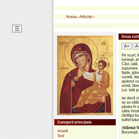
Acasa
›
Articole
›
Doua vor
A+
A
Pe scurt, 
lumeşti, al
Căci, iată
supunere a
fapte, gân
curată, de
ajutorul c
urmă, libe
Lui. Iată ş
Iar dacă c
se va vătăm
păstra în 
către Hris
răsfăţul t
suflet tutu
Categorii principale
(
Sfântul T
Acasă
Bucureşti,
Text