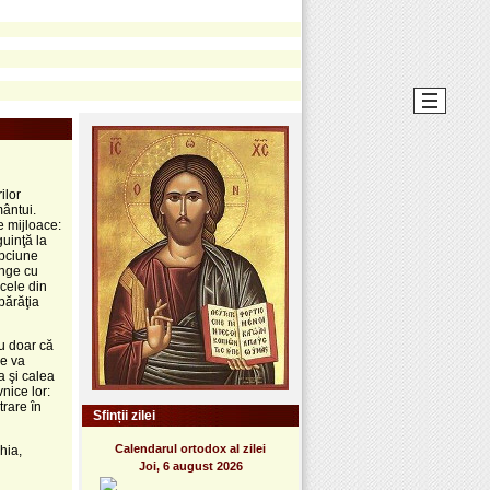
ilor
mântui.
e mijloace:
guinţă la
epciune
unge cu
 cele din
părăţia
nu doar că
le va
a şi calea
nice lor:
trare în
Sfinții zilei
Calendarul ortodox al zilei
hia,
Joi, 6 august 2026