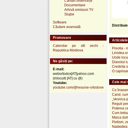
Cântări bisericești
Documentare
Arhivă emisiuni TV
Slujbe
Software
Distribui
Căutare avansată
Promovare
Articolel
Calendar pe stil vechi -
Preotia - 
Republica Moldova
Linistea e
Unde locui
Ne găsiți pe:
Diavolul i
Credinta 
E-mail:
O caprioar
webortodox[AT]yahoo.com
(inlocuiti [AT] cu @)
Cele mai v
Youtube:
youtube.com/@resurse-ortodoxe
Ce înseamn
Cand, cum
„Vesnica 
Reguli pen
Puterea ce
Cum trebui
Maica duh
Pietism, z
Nadejdea 