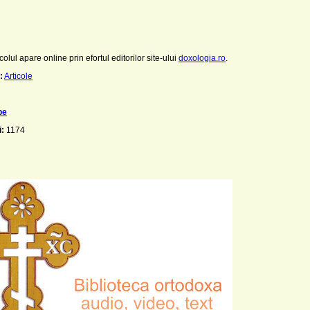
colul apare online prin efortul editorilor site-ului
doxologia.ro
.
:
Articole
be
i:
1174