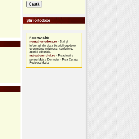
Știri ortodoxe
Recomandări:
noutati-ortodoxe.ro
- Știri și
informații din viața bisericii ortodoxe,
evenimente religioase, conferințe,
apariții editoriale.
maicadomnului.ro
- Preacinstire
pentru Maica Domnului - Prea Curata
Fecioara Maria.