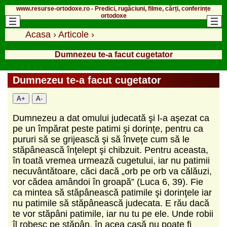
www.resurse-ortodoxe.ro - Predici, rugăciuni, filme, cărți, conferințe
ortodoxe
Acasa
›
Articole
›
Dumnezeu te-a facut cugetator
Dumnezeu te-a facut cugetator
A+
A-
Dumnezeu a dat omului judecată şi l-a aşezat ca
pe un împărat peste patimi şi dorinţe, pentru ca
pururi să se grijească şi să înveţe cum să le
stăpânească înţelept şi chibzuit. Pentru aceasta,
în toată vremea urmează cugetului, iar nu patimii
necuvântătoare, căci dacă „orb pe orb va călăuzi,
vor cădea amândoi în groapă” (Luca 6, 39). Fie
ca mintea să stăpânească patimile şi dorinţele iar
nu patimile să stăpânească judecata. E rău dacă
te vor stăpâni patimile, iar nu tu pe ele. Unde robii
îl robesc pe stăpân, în acea casă nu poate fi