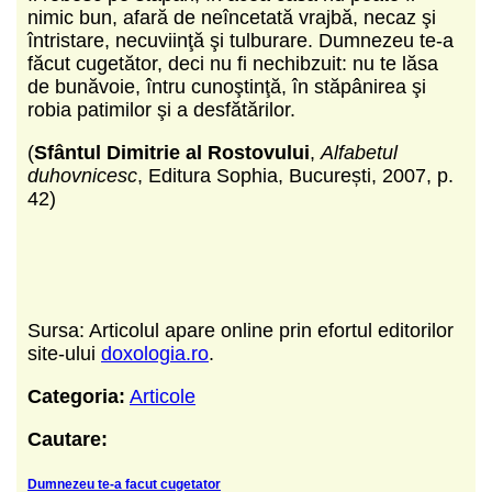
nimic bun, afară de neîncetată vrajbă, necaz şi
întristare, necuviinţă şi tulburare. Dumnezeu te-a
făcut cugetător, deci nu fi nechibzuit: nu te lăsa
de bunăvoie, întru cunoştinţă, în stăpânirea şi
robia patimilor şi a desfătărilor.
(
Sfântul Dimitrie al Rostovului
,
Alfabetul
duhovnicesc
, Editura Sophia, București, 2007, p.
42)
Sursa: Articolul apare online prin efortul editorilor
site-ului
doxologia.ro
.
Categoria:
Articole
Cautare:
Dumnezeu te-a facut cugetator