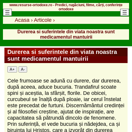
www.resurse-ortodoxe.ro - Predici, rugăciuni, filme, cărți, conferințe
ortodoxe
Acasa
›
Articole
›
Durerea si suferintele din viata noastra sunt
medicamentul mantuirii
Durerea si suferintele din viata noastra
sunt medicamentul mantuirii
A+
A-
Cele frumoase se adună cu durere, dar durerea,
după aceea, aduce bucuria. Trandafirul scoate
spini și aceștia, la sfârșit, florile. De obicei,
curcubeul se înalță după ploaie, iar cerul înstelat
este precedat de furtuni. Discernământul credinței
și al filosofiei creștine, ajutat de inspirație, are
capacitatea să pătrundă dincolo de fenomene.
Prin suferință, el vede bucuria și nădejdea, ca și
biruința lui Hristos, care a izvorât din durerea