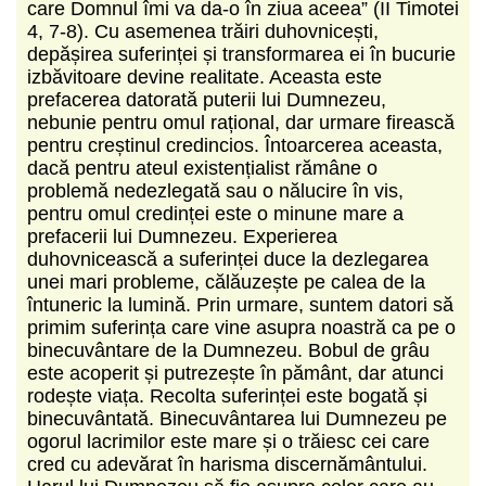
care Domnul îmi va da-o în ziua aceea” (II Timotei
4, 7-8). Cu asemenea trăiri duhovnicești,
depășirea suferinței și transformarea ei în bucurie
izbăvitoare devine realitate. Aceasta este
prefacerea datorată puterii lui Dumnezeu,
nebunie pentru omul rațional, dar urmare firească
pentru creștinul credincios. Întoarcerea aceasta,
dacă pentru ateul existențialist rămâne o
problemă nedezlegată sau o nălucire în vis,
pentru omul credinței este o minune mare a
prefacerii lui Dumnezeu. Experierea
duhovnicească a suferinței duce la dezlegarea
unei mari probleme, călăuzește pe calea de la
întuneric la lumină. Prin urmare, suntem datori să
primim suferința care vine asupra noastră ca pe o
binecuvântare de la Dumnezeu. Bobul de grâu
este acoperit și putrezește în pământ, dar atunci
rodește viața. Recolta suferinței este bogată și
binecuvântată. Binecuvântarea lui Dumnezeu pe
ogorul lacrimilor este mare și o trăiesc cei care
cred cu adevărat în harisma discernământului.