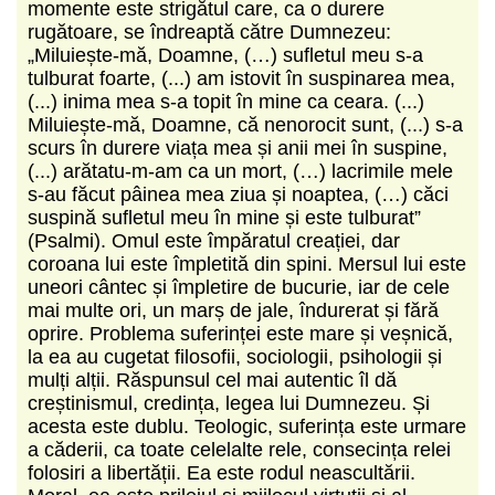
momente este strigătul care, ca o durere
rugătoare, se îndreaptă către Dumnezeu:
„Miluiește-mă, Doamne, (…) sufletul meu s-a
tulburat foarte, (...) am istovit în suspinarea mea,
(...) inima mea s-a topit în mine ca ceara. (...)
Miluiește-mă, Doamne, că nenorocit sunt, (...) s-a
scurs în durere viața mea și anii mei în suspine,
(...) arătatu-m-am ca un mort, (…) lacrimile mele
s-au făcut pâinea mea ziua și noaptea, (…) căci
suspină sufletul meu în mine și este tulburat”
(Psalmi). Omul este împăratul creației, dar
coroana lui este împletită din spini. Mersul lui este
uneori cântec și împletire de bucurie, iar de cele
mai multe ori, un marș de jale, îndurerat și fără
oprire. Problema suferinței este mare și veșnică,
la ea au cugetat filosofii, sociologii, psihologii și
mulți alții. Răspunsul cel mai autentic îl dă
creștinismul, credința, legea lui Dumnezeu. Și
acesta este dublu. Teologic, suferința este urmare
a căderii, ca toate celelalte rele, consecința relei
folosiri a libertății. Ea este rodul neascultării.