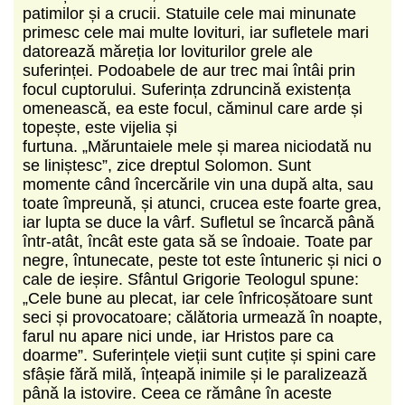
patimilor și a crucii. Statuile cele mai minunate
primesc cele mai multe lovituri, iar sufletele mari
datorează măreția lor loviturilor grele ale
suferinței. Podoabele de aur trec mai întâi prin
focul cuptorului. Suferința zdruncină existența
omenească, ea este focul, căminul care arde și
topește, este vijelia și
furtuna. „Măruntaiele mele și marea niciodată nu
se liniștesc”, zice dreptul Solomon. Sunt
momente când încercările vin una după alta, sau
toate împreună, și atunci, crucea este foarte grea,
iar lupta se duce la vârf. Sufletul se încarcă până
într-atât, încât este gata să se îndoaie. Toate par
negre, întunecate, peste tot este întuneric și nici o
cale de ieșire. Sfântul Grigorie Teologul spune:
„Cele bune au plecat, iar cele înfricoșătoare sunt
seci și provocatoare; călătoria urmează în noapte,
farul nu apare nici unde, iar Hristos pare ca
doarme”. Suferințele vieții sunt cuțite și spini care
sfâșie fără milă, înțeapă inimile și le paralizează
până la istovire. Ceea ce rămâne în aceste