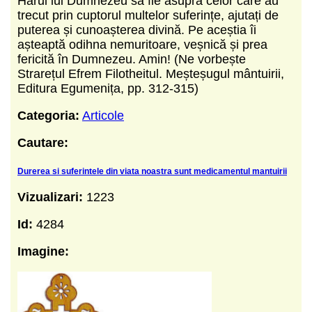
Harul lui Dumnezeu să fie asupra celor care au
trecut prin cuptorul multelor suferințe, ajutați de
puterea și cunoașterea divină. Pe aceștia îi
așteaptă odihna nemuritoare, veșnică și prea
fericită în Dumnezeu. Amin! (Ne vorbește
Strarețul Efrem Filotheitul. Meșteșugul mântuirii,
Editura Egumenița, pp. 312-315)
Categoria:
Articole
Cautare:
Durerea si suferintele din viata noastra sunt medicamentul mantuirii
Vizualizari:
1223
Id:
4284
Imagine: