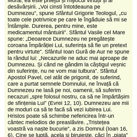
Moral, ea este prilejul și mijlocul virtuții și al
desăvârșirii. „Voi cinsti întotdeauna pe
Dumnezeu”, spune Sfântul Grigorie Teologul, „cu
toate cele potrivnice pe care le îngăduie să mi se
întâmple. Durerea, pentru mine, este
medicamentul mântuirii”. Sfântul Vasile cel Mare
spune: „Deoarece Dumnezeu ne pregătește
coroana Împărăției Lui, suferința să fie un pretext
pentru virtute”. Sfântul Ioan Gură de Aur ne spune
la rândul lui: „Necazurile ne aduc mai aproape de
Dumnezeu. Și când ne gândim la câștigul veșnic
din suferințe, nu ne vom mai tulbura”. Sfântul
Apostol Pavel, cel atât de prigonit, de suferind,
care a purtat semnele Domnului, ne învață că
Dumnezeu ne lasă pe noi, oamenii, să suferim
necazuri „spre folosul nostru, ca să ne împărtășim
de sfințenia Lui” (Evrei 12, 10). Dumnezeu are mii
de moduri ca să te facă să vezi iubirea Lui.
Hristos poate să schimbe nefericirea într-un
cântec melodios de preaslăvire. „Tristețea
voastră va naște bucurie”, a zis Domnul (Ioan 16,
6). Cine se luptă, acela și biruiește, căci în „piața”