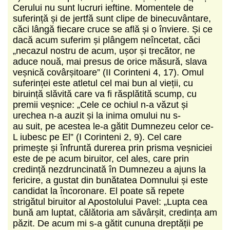
Cerului nu sunt lucruri ieftine. Momentele de
suferință și de jertfă sunt clipe de binecuvântare,
căci lângă fiecare cruce se află și o înviere. Și ce
dacă acum suferim și plângem neîncetat, căci
„necazul nostru de acum, ușor și trecător, ne
aduce nouă, mai presus de orice măsură, slava
veșnică covârșitoare” (II Corinteni 4, 17). Omul
suferinței este atletul cel mai bun al vieții, cu
biruință slăvită care va fi răsplătită scump, cu
premii veșnice: „Cele ce ochiul n-a văzut și
urechea n-a auzit și la inima omului nu s-
au suit, pe acestea le-a gătit Dumnezeu celor ce-
L iubesc pe El” (I Corinteni 2, 9). Cel care
primește și înfruntă durerea prin prisma veșniciei
este de pe acum biruitor, cel ales, care prin
credință nezdruncinată în Dumnezeu a ajuns la
fericire, a gustat din bunătatea Domnului și este
candidat la încoronare. El poate să repete
strigătul biruitor al Apostolului Pavel: „Lupta cea
bună am luptat, călătoria am săvârșit, credința am
păzit. De acum mi s-a gătit cununa dreptății pe