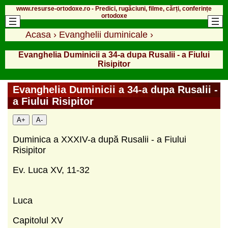
www.resurse-ortodoxe.ro - Predici, rugăciuni, filme, cărți, conferințe
ortodoxe
Acasa
›
Evanghelii duminicale
›
Evanghelia Duminicii a 34-a dupa Rusalii - a Fiului
Risipitor
Evanghelia Duminicii a 34-a dupa Rusalii -
a Fiului Risipitor
A+
A-
Duminica a XXXIV-a după Rusalii - a Fiului
Risipitor
Ev. Luca XV, 11-32
Luca
Capitolul XV