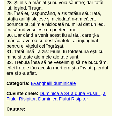
28. Şi el s-a mâniat şi nu voia să intre; dar tatăl
lui, ieşind, îl ruga.
29. Însă el, răspunzând, a zis tatălui său: Iată,
atâţia ani îţi slujesc şi niciodată n-am călcat
porunca ta. Şi mie niciodată nu mi-ai dat un ied,
ca să mă veselesc cu prietenii mei.
30. Dar când a venit acest fiu al tău, care ţi-a
mâncat averea cu desfrânatele, ai înjunghiat
pentru el viţelul cel îngrăşat.
31. Tatăl însă i-a zis: Fiule, tu totdeauna eşti cu
mine şi toate ale mele ale tale sunt.
32. Trebuia însă să ne veselim şi să ne bucurăm,
căci fratele tău acesta mort era şi a înviat, pierdut
era şi s-a aflat.
Categoria:
Evanghelii duminicale
Cuvinte cheie:
Duminica a 34-a dupa Rusalii
,
a
Fiului Risipitor
,
Duminica Fiului Risipitor
Cautare: