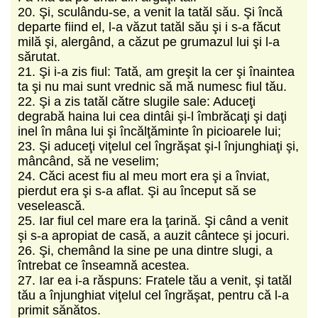
20. Şi, sculându-se, a venit la tatăl său. Şi încă
departe fiind el, l-a văzut tatăl său şi i s-a făcut
milă şi, alergând, a căzut pe grumazul lui şi l-a
sărutat.
21. Şi i-a zis fiul: Tată, am greşit la cer şi înaintea
ta şi nu mai sunt vrednic să mă numesc fiul tău.
22. Şi a zis tatăl către slugile sale: Aduceţi
degrabă haina lui cea dintâi şi-l îmbrăcaţi şi daţi
inel în mâna lui şi încălţăminte în picioarele lui;
23. Şi aduceţi viţelul cel îngrăşat şi-l înjunghiaţi şi,
mâncând, să ne veselim;
24. Căci acest fiu al meu mort era şi a înviat,
pierdut era şi s-a aflat. Şi au început să se
veselească.
25. Iar fiul cel mare era la ţarină. Şi când a venit
şi s-a apropiat de casă, a auzit cântece şi jocuri.
26. Şi, chemând la sine pe una dintre slugi, a
întrebat ce înseamnă acestea.
27. Iar ea i-a răspuns: Fratele tău a venit, şi tatăl
tău a înjunghiat viţelul cel îngrăşat, pentru că l-a
primit sănătos.