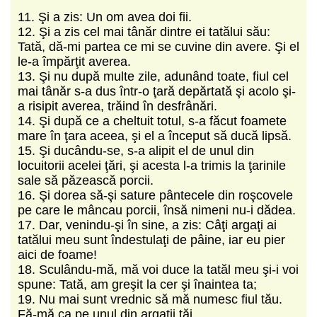
11. Şi a zis: Un om avea doi fii.
12. Şi a zis cel mai tânăr dintre ei tatălui său:
Tată, dă-mi partea ce mi se cuvine din avere. Şi el
le-a împărţit averea.
13. Şi nu după multe zile, adunând toate, fiul cel
mai tânăr s-a dus într-o ţară depărtată şi acolo şi-
a risipit averea, trăind în desfrânări.
14. Şi după ce a cheltuit totul, s-a făcut foamete
mare în ţara aceea, şi el a început să ducă lipsă.
15. Şi ducându-se, s-a alipit el de unul din
locuitorii acelei ţări, şi acesta l-a trimis la ţarinile
sale să păzească porcii.
16. Şi dorea să-şi sature pântecele din roşcovele
pe care le mâncau porcii, însă nimeni nu-i dădea.
17. Dar, venindu-şi în sine, a zis: Câţi argaţi ai
tatălui meu sunt îndestulaţi de pâine, iar eu pier
aici de foame!
18. Sculându-mă, mă voi duce la tatăl meu şi-i voi
spune: Tată, am greşit la cer şi înaintea ta;
19. Nu mai sunt vrednic să mă numesc fiul tău.
Fă-mă ca pe unul din argaţii tăi.