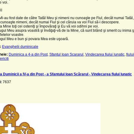
e voi.
XI
Mi-au fost date de către Tatăl Meu şi nimeni nu cunoaşte pe Fiul, decât numai Tatăl,
 cunoaşte nimeni, decât numai Fiul şi cel căruia va voi Fiul să-i descopere.
la Mine toţi cei osteniţi şi împovăraţi şi Eu vă voi odihni pe voi.
jugul Meu asupra voastră şi învăţaţi-vă de la Mine, că sunt blând şi smerit cu inima şi
letelor voastre.
jugul Meu e bun şi povara Mea este uşoară.
:
Evanghelii duminicale
heie:
Duminica a 4-a din Post
,
Sfantul Ioan Scararul
,
Vindecarea fiului lunatic
,
fiulu
fericiti
 Duminicii a IV-a din Post - a Sfantului Ioan Scărarul - Vindecarea fiului lunatic
i:
7637