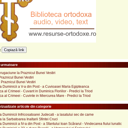
Copiază link
e:
e urmatoare
ugaciune la Praznicul Bunei Vestiri
Praznicul Bunei Vestiri
Praznicul Bunei Vestiri
 Duminicii a V-a din Post - a Cuvioasei Maria Egipteanca
ca al Crimeei - Cuvant in Duminica Floriilor - Predici la Triod
ca al Crimeei - Cuvinte in Miercurea Mare - Predici la Triod
izualizate articole din categorie
 Duminicii Infricosatoarei Judecati - a lasatului sec de carne
 la Sarbatoarea Inaltarii Sfintei Cruci
 Duminicii a IV-a din Post - a Sfantului Ioan Scărarul - Vindecarea fiului lunatic