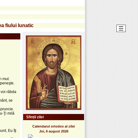
a fiului lunatic
uh mut.
epeneşte.
 voi răbda
mânt, se
n pruncie.
du-Ţi milă
Sfinții zilei
Calendarul ortodox al zilei
urd, Eu îţi
Joi, 6 august 2026