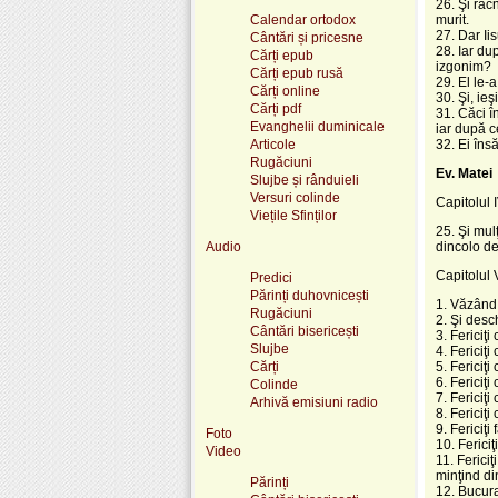
26. Şi răc
Calendar ortodox
murit.
27. Dar Iis
Cântări și pricesne
28. Iar du
Cărți epub
izgonim?
Cărți epub rusă
29. El le-
Cărți online
30. Şi, ie
Cărți pdf
31. Căci î
Evanghelii duminicale
iar după ce
Articole
32. Ei îns
Rugăciuni
Ev.
Matei
Slujbe și rânduieli
Versuri colinde
Capitolul 
Viețile Sfinților
25. Şi mul
Audio
dincolo de
Capitolul 
Predici
Părinți duhovnicești
1. Văzând 
Rugăciuni
2. Şi desc
Cântări bisericești
3. Fericiţi
Slujbe
4. Fericiţ
Cărți
5. Fericiţ
6. Fericiţ
Colinde
7. Fericiţi
Arhivă emisiuni radio
8. Fericiţ
9. Fericiţ
Foto
10. Fericiţ
Video
11. Fericiţ
minţind di
Părinți
12. Bucuraţ