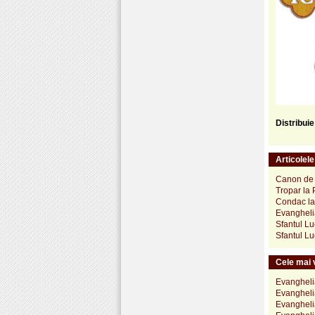
Distribui
Articolel
Canon de r
Tropar la 
Condac la 
Evanghelia
Sfantul Lu
Sfantul Lu
Cele mai v
Evanghelia
Evanghelia
Evanghelia