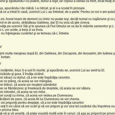
nind şi zguduindu-l cu putere, duhul a ieşit; iar copilul a rămas ca mort, încât mulţi 
us, apucându-l de mână, l-a ridicat, şi el s-a sculat în picioare.
pă ce a intrat în casă, ucenicii Lui L-au întrebat, de o parte: Pentru ce noi n-am putut
a zis: Acest neam de demoni cu nimic nu poate ieşi, decât numai cu rugăciune şi cu 
şind ei de acolo, străbăteau Galileea, dar El nu voia să ştie cineva.
nvăţa pe ucenicii Săi şi le spunea că Fiul Omului se va da în mâinile oamenilor şi-L 
-L vor ucide, a treia zi va învia.
ă nu înţelegeau cuvântul şi se temeau să-L întrebe.
IV
ţimi multe mergeau după El, din Galileea, din Decapole, din Ierusalim, din Iudeea ş
 Iordan.
V
mulţimile, Iisus S-a suit în munte, şi aşezându-se, ucenicii Lui au venit la El.
hizându-şi gura, îi învăţa zicând:
 cei săraci cu duhul, că a lor este împărăţia cerurilor.
i cei ce plâng, că aceia se vor mângâia.
i cei blânzi, că aceia vor moşteni pământul.
i cei ce flămânzesc şi însetează de dreptate, că aceia se vor sătura.
 cei milostivi, că aceia se vor milui.
i cei curaţi cu inima, că aceia vor vedea pe Dumnezeu.
i făcătorii de pace, că aceia fiii lui Dumnezeu se vor chema.
i cei prigoniţi pentru dreptate, că a lor este împărăţia cerurilor.
i veţi fi voi când vă vor ocărî şi vă vor prigoni şi vor zice tot cuvântul rău împotriva vo
n pricina Mea.
i-vă şi vă veseliţi, că plata voastră multă este în ceruri, că aşa au prigonit pe prooro