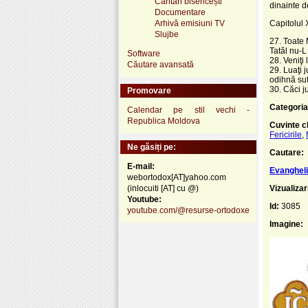
Cântări bisericești
dinainte d
Documentare
Arhivă emisiuni TV
Capitolul 
Slujbe
27. Toate 
Tatăl nu-L
Software
28. Veniţi 
Căutare avansată
29. Luaţi 
odihnă suf
30. Căci 
Promovare
Categoria
Calendar pe stil vechi -
Republica Moldova
Cuvinte c
Fericirile
,
Ne găsiți pe:
Cautare:
E-mail:
Evanghelia
webortodox[AT]yahoo.com
(inlocuiti [AT] cu @)
Vizualizar
Youtube:
Id:
3085
youtube.com/@resurse-ortodoxe
Imagine: