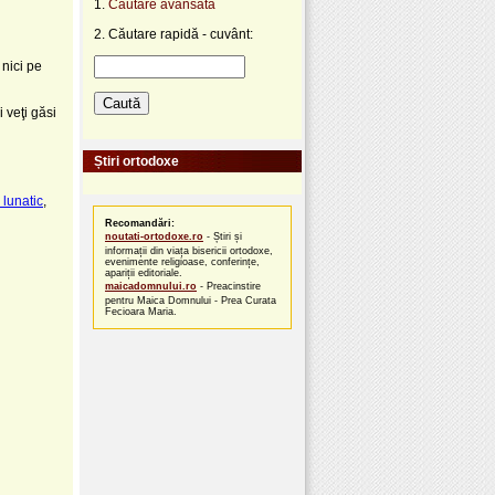
1.
Căutare avansată
2. Căutare rapidă - cuvânt:
 nici pe
 veţi găsi
Știri ortodoxe
i lunatic
,
Recomandări:
noutati-ortodoxe.ro
- Știri și
informații din viața bisericii ortodoxe,
evenimente religioase, conferințe,
apariții editoriale.
maicadomnului.ro
- Preacinstire
pentru Maica Domnului - Prea Curata
Fecioara Maria.