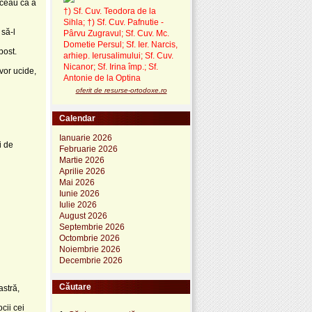
ziceau că a
†) Sf. Cuv. Teodora de la
Sihla
;
†) Sf. Cuv. Pafnutie -
 să-l
Pârvu Zugravul
; Sf. Cuv. Mc.
Dometie Persul; Sf. Ier. Narcis,
post.
arhiep. Ierusalimului; Sf. Cuv.
Nicanor; Sf. Irina împ.; Sf.
vor ucide,
Antonie de la Optina
oferit de resurse-ortodoxe.ro
Calendar
Ianuarie 2026
i de
Februarie 2026
Martie 2026
Aprilie 2026
Mai 2026
Iunie 2026
Iulie 2026
August 2026
Septembrie 2026
Octombrie 2026
Noiembrie 2026
Decembrie 2026
Căutare
astră,
cii cei