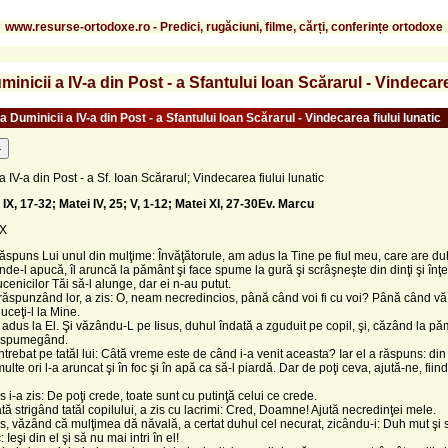
www.resurse-ortodoxe.ro - Predici, rugăciuni, filme, cărți, conferințe ortodoxe
nicii a IV-a din Post - a Sfantului Ioan Scărarul - Vindecare
 Duminicii a IV-a din Post - a Sfantului Ioan Scărarul - Vindecarea fiului lunatic
-
 IV-a din Post - a Sf. Ioan Scărarul; Vindecarea fiului lunatic
IX, 17-32; Matei IV, 25; V, 1-12; Matei XI, 27-30
Ev. Marcu
IX
 răspuns Lui unul din mulţime: Învăţătorule, am adus la Tine pe fiul meu, care are d
unde-l apucă, îl aruncă la pământ şi face spume la gură şi scrâşneşte din dinţi şi înţ
ucenicilor Tăi să-l alunge, dar ei n-au putut.
, răspunzând lor, a zis: O, neam necredincios, până când voi fi cu voi? Până când vă
uceţi-l la Mine.
u adus la El. Şi văzându-L pe Iisus, duhul îndată a zguduit pe copil, şi, căzând la pă
a spumegând.
 întrebat pe tatăl lui: Câtă vreme este de când i-a venit aceasta? Iar el a răspuns: di
ulte ori l-a aruncat şi în foc şi în apă ca să-l piardă. Dar de poţi ceva, ajută-ne, fiin
us i-a zis: De poţi crede, toate sunt cu putinţă celui ce crede.
ată strigând tatăl copilului, a zis cu lacrimi: Cred, Doamne! Ajută necredinţei mele.
sus, văzând că mulţimea dă năvală, a certat duhul cel necurat, zicându-i: Duh mut şi s
Ieşi din el şi să nu mai intri în el!