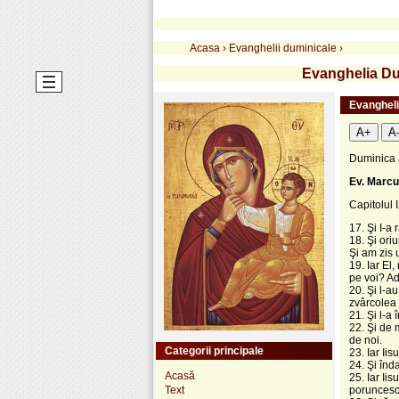
Acasa
›
Evanghelii duminicale
›
Evanghelia Dumi
Evanghelia
A+
A
Duminica a
Ev. Marcu 
Capitolul 
17. Şi I-a
18. Şi ori
Şi am zis 
19. Iar El
pe voi? Ad
20. Şi l-a
zvârcole
21. Şi l-a
22. Şi de m
de noi.
Categorii principale
23. Iar Iis
24. Şi înd
Acasă
25. Iar Ii
Text
poruncesc: 