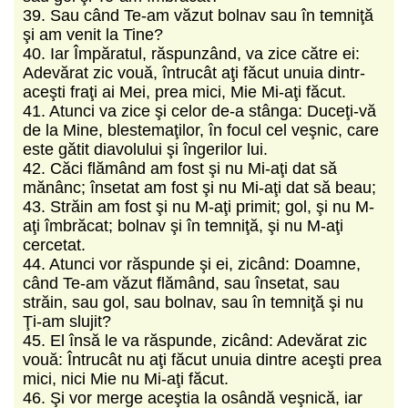
39. Sau când Te-am văzut bolnav sau în temniţă
şi am venit la Tine?
40. Iar Împăratul, răspunzând, va zice către ei:
Adevărat zic vouă, întrucât aţi făcut unuia dintr-
aceşti fraţi ai Mei, prea mici, Mie Mi-aţi făcut.
41. Atunci va zice şi celor de-a stânga: Duceţi-vă
de la Mine, blestemaţilor, în focul cel veşnic, care
este gătit diavolului şi îngerilor lui.
42. Căci flămând am fost şi nu Mi-aţi dat să
mănânc; însetat am fost şi nu Mi-aţi dat să beau;
43. Străin am fost şi nu M-aţi primit; gol, şi nu M-
aţi îmbrăcat; bolnav şi în temniţă, şi nu M-aţi
cercetat.
44. Atunci vor răspunde şi ei, zicând: Doamne,
când Te-am văzut flămând, sau însetat, sau
străin, sau gol, sau bolnav, sau în temniţă şi nu
Ţi-am slujit?
45. El însă le va răspunde, zicând: Adevărat zic
vouă: Întrucât nu aţi făcut unuia dintre aceşti prea
mici, nici Mie nu Mi-aţi făcut.
46. Şi vor merge aceştia la osândă veşnică, iar