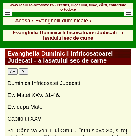
www.resurse-ortodoxe.ro - Predici, rugăciuni, filme, cărți, conferințe
ortodoxe
Acasa
›
Evanghelii duminicale
›
Evanghelia Duminicii Infricosatoarei Judecati - a
lasatului sec de carne
Evanghelia Duminicii Infricosatoarei
Judecati - a lasatului sec de carne
A+
A-
Duminica Infricosatei Judecati
Ev. Matei XXV, 31-46;
Ev. dupa Matei
Capitolul XXV
31. Când va veni Fiul Omului întru slava Sa, şi toţi