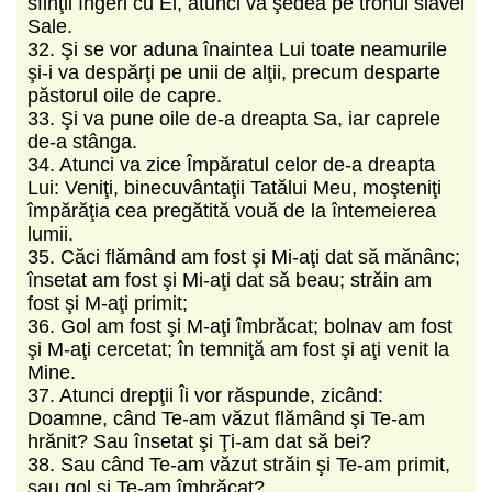
sfinţii îngeri cu El, atunci va şedea pe tronul slavei
Sale.
32. Şi se vor aduna înaintea Lui toate neamurile
şi-i va despărţi pe unii de alţii, precum desparte
păstorul oile de capre.
33. Şi va pune oile de-a dreapta Sa, iar caprele
de-a stânga.
34. Atunci va zice Împăratul celor de-a dreapta
Lui: Veniţi, binecuvântaţii Tatălui Meu, moşteniţi
împărăţia cea pregătită vouă de la întemeierea
lumii.
35. Căci flămând am fost şi Mi-aţi dat să mănânc;
însetat am fost şi Mi-aţi dat să beau; străin am
fost şi M-aţi primit;
36. Gol am fost şi M-aţi îmbrăcat; bolnav am fost
şi M-aţi cercetat; în temniţă am fost şi aţi venit la
Mine.
37. Atunci drepţii Îi vor răspunde, zicând:
Doamne, când Te-am văzut flămând şi Te-am
hrănit? Sau însetat şi Ţi-am dat să bei?
38. Sau când Te-am văzut străin şi Te-am primit,
sau gol şi Te-am îmbrăcat?