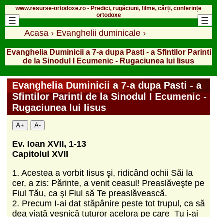
www.resurse-ortodoxe.ro - Predici, rugăciuni, filme, cărți, conferințe
ortodoxe
Acasa
›
Evanghelii duminicale
›
Evanghelia Duminicii a 7-a dupa Pasti - a Sfintilor Parinti
de la Sinodul I Ecumenic - Rugaciunea lui Iisus
Evanghelia Duminicii a 7-a dupa Pasti - a
Sfintilor Parinti de la Sinodul I Ecumenic -
Rugaciunea lui Iisus
A+
A-
Ev. Ioan XVII, 1-13
Capitolul XVII
1. Acestea a vorbit Iisus şi, ridicând ochii Săi la
cer, a zis: Părinte, a venit ceasul! Preaslăveşte pe
Fiul Tău, ca şi Fiul să Te preaslăvească.
2. Precum I-ai dat stăpânire peste tot trupul, ca să
dea viaţă veşnică tuturor acelora pe care Tu i-ai