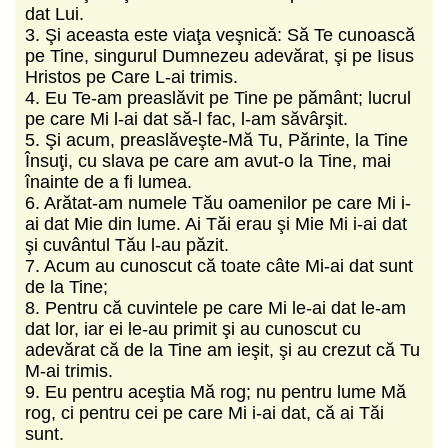
dat Lui.
3. Şi aceasta este viaţa veşnică: Să Te cunoască
pe Tine, singurul Dumnezeu adevărat, şi pe Iisus
Hristos pe Care L-ai trimis.
4. Eu Te-am preaslăvit pe Tine pe pământ; lucrul
pe care Mi l-ai dat să-l fac, l-am săvârşit.
5. Şi acum, preaslăveşte-Mă Tu, Părinte, la Tine
Însuţi, cu slava pe care am avut-o la Tine, mai
înainte de a fi lumea.
6. Arătat-am numele Tău oamenilor pe care Mi i-
ai dat Mie din lume. Ai Tăi erau şi Mie Mi i-ai dat
şi cuvântul Tău l-au păzit.
7. Acum au cunoscut că toate câte Mi-ai dat sunt
de la Tine;
8. Pentru că cuvintele pe care Mi le-ai dat le-am
dat lor, iar ei le-au primit şi au cunoscut cu
adevărat că de la Tine am ieşit, şi au crezut că Tu
M-ai trimis.
9. Eu pentru aceştia Mă rog; nu pentru lume Mă
rog, ci pentru cei pe care Mi i-ai dat, că ai Tăi
sunt.