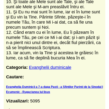
10. Şi toate ale Mele sunt ale Tale, şi ale Tale
sunt ale Mele şi M-am preaslăvit întru ei.
11. Şi Eu nu mai sunt în lume, iar ei în lume sunt
şi Eu vin la Tine. Părinte Sfinte, păzeşte-i în
numele Tău, în care Mi i-ai dat, ca să fie una
precum suntem şi Noi.
12. Când eram cu ei în lume, Eu îi păzeam în
numele Tău, pe cei ce Mi i-ai dat; şi i-am păzit şi
n-a pierit nici unul dintre ei, decât fiul pierzării, ca
să se împlinească Scriptura.
13. Iar acum, vin la Tine şi acestea le grăiesc în
lume, ca să fie deplină bucuria Mea în ei.
Categoria:
Evanghelii duminicale
Cautare:
Evanghelia Duminicii a 7-a dupa Pasti - a Sfintilor Parinti de la Sinodul I
Ecumenic - Rugaciunea lui Iisus
Vizualizari:
5095