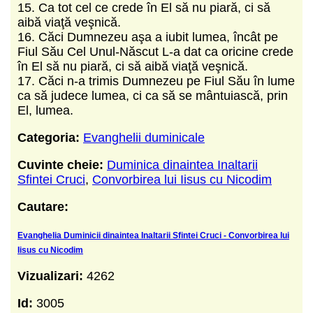
15. Ca tot cel ce crede în El să nu piară, ci să
aibă viaţă veşnică.
16. Căci Dumnezeu aşa a iubit lumea, încât pe
Fiul Său Cel Unul-Născut L-a dat ca oricine crede
în El să nu piară, ci să aibă viaţă veşnică.
17. Căci n-a trimis Dumnezeu pe Fiul Său în lume
ca să judece lumea, ci ca să se mântuiască, prin
El, lumea.
Categoria:
Evanghelii duminicale
Cuvinte cheie:
Duminica dinaintea Inaltarii
Sfintei Cruci
,
Convorbirea lui Iisus cu Nicodim
Cautare:
Evanghelia Duminicii dinaintea Inaltarii Sfintei Cruci - Convorbirea lui
Iisus cu Nicodim
Vizualizari:
4262
Id:
3005