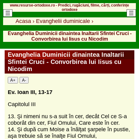
www.resurse-ortodoxe.ro - Predici, rugăciuni, filme, cărți, conferințe
ortodoxe
Acasa
›
Evanghelii duminicale
›
Evanghelia Duminicii dinaintea Inaltarii Sfintei Cruci -
Convorbirea lui Iisus cu Nicodim
Evanghelia Duminicii dinaintea Inaltarii
Sfintei Cruci - Convorbirea lui Iisus cu
Nicodim
A+
A-
Ev. Ioan III, 13-17
Capitolul III
13. Şi nimeni nu s-a suit în cer, decât Cel ce S-a
coborât din cer, Fiul Omului, Care este în cer.
14. Şi după cum Moise a înălţat şarpele în pustie,
aşa trebuie să se înalţe Fiul Omului,