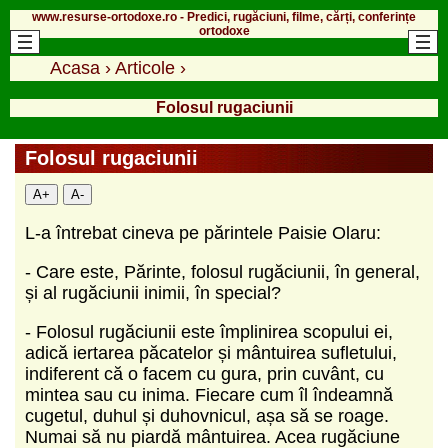
www.resurse-ortodoxe.ro - Predici, rugăciuni, filme, cărți, conferințe
ortodoxe
Acasa
›
Articole
›
Folosul rugaciunii
Folosul rugaciunii
A+
A-
L-a întrebat cineva pe părintele Paisie Olaru:
- Care este, Părinte, folosul rugăciunii, în general,
și al rugăciunii inimii, în special?
- Folosul rugăciunii este împlinirea scopului ei,
adică iertarea păcatelor și mântuirea sufletului,
indiferent că o facem cu gura, prin cuvânt, cu
mintea sau cu inima. Fiecare cum îl îndeamnă
cugetul, duhul și duhovnicul, așa să se roage.
Numai să nu piardă mântuirea. Acea rugăciune