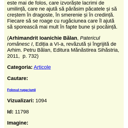
este mai de folos, care izvorăște lacrimi de
umilință, care ne ajută să părăsim păcatele și să
creștem în dragoste, în smerenie și în credință.
Fiecare să se roage cu rugăciunea care îl ajută
să sporească mai mult în fapte bune și pocăință.
(
Arhimandrit Ioanichie Bălan
,
Patericul
românesc I
, Ediția a VI-a, revăzută și îngrijită de
Arhim. Petru Bălan, Editura Mănăstirea Sihăstria,
2011, p. 732)
Categoria:
Articole
Cautare:
Folosul rugaciunii
Vizualizari:
1094
Id:
11798
Imagine: