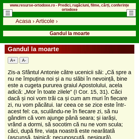
www.resurse-ortodoxe.ro - Predici, rugăciuni, filme, cărți, conferințe
ortodoxe
Acasa
›
Articole
›
Gandul la moarte
Gandul la moarte
A+
A-
Zis-a Sfântul Antonie către ucenicii săi: „Că spre a
nu ne împuțina noi și a nu slăbi în nevoință, bine
este a cugeta pururea graiul Apostolului, acela
adică: „Mor în toate zilele” (I Cor. 15, 31). Căci
dacă și noi vom trăi ca și cum am muri în fiecare
zi, nu vom păcătui. Iar ceea ce se zice este într-
acest fel: ca, sculându-ne în fiecare zi, să nu
gândim că vom ajunge până seara; și iarăși,
vrând a dormi, să socotim că nu ne vom scula;
căci, după fire, viața noastră este nearătată
(ascunsă, tainică; necunoscută, nesigură),