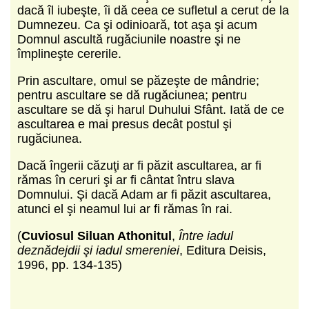
dacă îl iubeşte, îi dă ceea ce sufletul a cerut de la
Dumnezeu. Ca şi odinioară, tot aşa şi acum
Domnul ascultă rugăciunile noastre şi ne
împlineşte cererile.
Prin ascultare, omul se păzeşte de mândrie;
pentru ascultare se dă rugăciunea; pentru
ascultare se dă şi harul Duhului Sfânt. Iată de ce
ascultarea e mai presus decât postul şi
rugăciunea.
Dacă îngerii căzuţi ar fi păzit ascultarea, ar fi
rămas în ceruri şi ar fi cântat întru slava
Domnului. Şi dacă Adam ar fi păzit ascultarea,
atunci el şi neamul lui ar fi rămas în rai.
(
Cuviosul Siluan Athonitul
,
Între iadul
deznădejdii şi iadul smereniei
, Editura Deisis,
1996, pp. 134-135)