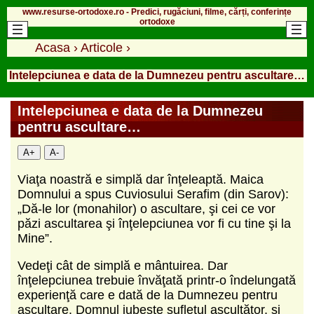
www.resurse-ortodoxe.ro - Predici, rugăciuni, filme, cărți, conferințe
ortodoxe
Acasa
›
Articole
›
Intelepciunea e data de la Dumnezeu pentru ascultare…
Intelepciunea e data de la Dumnezeu
pentru ascultare…
A+
A-
Viaţa noastră e simplă dar înţeleaptă. Maica
Domnului a spus Cuviosului Serafim (din Sarov):
„Dă-le lor (monahilor) o ascultare, şi cei ce vor
păzi ascultarea şi înţelepciunea vor fi cu tine şi la
Mine”.
Vedeţi cât de simplă e mântuirea. Dar
înţelepciunea trebuie învăţată printr-o îndelungată
experienţă care e dată de la Dumnezeu pentru
ascultare. Domnul iubeşte sufletul ascultător, şi