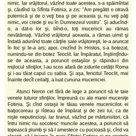
nimic. Iar vrăjitorul, văzînd toate acestea, s-a spăimîntat
şi, căutînd la Sfînta Fotinia, a zis: "Am pregătit o otravă
puternică şi de o veţi bea şi pe aceasta şi, nu veţi păţi
nimic, voi crede şi eu în Dumnezeul vostru". Şi aducînd-
o, a dat-o lor şi, bînd-o, toţi mucenicii au rămas
nevătămaţi. Văzînd vrăjitorul aceasta, a rămas uimit şi
îndată adunînd toate cărţile sale vrăjitoreşti, le-a aruncat
în foc şi le-a ars; apoi, crezînd în Hristos, s-a botezat,
numindu-se din botez Teoclit. Iar împăratul, înştiinţîndu-
se de aceasta, a poruncit ostaşilor şi răpindu-l din
mijlocul sfinţilor, l-au scos afară de zidurile cetăţii Roma
şi i-au tăiat capul cu sabia. Şi aşa, fericitul Teoclit, mai
înainte decît ceilalţi, a luat cununa muceniciei.
Atunci Neron cel fără de lege a poruncit să le taie
venele tuturor sfinţilor, împreună cu ale marei muceniţe
Fotinia. Şi cînd ostaşii le tăiau venele mucenicilor, ei
batjocoreau şi rîdeau de împărat şi de zeii lui, ca de
nişte neputincioşi. Iar tiranul, văzînd pe mărturisitori, că
întru nimic nu socotesc muncile acestea, a poruncit să
topească plumb şi să-l amestece cu pucioasă şi, cînd va