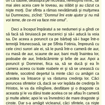
ori cu săbiile, deasupra pe nicovală, nereuşind nimic; iar
mai ales aceia care le loveau, au slăbit şi au căzut ca
nişte morţi. Dar sfînta a rămas nevătămată şi mulţumea
lui Dumnezeu, zicînd: "
Domnul îmi este ajutor şi nu mă
voi teme, de ce-mi va face mie omul
".
Deci a început împăratul a se nedumeri şi a gîndi ce
să facă să biruiască pe mucenici şi să-i aducă la voia
sa. De aceea a poruncit ca pe bărbaţi să-i bage într-o
temniţă întunecoasă, iar pe Sfînta Fotinia, împreună cu
cele cinci surori ale ei, să le pună într-o cameră de aur,
cu masă de aur, scaune de aur, bani mulţi înaintea lor,
podoabe de aur, îmbrăcăminte şi brîie de aur. Apoi a
poruncit şi Domninei, fiica sa, să se ducă şi ea în
camera aceea cu toate roabele ei şi să se unească cu
sfintele, socotind deşertul la minte căci cu amăgiri ca
acestea va întoarce şi va răsturna credinţa lor. Căci
poruncea sfintelor că, dacă se vor lepăda de credinţa în
Hristos, le va da mîngîiere, desfătare şi o dragoste ca
aceasta şi le va dărui toate acelea ce se aflau în cameră
şi multe altele; apoi le va învrednici de mare dragoste şi
cinste. Dar s-a amăgit vicleanul, căci sfintele, ca nişte