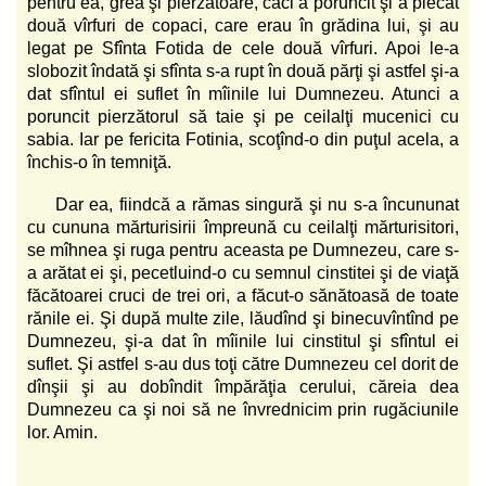
pentru ea, grea şi pierzătoare, căci a poruncit şi a plecat
două vîrfuri de copaci, care erau în grădina lui, şi au
legat pe Sfînta Fotida de cele două vîrfuri. Apoi le-a
slobozit îndată şi sfînta s-a rupt în două părţi şi astfel şi-a
dat sfîntul ei suflet în mîinile lui Dumnezeu. Atunci a
poruncit pierzătorul să taie şi pe ceilalţi mucenici cu
sabia. Iar pe fericita Fotinia, scoţînd-o din puţul acela, a
închis-o în temniţă.
Dar ea, fiindcă a rămas singură şi nu s-a încununat
cu cununa mărturisirii împreună cu ceilalţi mărturisitori,
se mîhnea şi ruga pentru aceasta pe Dumnezeu, care s-
a arătat ei şi, pecetluind-o cu semnul cinstitei şi de viaţă
făcătoarei cruci de trei ori, a făcut-o sănătoasă de toate
rănile ei. Şi după multe zile, lăudînd şi binecuvîntînd pe
Dumnezeu, şi-a dat în mîinile lui cinstitul şi sfîntul ei
suflet. Şi astfel s-au dus toţi către Dumnezeu cel dorit de
dînşii şi au dobîndit împărăţia cerului, căreia dea
Dumnezeu ca şi noi să ne învrednicim prin rugăciunile
lor. Amin.