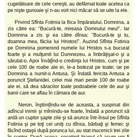
cugetătoare de cele cereşti, au defăimat toate acelea ca
pe nişte gunoaie şi n-au voit nici măcar să se uite la ele.
Privind Sfînta Fotinia la fiica împăratului, Domnina, a
zis către ea: "Bucură-te, mireasa Domnului meu!". Iar
Domnina a zis şi ea către dînsa: "Bucură-te şi tu,
doamna mea, făclia lui Hristos!". Auzind Sfînta Fotinia
pe Domnina pomenind numele lui Hristos s-a bucurat
foarte şi a mulţumit lui Dumnezeu, a îmbrăţişat-o şi a
sărutat-o. Apoi învăţînd-o credinţa lui Hristos, cum şi pe
cele 100 de roabe ale ei, le-a botezat pe toate; iar pe
Domnina a numit-o Antusa. Şi îndată fericita Antusa a
poruncit Ştefanidei, celei mai mari peste 100 de roabe
ale ei, să dea săracilor toate podoabele cele de aur şi
banii care se aflau în cămara de aur.
Neron, înştiinţîndu-se de aceasta, a suspinat din
adîncul inimii şi mîniindu-se foarte, îndată a poruncit să
ardă un cuptor şapte zile şi să arunce într-însul pe Sfînta
Fotinia şi pe toţi cei uniţi cu dînsa, bărbaţi şi femei; şi
făcînd ostaşii după porunca lui, au stat mucenicii trei zile
în cuptor. După aceea, socotind tiranul că acum vor fi