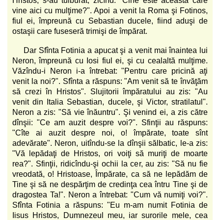
Hristos, s-au tulburat, zicînd: "Cine este aceasta care
vine aici cu mulţime?". Apoi a venit la Roma şi Fotinos,
fiul ei, împreună cu Sebastian ducele, fiind aduşi de
ostaşii care fuseseră trimişi de împărat.
Dar Sfînta Fotinia a apucat şi a venit mai înaintea lui
Neron, împreună cu Iosi fiul ei, şi cu cealaltă mulţime.
Văzîndu-i Neron i-a întrebat: "Pentru care pricină aţi
venit la noi?". Sfînta a răspuns: "Am venit să te învăţăm
să crezi în Hristos". Slujitorii împăratului au zis: "Au
venit din Italia Sebastian, ducele, şi Victor, stratilatul".
Neron a zis: "Să vie înăuntru". Şi venind ei, a zis către
dînşii: "Ce am auzit despre voi?". Sfinţii au răspuns:
"Cîte ai auzit despre noi, o! împărate, toate sînt
adevărate". Neron, uitîndu-se la dînşii sălbatic, le-a zis:
"Vă lepădaţi de Hristos, ori voiţi să muriţi de moarte
rea?". Sfinţii, ridicîndu-şi ochii la cer, au zis: "Să nu fie
vreodată, o! Hristoase, Împărate, ca să ne lepădăm de
Tine şi să ne despărţim de credinţa cea întru Tine şi de
dragostea Ta!". Neron a întrebat: "Cum vă numiţi voi?".
Sfînta Fotinia a răspuns: "Eu m-am numit Fotinia de
Iisus Hristos, Dumnezeul meu, iar surorile mele, cea