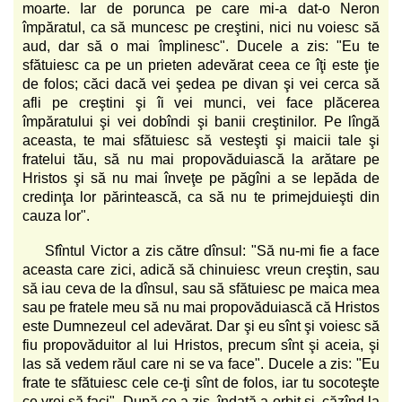
moarte. Iar de porunca pe care mi-a dat-o Neron
împăratul, ca să muncesc pe creştini, nici nu voiesc să
aud, dar să o mai împlinesc". Ducele a zis: "Eu te
sfătuiesc ca pe un prieten adevărat ceea ce îţi este ţie
de folos; căci dacă vei şedea pe divan şi vei cerca să
afli pe creştini şi îi vei munci, vei face plăcerea
împăratului şi vei dobîndi şi banii creştinilor. Pe lîngă
aceasta, te mai sfătuiesc să vesteşti şi maicii tale şi
fratelui tău, să nu mai propovăduiască la arătare pe
Hristos şi să nu mai înveţe pe păgîni a se lepăda de
credinţa lor părintească, ca să nu te primejduieşti din
cauza lor".
Sfîntul Victor a zis către dînsul: "Să nu-mi fie a face
aceasta care zici, adică să chinuiesc vreun creştin, sau
să iau ceva de la dînsul, sau să sfătuiesc pe maica mea
sau pe fratele meu să nu mai propovăduiască că Hristos
este Dumnezeul cel adevărat. Dar şi eu sînt şi voiesc să
fiu propovăduitor al lui Hristos, precum sînt şi aceia, şi
las să vedem răul care ni se va face". Ducele a zis: "Eu
frate te sfătuiesc cele ce-ţi sînt de folos, iar tu socoteşte
ce vrei să faci". După ce a zis, îndată a orbit şi, căzînd la