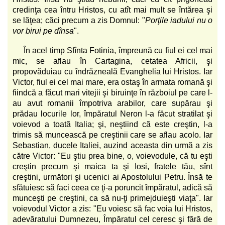
credinţa cea întru Hristos, cu atît mai mult se întărea şi
se lăţea; căci precum a zis Domnul: "
Porţile iadului nu o
vor birui pe dînsa
".
În acel timp Sfînta Fotinia, împreună cu fiul ei cel mai
mic, se aflau în Cartagina, cetatea Africii, şi
propovăduiau cu îndrăzneală Evanghelia lui Hristos. Iar
Victor, fiul ei cel mai mare, era ostaş în armata romană şi
fiindcă a făcut mari vitejii şi biruinţe în războiul pe care l-
au avut romanii împotriva arabilor, care supărau şi
prădau locurile lor, împăratul Neron l-a făcut stratilat şi
voievod a toată Italia; şi, neştiind că este creştin, l-a
trimis să muncească pe creştinii care se aflau acolo. Iar
Sebastian, ducele Italiei, auzind aceasta din urmă a zis
către Victor: "Eu ştiu prea bine, o, voievodule, că tu eşti
creştin precum şi maica ta şi Iosi, fratele tău, sînt
creştini, următori şi ucenici ai Apostolului Petru. Însă te
sfătuiesc să faci ceea ce ţi-a poruncit împăratul, adică să
munceşti pe creştini, ca să nu-ţi primejduieşti viaţa". Iar
voievodul Victor a zis: "Eu voiesc să fac voia lui Hristos,
adevăratului Dumnezeu, Împăratul cel ceresc şi fără de