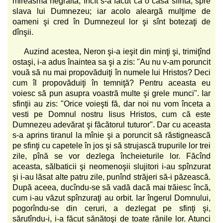
mireasmă negrăită, încît s-a făcut ca o casă sfîntă, spre
slava lui Dumnezeu; iar acolo aleargă mulţime de
oameni şi cred în Dumnezeul lor şi sînt botezaţi de
dînşii.
Auzind acestea, Neron şi-a ieşit din minţi şi, trimiţînd
ostaşi, i-a adus înaintea sa şi a zis: "Au nu v-am poruncit
vouă să nu mai propovăduiţi în numele lui Hristos? Deci
cum îl propovăduiţi în temniţă? Pentru aceasta eu
voiesc să pun asupra voastră multe şi grele munci". Iar
sfinţii au zis: "Orice voieşti fă, dar noi nu vom înceta a
vesti pe Domnul nostru Iisus Hristos, cum că este
Dumnezeu adevărat şi făcătorul tuturor". Dar cu aceasta
s-a aprins tiranul la mînie şi a poruncit să răstignească
pe sfinţi cu capetele în jos şi să strujască trupurile lor trei
zile, pînă se vor dezlega încheieturile lor. Făcînd
aceasta, sălbaticii şi neomenoşii slujitori i-au spînzurat
şi i-au lăsat alte patru zile, punînd străjeri să-i păzească.
După aceea, ducîndu-se să vadă dacă mai trăiesc încă,
cum i-au văzut spînzuraţi au orbit. Iar îngerul Domnului,
pogorîndu-se din ceruri, a dezlegat pe sfinţi şi,
sărutîndu-i, i-a făcut sănătoşi de toate rănile lor. Atunci