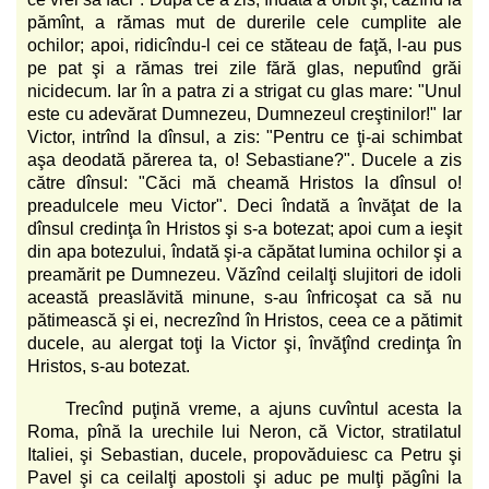
pămînt, a rămas mut de durerile cele cumplite ale
ochilor; apoi, ridicîndu-l cei ce stăteau de faţă, l-au pus
pe pat şi a rămas trei zile fără glas, neputînd grăi
nicidecum. Iar în a patra zi a strigat cu glas mare: "Unul
este cu adevărat Dumnezeu, Dumnezeul creştinilor!" Iar
Victor, intrînd la dînsul, a zis: "Pentru ce ţi-ai schimbat
aşa deodată părerea ta, o! Sebastiane?". Ducele a zis
către dînsul: "Căci mă cheamă Hristos la dînsul o!
preadulcele meu Victor". Deci îndată a învăţat de la
dînsul credinţa în Hristos şi s-a botezat; apoi cum a ieşit
din apa botezului, îndată şi-a căpătat lumina ochilor şi a
preamărit pe Dumnezeu. Văzînd ceilalţi slujitori de idoli
această preaslăvită minune, s-au înfricoşat ca să nu
pătimească şi ei, necrezînd în Hristos, ceea ce a pătimit
ducele, au alergat toţi la Victor şi, învăţînd credinţa în
Hristos, s-au botezat.
Trecînd puţină vreme, a ajuns cuvîntul acesta la
Roma, pînă la urechile lui Neron, că Victor, stratilatul
Italiei, şi Sebastian, ducele, propovăduiesc ca Petru şi
Pavel şi ca ceilalţi apostoli şi aduc pe mulţi păgîni la