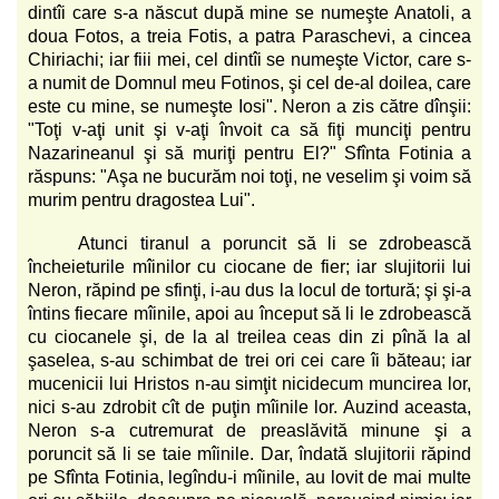
dintîi care s-a născut după mine se numeşte Anatoli, a
doua Fotos, a treia Fotis, a patra Paraschevi, a cincea
Chiriachi; iar fiii mei, cel dintîi se numeşte Victor, care s-
a numit de Domnul meu Fotinos, şi cel de-al doilea, care
este cu mine, se numeşte Iosi". Neron a zis către dînşii:
"Toţi v-aţi unit şi v-aţi învoit ca să fiţi munciţi pentru
Nazarineanul şi să muriţi pentru El?" Sfînta Fotinia a
răspuns: "Aşa ne bucurăm noi toţi, ne veselim şi voim să
murim pentru dragostea Lui".
Atunci tiranul a poruncit să li se zdrobească
încheieturile mîinilor cu ciocane de fier; iar slujitorii lui
Neron, răpind pe sfinţi, i-au dus la locul de tortură; şi şi-a
întins fiecare mîinile, apoi au început să li le zdrobească
cu ciocanele şi, de la al treilea ceas din zi pînă la al
şaselea, s-au schimbat de trei ori cei care îi băteau; iar
mucenicii lui Hristos n-au simţit nicidecum muncirea lor,
nici s-au zdrobit cît de puţin mîinile lor. Auzind aceasta,
Neron s-a cutremurat de preaslăvită minune şi a
poruncit să li se taie mîinile. Dar, îndată slujitorii răpind
pe Sfînta Fotinia, legîndu-i mîinile, au lovit de mai multe