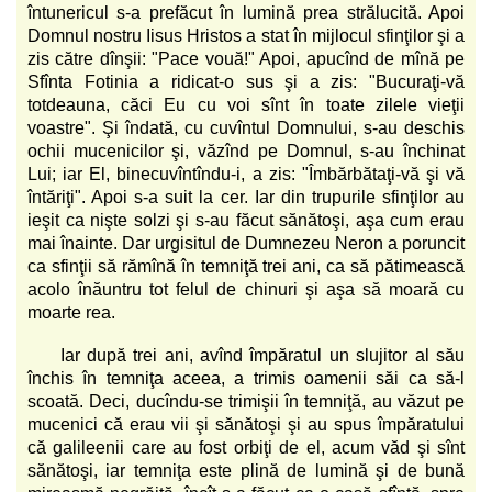
întunericul s-a prefăcut în lumină prea strălucită. Apoi
Domnul nostru Iisus Hristos a stat în mijlocul sfinţilor şi a
zis către dînşii: "Pace vouă!" Apoi, apucînd de mînă pe
Sfînta Fotinia a ridicat-o sus şi a zis: "Bucuraţi-vă
totdeauna, căci Eu cu voi sînt în toate zilele vieţii
voastre". Şi îndată, cu cuvîntul Domnului, s-au deschis
ochii mucenicilor şi, văzînd pe Domnul, s-au închinat
Lui; iar El, binecuvîntîndu-i, a zis: "Îmbărbătaţi-vă şi vă
întăriţi". Apoi s-a suit la cer. Iar din trupurile sfinţilor au
ieşit ca nişte solzi şi s-au făcut sănătoşi, aşa cum erau
mai înainte. Dar urgisitul de Dumnezeu Neron a poruncit
ca sfinţii să rămînă în temniţă trei ani, ca să pătimească
acolo înăuntru tot felul de chinuri şi aşa să moară cu
moarte rea.
Iar după trei ani, avînd împăratul un slujitor al său
închis în temniţa aceea, a trimis oamenii săi ca să-l
scoată. Deci, ducîndu-se trimişii în temniţă, au văzut pe
mucenici că erau vii şi sănătoşi şi au spus împăratului
că galileenii care au fost orbiţi de el, acum văd şi sînt
sănătoşi, iar temniţa este plină de lumină şi de bună