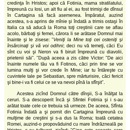
credinţa în Hristos; apoi că Fotinia, mama stratilatului,
împreună cu Iosi, un alt fiu al ei, au fost trimişi de dînsul
în Cartagina să facă asemenea. Împăratul, auzind
acestea, s-a aprins de mînie şi îndată a trimis ostaşi în
Italia ca să aducă la Roma toţi creştinii care se aflau
acolo, bărbaţi şi femei, cărora li se arătase Domnul mai
înainte şi le zisese: "
Veniţi la Mine toţi cei osteniţi şi
însărcinaţi şi vă voi odihni
; deci nu vă temeţi, căci Eu
sînt cu voi şi Neron va fi biruit împreună cu diavolii,
prietenii săi". "După aceea a zis către Victor: "De aici
înainte numele tău va fi Fotinos, căci prin tine se vor
lumina mulţi şi vor crede în Mine; iar tu întăreşte cu
cuvintele tale pe Sebastian, spre mărturisire, căci fericit
şi bine-i va fi celui ce se va nevoi pînă la sfîrşit".
Acestea zicînd Domnul către dînşii, S-a înălţat la
ceruri. S-a descoperit încă şi Sfintei Fotinia şi i s-au
arătat toate cele ce trebuia să urmeze. De aceea, Sfînta
Fotinia îndată a şi pornit din Cartagina împreună cu
mulţime de creştini şi s-a dus la Roma; toată cetatea
Romei, auzind-o propovăduind cu mare îndrăzneală pe