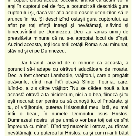
arşi în cuptorul cel de foc, a poruncit să deschidă gura
cuptorului şi, dacă vor afla acolo oasele ucenicilor, să le
arunce în rîu. Şi deschizînd ostaşii gura cuptorului, au
aflat pe toţi sfinţii întregi şi nevătămaţi, slăvind şi
binecuvîntînd pe Dumnezeu. Deci au rămas uimiţi de
preaslăvita minune că nu s-a apropiat focul de dînşii.
Auzind aceasta, toţi locuitorii cetăţii Roma s-au minunat,
slăvind şi ei pe Dumnezeu.
Dar tiranul, auzind de o minune ca aceasta, a
poruncit să-i adape cu otrăvuri aducătoare de moarte.
Deci a fost chemat Lambadie, vrăjitorul, care a pregătit
otrăvurile, dînd mai întîi otravă Sfintei Fotinia, care,
luînd-o, a zis către vrăjitor: "Nu se cădea nouă a lua
această otravă a ta nicidecum, nici a o bea, fiindcă şi tu
eşti necurat; dar pentru ca să cunoşti tu, o! împărate, şi
tu, o! vrăjitorule, puterea Hristosului meu, iată, eu mai
întîi o beau, în numele Domnului Iisus Hristos,
Dumnezeul nostru, şi pe urmă o vor bea toţi cei ce sînt
împreună cu mine". Bînd toţi mucenicii otrava, au rămas
nevătămaţi, cu puterea lui Hristos, ca şi cum n-ar fi băut