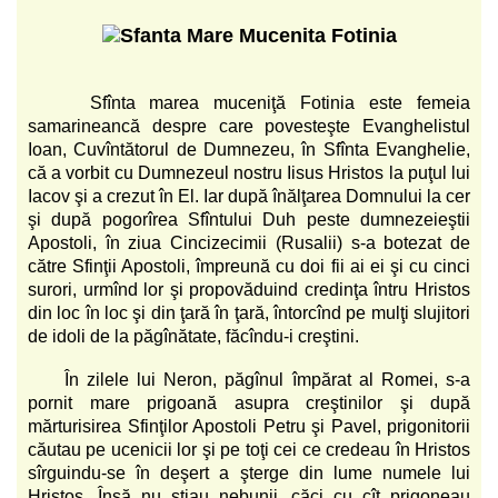
Sfînta marea muceniţă Fotinia este femeia
samarineancă despre care povesteşte Evanghelistul
Ioan, Cuvîntătorul de Dumnezeu, în Sfînta Evanghelie,
că a vorbit cu Dumnezeul nostru Iisus Hristos la puţul lui
Iacov şi a crezut în El. Iar după înălţarea Domnului la cer
şi după pogorîrea Sfîntului Duh peste dumnezeieştii
Apostoli, în ziua Cincizecimii (Rusalii) s-a botezat de
către Sfinţii Apostoli, împreună cu doi fii ai ei şi cu cinci
surori, urmînd lor şi propovăduind credinţa întru Hristos
din loc în loc şi din ţară în ţară, întorcînd pe mulţi slujitori
de idoli de la păgînătate, făcîndu-i creştini.
În zilele lui Neron, păgînul împărat al Romei, s-a
pornit mare prigoană asupra creştinilor şi după
mărturisirea Sfinţilor Apostoli Petru şi Pavel, prigonitorii
căutau pe ucenicii lor şi pe toţi cei ce credeau în Hristos
sîrguindu-se în deşert a şterge din lume numele lui
Hristos. Însă nu ştiau nebunii, căci cu cît prigoneau