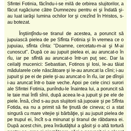
Sfintei Fotinia, făcîndu-i-se milă de orbirea slujitorilor, a
făcut rugăciune către Dumnezeu pentru ei şi îndată şi-
au luat iarăşi lumina ochilor lor şi crezînd în Hristos, s-
au botezat.
Înştiinţîndu-se tiranul de acestea, a poruncit să
jupuiască pielea de pe Sfînta Fotinia şi în vremea ce o
jupuiau, sfînta cînta: "Doamne, cercetatu-m-ai şi M-ai
cunoscut". După ce au jupuit pielea ei, au aruncat-o în
rîu, iar pe sfîntă au aruncat-o într-un puţ sec. Dar la
ceilalţi mucenici: Sebastian, Fotinos şi Iosi, le-au tăiat
mădularele cele născătoare şi le-au aruncat la cîini; i-au
jupuit şi pe ei de piele şi-au aruncat-o în rîu, iar pe dînşii
i-au aruncat într-o baie veche. Apoi pe cele cinci surori
ale Sfintei Fotinia, punîndu-le înaintea lui, a poruncit să
le taie mai întîi sînii, după aceea le-a jupuit şi pe ele de
piele. Însă, cînd s-au pus slujitorii să jupoaie şi pe Sfînta
Fotida, ea nu a primit să fie ţinută de cineva; ci a stat
singură cu mare vitejie şi bărbăţie, şi au jupuit pielea de
pe trupul ei, încît s-a minunat şi tiranul de răbdarea ei.
După acest chin, prea înrăutăţitul a găsit şi o altă tortură