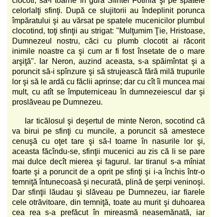
clocoti, să-l toarne în gura Sfintei Fotinia şi pe spatele
celorlalţi sfinţi. După ce slujitorii au îndeplinit porunca
împăratului şi au vărsat pe spatele mucenicilor plumbul
clocotind, toţi sfinţii au strigat: "Mulţumim Ţie, Hristoase,
Dumnezeul nostru, căci cu plumb clocotit ai răcorit
inimile noastre ca şi cum ar fi fost însetate de o mare
arşiţă". Iar Neron, auzind aceasta, s-a spăimîntat şi a
poruncit să-i spînzure şi să strujească fără milă trupurile
lor şi să le ardă cu făclii aprinse; dar cu cît îi muncea mai
mult, cu atît se împuterniceau în dumnezeiescul dar şi
proslăveau pe Dumnezeu.
Iar ticălosul şi deşertul de minte Neron, socotind că
va birui pe sfinţi cu muncile, a poruncit să amestece
cenuşă cu oţet tare şi să-l toarne în nasurile lor şi,
aceasta făcîndu-se, sfinţii mucenici au zis că li se pare
mai dulce decît mierea şi fagurul. Iar tiranul s-a mîniat
foarte şi a poruncit de a oprit pe sfinţi şi i-a închis într-o
temniţă întunecoasă şi necurată, plină de şerpi veninoşi.
Dar sfinţii lăudau şi slăveau pe Dumnezeu, iar fiarele
cele otrăvitoare, din temniţă, toate au murit şi duhoarea
cea rea s-a prefăcut în mireasmă neasemănată, iar