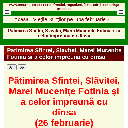
www.resurse-ortodoxe.ro - Predici, rugăciuni, filme, cărți, conferințe
ortodoxe
Acasa
›
Vieţile Sfinţilor pe luna februarie
›
Patimirea Sfintei, Slavitei, Marei Mucenite Fotinia si a
celor impreuna cu dinsa
Patimirea Sfintei, Slavitei, Marei Mucenite
Fotinia si a celor impreuna cu dinsa
A+
A-
Pătimirea Sfintei, Slăvitei,
Marei Muceniţe Fotinia şi
a celor împreună cu
dînsa
(26 februarie)