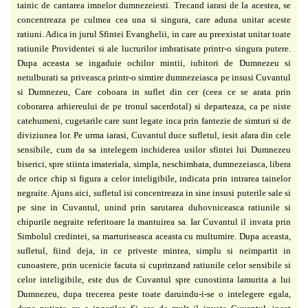
tainic de cantarea imnelor dumnezeiesti. Trecand iarasi de la acestea, se
concentreaza pe culmea cea una si singura, care aduna unitar aceste
ratiuni. Adica in jurul Sfintei Evanghelii, in care au preexistat unitar toate
ratiunile Providentei si ale lucrurilor imbratisate printr-o singura putere.
Dupa aceasta se ingaduie ochilor mintii, iubitori de Dumnezeu si
netulburati sa priveasca printr-o simtire dumnezeiasca pe insusi Cuvantul
si Dumnezeu, Care coboara in suflet din cer (ceea ce se arata prin
coborarea arhiereului de pe tronul sacerdotal) si departeaza, ca pe niste
catehumeni, cugetarile care sunt legate inca prin fantezie de simturi si de
diviziunea lor. Pe urma iarasi, Cuvantul duce sufletul, iesit afara din cele
sensibile, cum da sa intelegem inchiderea usilor sfintei lui Dumnezeu
biserici, spre stiinta imateriala, simpla, neschimbata, dumnezeiasca, libera
de orice chip si figura a celor inteligibile, indicata prin intrarea tainelor
negraite. Ajuns aici, sufletul isi concentreaza in sine insusi puterile sale si
pe sine in Cuvantul, unind prin sarutarea duhovniceasca ratiunile si
chipurile negraite referitoare la mantuirea sa. Iar Cuvantul il invata prin
Simbolul credintei, sa marturiseasca aceasta cu multumire. Dupa aceasta,
sufletul, fiind deja, in ce priveste mintea, simplu si neimpartit in
cunoastere, prin ucenicie facuta si cuprinzand ratiunile celor sensibile si
celor inteligibile, este dus de Cuvantul spre cunostinta lamurita a lui
Dumnezeu, dupa trecerea peste toate daruindu-i-se o intelegere egala,