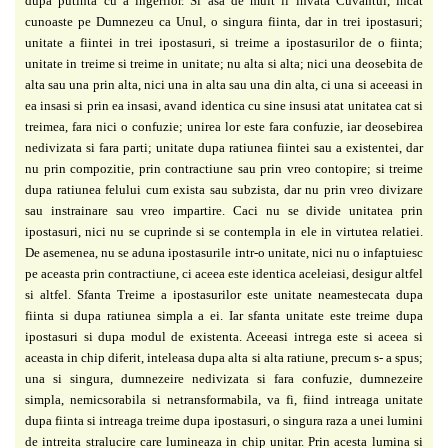
dupa putinta cu a ingerilor. Si asa de mult il invata Cuvantul, incat
cunoaste pe Dumnezeu ca Unul, o singura fiinta, dar in trei ipostasuri;
unitate a fiintei in trei ipostasuri, si treime a ipostasurilor de o fiinta;
unitate in treime si treime in unitate; nu alta si alta; nici una deosebita de
alta sau una prin alta, nici una in alta sau una din alta, ci una si aceeasi in
ea insasi si prin ea insasi, avand identica cu sine insusi atat unitatea cat si
treimea, fara nici o confuzie; unirea lor este fara confuzie, iar deosebirea
nedivizata si fara parti; unitate dupa ratiunea fiintei sau a existentei, dar
nu prin compozitie, prin contractiune sau prin vreo contopire; si treime
dupa ratiunea felului cum exista sau subzista, dar nu prin vreo divizare
sau instrainare sau vreo impartire. Caci nu se divide unitatea prin
ipostasuri, nici nu se cuprinde si se contempla in ele in virtutea relatiei.
De asemenea, nu se aduna ipostasurile intr-o unitate, nici nu o infaptuiesc
pe aceasta prin contractiune, ci aceea este identica aceleiasi, desigur altfel
si altfel. Sfanta Treime a ipostasurilor este unitate neamestecata dupa
fiinta si dupa ratiunea simpla a ei. Iar sfanta unitate este treime dupa
ipostasuri si dupa modul de existenta. Aceeasi intrega este si aceea si
aceasta in chip diferit, inteleasa dupa alta si alta ratiune, precum s- a spus;
una si singura, dumnezeire nedivizata si fara confuzie, dumnezeire
simpla, nemicsorabila si netransformabila, va fi, fiind intreaga unitate
dupa fiinta si intreaga treime dupa ipostasuri, o singura raza a unei lumini
de intreita stralucire care lumineaza in chip unitar. Prin acesta lumina si