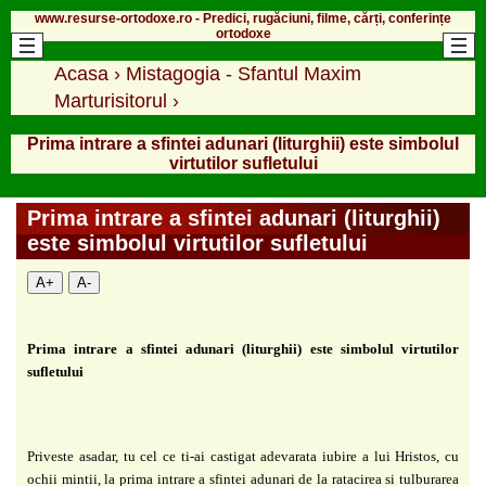
www.resurse-ortodoxe.ro - Predici, rugăciuni, filme, cărți, conferințe
ortodoxe
Acasa
›
Mistagogia - Sfantul Maxim
Marturisitorul
›
Prima intrare a sfintei adunari (liturghii) este simbolul
virtutilor sufletului
Prima intrare a sfintei adunari (liturghii)
este simbolul virtutilor sufletului
A+
A-
Prima intrare a sfintei adunari (liturghii) este simbolul virtutilor
sufletului
Priveste asadar, tu cel ce ti-ai castigat adevarata iubire a lui Hristos, cu
ochii mintii, la prima intrare a sfintei adunari de la ratacirea si tulburarea