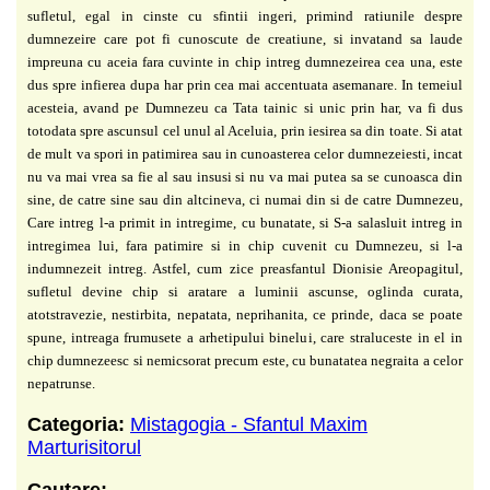
sufletul, egal in cinste cu sfintii ingeri, primind ratiunile despre
dumnezeire care pot fi cunoscute de creatiune, si invatand sa laude
impreuna cu aceia fara cuvinte in chip intreg dumnezeirea cea una, este
dus spre infierea dupa har prin cea mai accentuata asemanare. In temeiul
acesteia, avand pe Dumnezeu ca Tata tainic si unic prin har, va fi dus
totodata spre ascunsul cel unul al Aceluia, prin iesirea sa din toate. Si atat
de mult va spori in patimirea sau in cunoasterea celor dumnezeiesti, incat
nu va mai vrea sa fie al sau insusi si nu va mai putea sa se cunoasca din
sine, de catre sine sau din altcineva, ci numai din si de catre Dumnezeu,
Care intreg l-a primit in intregime, cu bunatate, si S-a salasluit intreg in
intregimea lui, fara patimire si in chip cuvenit cu Dumnezeu, si l-a
indumnezeit intreg. Astfel, cum zice preasfantul Dionisie Areopagitul,
sufletul devine chip si aratare a luminii ascunse, oglinda curata,
atotstravezie, nestirbita, nepatata, neprihanita, ce prinde, daca se poate
spune, intreaga frumusete a arhetipului binelui, care straluceste in el in
chip dumnezeesc si nemicsorat precum este, cu bunatatea negraita a celor
nepatrunse.
Categoria:
Mistagogia - Sfantul Maxim
Marturisitorul
Cautare: