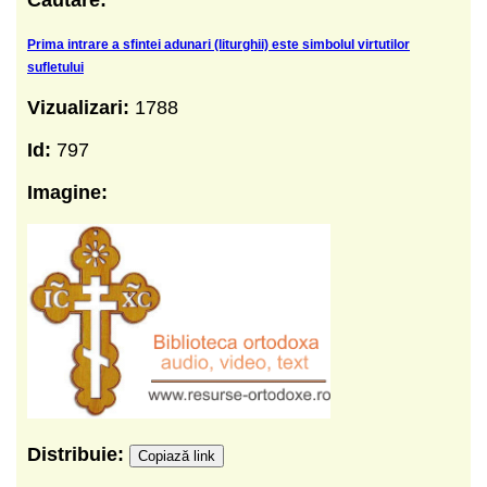
Prima intrare a sfintei adunari (liturghii) este simbolul virtutilor
sufletului
Vizualizari:
1788
Id:
797
Imagine:
Distribuie:
Copiază link