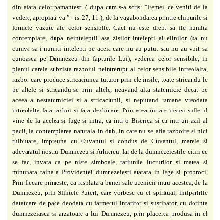
din afara celor pamantesti ( dupa cum s-a scris: “Femei, ce veniti de la
vedere, apropiati-va ” - is. 27, 11 ); de la vagabondarea printre chipurile si
formele vazute ale celor sensibile. Caci nu este drept sa fie numita
contemplare, dupa neinteleptii asa zisilor intelepti ai elinilor (sa nu
cumva sa-i numiti intelepti pe aceia care nu au putut sau nu au voit sa
cunoasca pe Dumnezeu din fapturile Lui), vederea celor sensibile, in
planul careia subzista razboiul neintrerupt al celor sensibile intreolalta,
razboi care produce stricaciunea tuturor prin ele insile, toate stricandu-le
pe altele si stricandu-se prin altele, neavand alta statornicie decat pe
aceea a nestatorniciei si a stricaciunii, si neputand ramane vreodata
intreolalta fara razboi si fara dezbinare. Prin acea intrare insusi sufletul
vine de la acelea si fuge si intra, ca intr-o Biserica si ca intr-un azil al
pacii, la contemplarea naturala in duh, in care nu se afla razboire si nici
tulburare, impreuna cu Cuvantul si condus de Cuvantul, marele si
adevaratul nostru Dumnezeu si Arhiereu. Iar de la dumnezeiestile citiri ce
se fac, invata ca pe niste simboale, ratiunile lucrurilor si marea si
minunata taina a Providentei dumnezeiesti aratata in lege si prooroci.
Prin fiecare primeste, ca rasplata a bunei sale ucenicii intru acestea, de la
Dumnezeu, prin Sfintele Puteri, care vorbesc cu el spiritual, intiparirile
datatoare de pace deodata cu farmecul intaritor si sustinator, cu dorinta
dumnezeiasca si arzatoare a lui Dumnezeu, prin placerea produsa in el