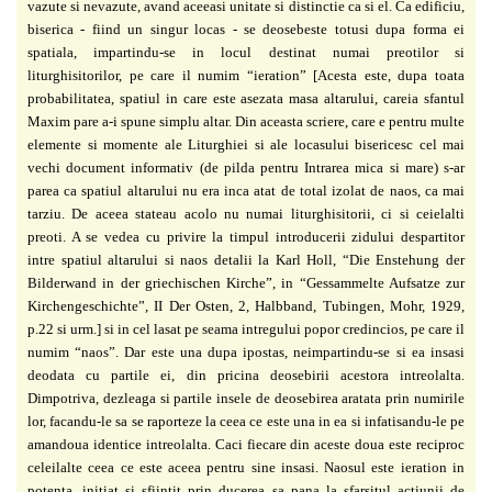
vazute si nevazute, avand aceeasi unitate si distinctie ca si el. Ca edificiu,
biserica - fiind un singur locas - se deosebeste totusi dupa forma ei
spatiala, impartindu-se in locul destinat numai preotilor si
liturghisitorilor, pe care il numim “ieration” [Acesta este, dupa toata
probabilitatea, spatiul in care este asezata masa altarului, careia sfantul
Maxim pare a-i spune simplu altar. Din aceasta scriere, care e pentru multe
elemente si momente ale Liturghiei si ale locasului bisericesc cel mai
vechi document informativ (de pilda pentru Intrarea mica si mare) s-ar
parea ca spatiul altarului nu era inca atat de total izolat de naos, ca mai
tarziu. De aceea stateau acolo nu numai liturghisitorii, ci si ceielalti
preoti. A se vedea cu privire la timpul introducerii zidului despartitor
intre spatiul altarului si naos detalii la Karl Holl, “Die Enstehung der
Bilderwand in der griechischen Kirche”, in “Gessammelte Aufsatze zur
Kirchengeschichte”, II Der Osten, 2, Halbband, Tubingen, Mohr, 1929,
p.22 si urm.] si in cel lasat pe seama intregului popor credincios, pe care il
numim “naos”. Dar este una dupa ipostas, neimpartindu-se si ea insasi
deodata cu partile ei, din pricina deosebirii acestora intreolalta.
Dimpotriva, dezleaga si partile insele de deosebirea aratata prin numirile
lor, facandu-le sa se raporteze la ceea ce este una in ea si infatisandu-le pe
amandoua identice intreolalta. Caci fiecare din aceste doua este reciproc
celeilalte ceea ce este aceea pentru sine insasi. Naosul este ieration in
potenta, initiat si sfiintit prin ducerea sa pana la sfarsitul actiunii de