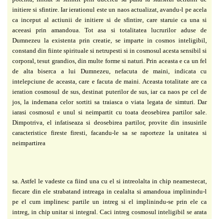
initiere si sfintire. Iar ierationul este un naos actualizat, avandu-l pe acela
ca inceput al actiunii de initiere si de sfintire, care staruie ca una si
aceeasi prin amandoua. Tot asa si totalitatea lucrurilor aduse de
Dumnezeu la existenta prin creatie, se imparte in cosmos inteligibil,
constand din fiinte spirituale si netrupesti si in cosmosul acesta sensibil si
corporal, tesut grandios, din multe forme si naturi. Prin aceasta e ca un fel
de alta biserca a lui Dumnezeu, nefacuta de maini, indicata cu
intelepciune de aceasta, care e facuta de maini. Aceasta totalitate are ca
ieration cosmosul de sus, destinat puterilor de sus, iar ca naos pe cel de
jos, la indemana celor sortiti sa traiasca o viata legata de simturi. Dar
iarasi cosmosul e unul si neimpartit cu toata deosebirea partilor sale.
Dimpotriva, el infatiseaza si deosebirea partilor, provite din insusirile
caracteristice fireste firesti, facandu-le sa se raporteze la unitatea si
neimpartirea
sa. Astfel le vadeste ca fiind una cu el si intreolalta in chip neamestecat,
fiecare din ele strabatand intreaga in cealalta si amandoua implinindu-l
pe el cum implinesc partile un intreg si el implinindu-se prin ele ca
intreg, in chip unitar si integral. Caci intreg cosmosul inteligibil se arata