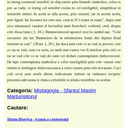
in intreg cosmosul sensibil, in chip tainic prin formele simbolice, celor ce
pot sa vada; si intreg cel sensibil exista in cel inteligibil, simplificat in
sensurile mintii. In acela se afla acesta, prin sensuri; iar in acesta acela,
prin figuri. Iar lucrarea lor este una, cum ar fi”o roata in roata”, dupa cum
zice minunatul vazator al lucrurilor mari Iezechiel, vorbind, cred, despre
cele doua lumi ( 1, 16 ). Dumnezeiescul apostol zice la randul sau: “Cele
nevazute ale lui Dumnezeu de la intemeierea lumii din fapturi fiind
intelese se vad.” ( Rom. 1, 20 ). Iar daca prin cele ce se vad se privesc cele
ce nu se vad, cum s-a scris, cu mult mai vartos vor fi intelese prin cele ce
nu se vad cele ce se vad, de catre cei dedati contemplatiei duhovnicesti.
De fapt contemplatia simbolica a celor inteligibile prin cele vazute este
stiinta si intelegere duhovniceasca a celor vazute prin cele nevazute. Caci
cele ce-si sunt unele altora indicatoare trebuie sa vadeasca reciproc
prezenta adevarata si clara a celorlalte si relatia nestirbita cu acelea.
Categoria:
Mistagogia - Sfantul Maxim
Marturisitorul
Cautare:
Sfanta Biserica - icoana a cosmosului