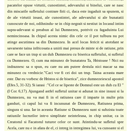
pacatelor opuse virtutii, cunostintei, adevarului si binelui, care se nasc
din miscarile sufletului contrare firii ci, daca este ingaduit sa spunem, si
de ale virtutii insasi, ale cunostintei, ale adevarului si ale bunatatii
cunoscute de noi, odihnindu- se in chip negrait si nestiut in locasul intim
supra-adevarat si preabun al lui Dumnezeu, potrivit cu fagaduinta Lui
nemincinoasa. In chipul acesta nimic din cele ce il pot tulbura nu pot
atinge ascutimea sa din Dumnezeu. In acel locas fericit si atotsfant se
savarseste taina infricosata a unirii mai presus de minte si de ratiune, prin
care se face un trup si un duh Dumnezeu cu biserica sufletului, si sufletul
cu Dumnezeu. O, cum ma minunez de bunatatea Ta, Hristoase ! Nici nu
indraznesc sa o spun, eu care nu am putere destula nici macar sa ma
minunez cu vrednicie.”Caci vor fi cei doi un trup. Taina aceasta mare
este. Dar eu vorbesc de Hristos si de biserica”, zice dumnezeiescul apostol
(Efes.5, 31-32). Si iarasi :”Cel ce se lipeste de Domnul este un duh cu El ”
(I Cor. 6,17). Ajungand astfel sufletul unitar si adunat in sine insusi si la
Dumnezeu, nu va mai fi in el ratiunea care il imparte in multe prin
ganduri, ci capul lui va fi incununat de Dumnezeu, Ratiunea prima,
singura si una. Iar in aceasta Ratiune si Dumnezeu sunt si subzista toate
ratiunile lucrurilor intr-o simplitate neinteleasa, in chip unitar, ca in
Creatorul si Facatorul tuturor celor ce sunt. Atintindu-se sufletul spre
Acela, care nu e in afara de el, ci intreg in intregimea lui, va cunoaste si el