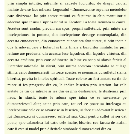
prin simpla intuitie, ratiunile si cauzele lucrurilor, de dragul carora,
inainte de-a se face mireasa Logosului - Dumnezeu, se supunea metodelor
care divizeaza. Iar prin aceste ratiuni va fi purtat in chip mantuitor si
adecvat spre insusi Cuprinzatorul si Facatorul a toata ratiunea si cauza.
Acestea sunt asadar, precum am spus, proprii sufletului; prin minte are
intelepciunea in potenta, din intelepciune decurge contemplatia, din
aceasta cunoasterea, din cunoastere cunostinta fara uitare, si prin toate e
dus la adevar, care e hotarul si tinta finala a bunurilor mintale. Iar prin
ratiune are prudenta, din aceasta iese faptuirea, din faptuire virtutea, din
aceasta credinta, prin care odihneste in bine ca scop si sfarsit fericit al
lucrarilor rationale. In sfarsit, prin unirea acestora intreolalta se culege
stiinta celor dumnezeiesti. In toate acestea se aseamana cu sufletul sfanta
biserica, privita in inteles spiritual. Toate cele ce au fost aratate ca tin de
minte si ies progresiv din ea, le indica biserica prin ieration. Iar cele
aratate ca tin de ratiune si ies din ea prin desfasurare, le ilustreaza prin
naos. In sfarsit, toate le aduna spre taina ce se savarseste pe
dumnezeiescul altar, taina prin care, tot cel ce poate sa inteleaga cu
intelepciune cele ce se savarsesc in biserica, isi face cu adevarat biserica a
lui Dumnezeu si dumnezeesc sufletul sau. Caci pentru suflet ni s-a dat
poate, spre calauzirea lui catre cele inalte, biserica cea facuta de maini,
care ii este si model prin diferitele simboale dumnezeiesti din ea.