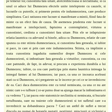
pe temeiul lor, cunostinta fara uitare, atotcredincioasa si neclatinata; si ca
unul ce aduce lui Dumnezeu efectele unite intelepteste cu cauzele, si
lucrarile cu puterile, si primeste pentru ele indumnezeirea, care produce
simplitatea. Caci ratiunea este lucrare si manifestare a mintii, fiind fata de
minte ca un efect fata de cauza. De asemenea prudenta este lucrare si
manifestare a intelepciunii, faptuirea a contemplatiei, virtutea a
cunostintei, credinta a cunostintei fara uitare. Prin ele se infaptuieste
relatia launtrica cu adevarul si binele, adica cu Dumnezeu, relatie de care
spunea ca este stiinta dumnezeiasca, si cunostinta fara greseala, si iubire
si pace, in care si prin care este indumnezeirea. Stiinta, ca implinire a
toata cunostinta ingaduita oamenilor despre Dumnezeu si cele
dumnezeiesti, si imbratisare fara greseala a virtutilor; cunostinta, ca cea
care patrunde, de fapt, in adevar, si procura o experienta durabila a lui
Dumnezeu; iubire, ca cea care participa prin starea launtrica intreaga la
intregul farmec al lui Dumnezeu; iar pace, ca una ce incearca aceleasi
stari ca si Dumnezeu, si-i pregateste sa le incerce pe cei ce se invrednicesc
de ea. Caci daca dumnezeirea este cu totul nemiscata, ca una ce nu are
nimic care s-o tulbure ( ce-ar putea doar sa ajunga macar la imbratisarea ei
cu vederea ? ), iar pacea este statornicie neclintita si nemiscata, si bucurie
netulburata, oare nu traieste cele dumnezeiesti si tot sufletul care s-a
invrednicit sa dobandeasca pacea ? Caci un astfel de suflet a trecut
dincolo nu numai de hotarele rautatii, nestiintei, minciunii si vicleniei,a