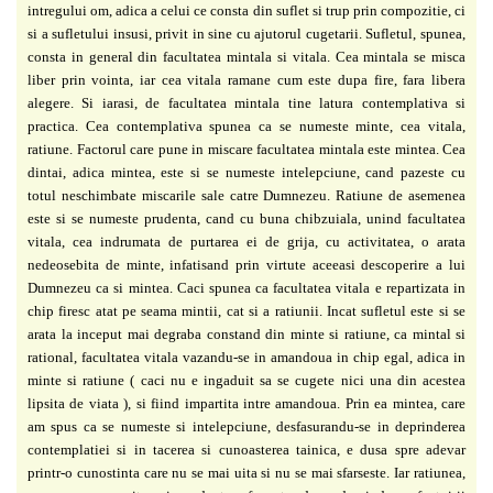
intregului om, adica a celui ce consta din suflet si trup prin compozitie, ci
si a sufletului insusi, privit in sine cu ajutorul cugetarii. Sufletul, spunea,
consta in general din facultatea mintala si vitala. Cea mintala se misca
liber prin vointa, iar cea vitala ramane cum este dupa fire, fara libera
alegere. Si iarasi, de facultatea mintala tine latura contemplativa si
practica. Cea contemplativa spunea ca se numeste minte, cea vitala,
ratiune. Factorul care pune in miscare facultatea mintala este mintea. Cea
dintai, adica mintea, este si se numeste intelepciune, cand pazeste cu
totul neschimbate miscarile sale catre Dumnezeu. Ratiune de asemenea
este si se numeste prudenta, cand cu buna chibzuiala, unind facultatea
vitala, cea indrumata de purtarea ei de grija, cu activitatea, o arata
nedeosebita de minte, infatisand prin virtute aceeasi descoperire a lui
Dumnezeu ca si mintea. Caci spunea ca facultatea vitala e repartizata in
chip firesc atat pe seama mintii, cat si a ratiunii. Incat sufletul este si se
arata la inceput mai degraba constand din minte si ratiune, ca mintal si
rational, facultatea vitala vazandu-se in amandoua in chip egal, adica in
minte si ratiune ( caci nu e ingaduit sa se cugete nici una din acestea
lipsita de viata ), si fiind impartita intre amandoua. Prin ea mintea, care
am spus ca se numeste si intelepciune, desfasurandu-se in deprinderea
contemplatiei si in tacerea si cunoasterea tainica, e dusa spre adevar
printr-o cunostinta care nu se mai uita si nu se mai sfarseste. Iar ratiunea,