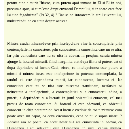
pentru cine a murit Hristos; cum putem apoi ramane in El si El in noi,
precum a spus; si cum”este drept cuvantul Domnului, si in toate cate face
Isi tine fagaduinta” (Ps.32, 4) ? Dar sa ne intoarcem la sirul cuvantului,
multumindu-ne cu atata despre acestea.
Mintea asadar, miscandu-se prin intelepciune vine la contemplatie, prin
contemplatie, la cunoastere, prin cunoastere, la cunostinta care nu se uita,
iar prin cunostinta care nu se uita la adevar, in preajma caruia mintea
ajunge la hotarul miscarii, fiind marginita atat dupa fiinta si putere, cat si
dupa deprindere si lucrare.Caci, zicea, ca intelepciunea este putere a
mintii si mintea insasi este intelepciune in potenta; contemplatia, la
randul ei, este deprinderea mintii, iar cunoasterea, lucrarea ei. Iar
cunostinta care nu se uita este miscarea staruitoare, nesfarsita si
neincetata a intelepciunii, a contemplatiei si a cunoasterii, adica, a
puterii, a deprinderii si a lucrarii in jurul obiectului cunoscut, cel mai
presus de toata cunostinta. Si hotarul ei este adevarul, ca obiectul
cunoscut in chip neintrerupt. Acest lucru e vrednic de toata mirarea: cum
poate avea un capat, ca ceva circumscris, ceea ce nu e supus uitarii ?
Aceasta asa se poate: ca acest hotar si-l are cunostinta in adevar, ca
Dumnezeu. Caci adevarul este Dumnezeu, in jurul caruia mintea,