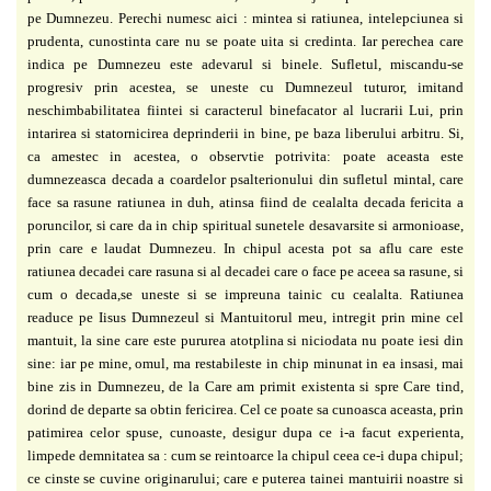
pe Dumnezeu. Perechi numesc aici : mintea si ratiunea, intelepciunea si
prudenta, cunostinta care nu se poate uita si credinta. Iar perechea care
indica pe Dumnezeu este adevarul si binele. Sufletul, miscandu-se
progresiv prin acestea, se uneste cu Dumnezeul tuturor, imitand
neschimbabilitatea fiintei si caracterul binefacator al lucrarii Lui, prin
intarirea si statornicirea deprinderii in bine, pe baza liberului arbitru. Si,
ca amestec in acestea, o observtie potrivita: poate aceasta este
dumnezeasca decada a coardelor psalterionului din sufletul mintal, care
face sa rasune ratiunea in duh, atinsa fiind de cealalta decada fericita a
poruncilor, si care da in chip spiritual sunetele desavarsite si armonioase,
prin care e laudat Dumnezeu. In chipul acesta pot sa aflu care este
ratiunea decadei care rasuna si al decadei care o face pe aceea sa rasune, si
cum o decada,se uneste si se impreuna tainic cu cealalta. Ratiunea
readuce pe Iisus Dumnezeul si Mantuitorul meu, intregit prin mine cel
mantuit, la sine care este pururea atotplina si niciodata nu poate iesi din
sine: iar pe mine, omul, ma restabileste in chip minunat in ea insasi, mai
bine zis in Dumnezeu, de la Care am primit existenta si spre Care tind,
dorind de departe sa obtin fericirea. Cel ce poate sa cunoasca aceasta, prin
patimirea celor spuse, cunoaste, desigur dupa ce i-a facut experienta,
limpede demnitatea sa : cum se reintoarce la chipul ceea ce-i dupa chipul;
ce cinste se cuvine originarului; care e puterea tainei mantuirii noastre si