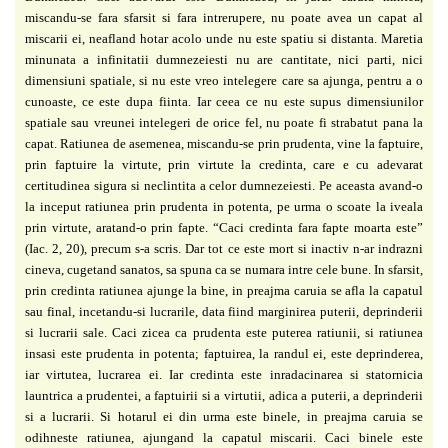
miscandu-se fara sfarsit si fara intrerupere, nu poate avea un capat al
miscarii ei, neafland hotar acolo unde nu este spatiu si distanta. Maretia
minunata a infinitatii dumnezeiesti nu are cantitate, nici parti, nici
dimensiuni spatiale, si nu este vreo intelegere care sa ajunga, pentru a o
cunoaste, ce este dupa fiinta. Iar ceea ce nu este supus dimensiunilor
spatiale sau vreunei intelegeri de orice fel, nu poate fi strabatut pana la
capat. Ratiunea de asemenea, miscandu-se prin prudenta, vine la faptuire,
prin faptuire la virtute, prin virtute la credinta, care e cu adevarat
certitudinea sigura si neclintita a celor dumnezeiesti. Pe aceasta avand-o
la inceput ratiunea prin prudenta in potenta, pe urma o scoate la iveala
prin virtute, aratand-o prin fapte. “Caci credinta fara fapte moarta este”
(Iac. 2, 20), precum s-a scris. Dar tot ce este mort si inactiv n-ar indrazni
cineva, cugetand sanatos, sa spuna ca se numara intre cele bune. In sfarsit,
prin credinta ratiunea ajunge la bine, in preajma caruia se afla la capatul
sau final, incetandu-si lucrarile, data fiind marginirea puterii, deprinderii
si lucrarii sale. Caci zicea ca prudenta este puterea ratiunii, si ratiunea
insasi este prudenta in potenta; faptuirea, la randul ei, este deprinderea,
iar virtutea, lucrarea ei. Iar credinta este inradacinarea si statornicia
launtrica a prudentei, a faptuirii si a virtutii, adica a puterii, a deprinderii
si a lucrarii. Si hotarul ei din urma este binele, in preajma caruia se
odihneste ratiunea, ajungand la capatul miscarii. Caci binele este