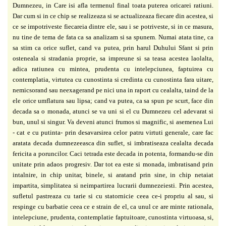
Dumnezeu, in Care isi afla termenul final toata puterea oricarei ratiuni.
Dar cum si in ce chip se realizeaza si se actualizeaza fiecare din acestea, si
ce se impotriveste fiecareia dintre ele, sau i se potriveste, si in ce masura,
nu tine de tema de fata ca sa analizam si sa spunem. Numai atata tine, ca
sa stim ca orice suflet, cand va putea, prin harul Duhului Sfant si prin
osteneala si stradania proprie, sa impreune si sa teasa acestea laolalta,
adica ratiunea cu mintea, prudenta cu intelepciunea, faptuirea cu
contemplatia, virtutea cu cunostinta si credinta cu cunostinta fara uitare,
nemicsorand sau neexagerand pe nici una in raport cu cealalta, taind de la
ele orice umflatura sau lipsa; cand va putea, ca sa spun pe scurt, face din
decada sa o monada, atunci se va uni si el cu Dumnezeu cel adevarat si
bun, unul si singur. Va deveni atunci frumos si magnific, si asemenea Lui
- cat e cu putinta- prin desavarsirea celor patru virtuti generale, care fac
aratata decada dumnezeeasca din suflet, si imbratiseaza cealalta decada
fericita a poruncilor. Caci tetrada este decada in potenta, formandu-se din
unitate prin adaos progresiv. Dar tot ea este si monada, imbratisand prin
intalnire, in chip unitar, binele, si aratand prin sine, in chip netaiat
impartita, simplitatea si neimpartirea lucrarii dumnezeiesti. Prin acestea,
sufletul pastreaza cu tarie si cu statornicie ceea ce-i propriu al sau, si
respinge cu barbatie ceea ce e strain de el, ca unul ce are minte rationala,
intelepciune, prudenta, contemplatie faptuitoare, cunostinta virtuoasa, si,