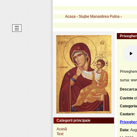
Acasa
›
Slujbe Manastirea Putna
›
Privegher
Privegher
sursa: ww
Descarca
Cuvinte c
Categoria
Cautare:
Categorii principale
Privegher
Acasă
Data:
Aug
Text