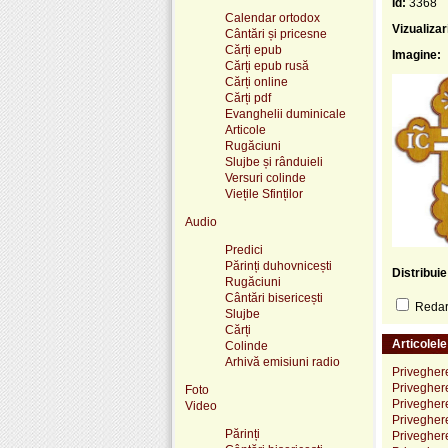
Id:
3368
Calendar ortodox
Vizualizar
Cântări și pricesne
Cărți epub
Imagine:
Cărți epub rusă
Cărți online
Cărți pdf
Evanghelii duminicale
Articole
Rugăciuni
Slujbe și rânduieli
Versuri colinde
Viețile Sfinților
Audio
Predici
Părinți duhovnicești
Distribui
Rugăciuni
Cântări bisericești
Redare
Slujbe
Cărți
Articolel
Colinde
Arhivă emisiuni radio
Privegher
Privegher
Foto
Priveghere
Video
Priveghere
Părinți
Priveghere