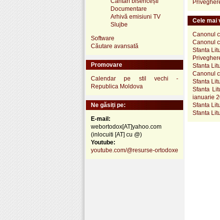
Cântări bisericești
Privegher
Documentare
Arhivă emisiuni TV
Cele mai v
Slujbe
Canonul ce
Software
Canonul ce
Căutare avansată
Sfanta Lit
Priveghere
Promovare
Sfanta Lit
Canonul ce
Calendar pe stil vechi -
Sfanta Lit
Republica Moldova
Sfanta Lit
ianuarie 
Ne găsiți pe:
Sfanta Lit
Sfanta Lit
E-mail:
webortodox[AT]yahoo.com
(inlocuiti [AT] cu @)
Youtube:
youtube.com/@resurse-ortodoxe