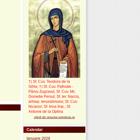
†) Sf. Cuv. Teodora de la
Sihla
;
†) Sf. Cuv. Pafnutie -
Pârvu Zugravul
; Sf. Cuv. Mc.
Dometie Persul; Sf. Ier. Narcis,
arhiep. Ierusalimului; Sf. Cuv.
Nicanor; Sf. Irina împ.; Sf.
Antonie de la Optina
oferit de resurse-ortodoxe.ro
Calendar
Ianuarie 2026