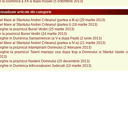
e la Duminica a XX-a dupa Rusalii (5 octombrie 2013)
izualizate articole din categorie
l Mare al Sfantului Andrei Criteanul (partea a III-a) (20 martie 2013)
l Mare al Sfantului Andrei Criteanul (partea I) (18 martie 2013)
urghie la praznicul Bunei Vestiri (25 martie 2013)
 la praznicul Bunei Vestiri (24 martie 2013)
urghie in Duminica Samarinencei (a V-a dupa Pasti) (2 iunie 2013)
l Mare al Sfantului Andrei Criteanul (partea a IV-a) (21 martie 2013)
urghie la praznicul Intampinarii Domnului (2 februarie 2013)
urghie la praznicul Taierii imprejur cea dupa trup a Domnului si Sfantul Vasile 
2013)
urghie la praznicul Nasterii Domnului (25 decembrie 2013)
urghie in Duminica Infricosatoarei Judecati (10 martie 2013)