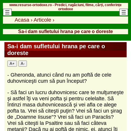
www.resurse-ortodoxe.ro - Predici, rugăciuni, filme, cărți, conferințe
ortodoxe
Acasa
›
Articole
›
Sa-i dam sufletului hrana pe care o doreste
Sa-i dam sufletului hrana pe care o
doreste
A+
A-
- Gheronda, atunci când nu am poftă de cele
duhovniceşti cum să pun început?
- Să faci un lucru duhovnicesc care te mulţumeşte
şi astfel îţi va veni pofta şi pentru celelalte. Să
întinzi masa duhovnicească şi vei afla ce alege
pofta ta. Vrei să citeşti puţin? Vrei să faci un şirag
de „Doamne Iisuse”? Vrei să faci un Paraclis?
Vrei să citeşti la Psaltire sau să faci câteva
metanii? Dacă nu ai poftă de nimic, ei, atunci îţi