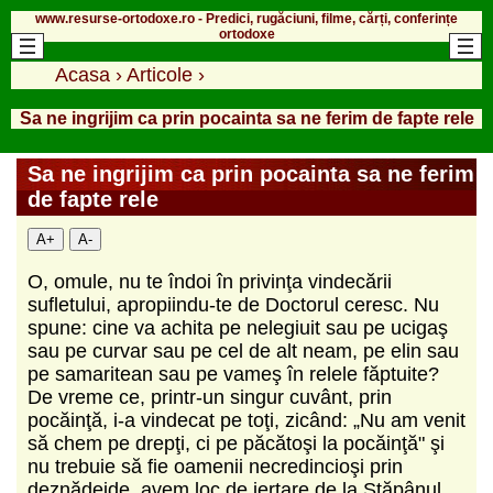
www.resurse-ortodoxe.ro - Predici, rugăciuni, filme, cărți, conferințe
ortodoxe
Acasa
›
Articole
›
Sa ne ingrijim ca prin pocainta sa ne ferim de fapte rele
Sa ne ingrijim ca prin pocainta sa ne ferim
de fapte rele
A+
A-
O, omule, nu te îndoi în privinţa vindecării
sufletului, apropiindu-te de Doctorul ceresc. Nu
spune: cine va achita pe nelegiuit sau pe ucigaş
sau pe curvar sau pe cel de alt neam, pe elin sau
pe samaritean sau pe vameş în relele făptuite?
De vreme ce, printr-un singur cuvânt, prin
pocăinţă, i-a vindecat pe toţi, zicând: „Nu am venit
să chem pe drepţi, ci pe păcătoşi la pocăinţă" şi
nu trebuie să fie oamenii necredincioşi prin
deznădejde, avem loc de iertare de la Stăpânul.