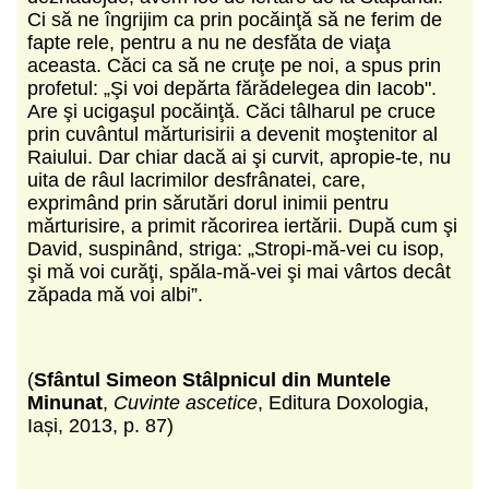
Ci să ne îngrijim ca prin pocăinţă să ne ferim de
fapte rele, pentru a nu ne desfăta de viaţa
aceasta. Căci ca să ne cruţe pe noi, a spus prin
profetul: „Şi voi depărta fărădelegea din Iacob".
Are şi ucigaşul pocăinţă. Căci tâlharul pe cruce
prin cuvântul mărturisirii a devenit moştenitor al
Raiului. Dar chiar dacă ai şi curvit, apropie-te, nu
uita de râul lacrimilor desfrânatei, care,
exprimând prin sărutări dorul inimii pentru
mărturisire, a primit răcorirea iertării. După cum şi
David, suspinând, striga: „Stropi-mă-vei cu isop,
şi mă voi curăţi, spăla-mă-vei şi mai vârtos decât
zăpada mă voi albi”.
(
Sfântul Simeon Stâlpnicul din Muntele
Minunat
,
Cuvinte ascetice
, Editura Doxologia,
Iași, 2013, p. 87)