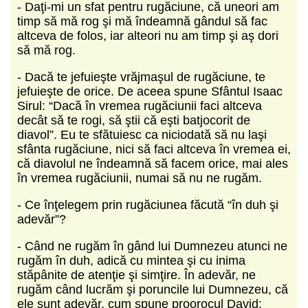
- Daţi-mi un sfat pentru rugăciune, că uneori am
timp să mă rog şi mă îndeamnă gândul să fac
altceva de folos, iar alteori nu am timp şi aş dori
să mă rog.
- Dacă te jefuieşte vrăjmaşul de rugăciune, te
jefuieşte de orice. De aceea spune Sfântul Isaac
Sirul: “Dacă în vremea rugăciunii faci altceva
decât să te rogi, să ştii că eşti batjocorit de
diavol”. Eu te sfătuiesc ca niciodată să nu laşi
sfânta rugăciune, nici să faci altceva în vremea ei,
că diavolul ne îndeamnă să facem orice, mai ales
în vremea rugăciunii, numai să nu ne rugăm.
- Ce înţelegem prin rugăciunea făcută “în duh şi
adevăr”?
- Când ne rugăm în gând lui Dumnezeu atunci ne
rugăm în duh, adică cu mintea şi cu inima
stăpânite de atenţie şi simţire. În adevăr, ne
rugăm când lucrăm şi poruncile lui Dumnezeu, că
ele sunt adevăr, cum spune proorocul David: