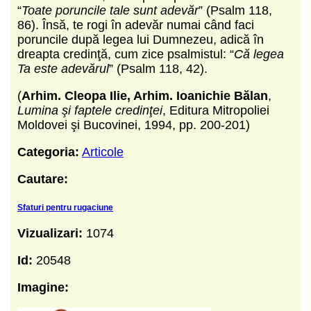
“
Toate poruncile tale sunt adevăr
” (Psalm 118,
86). Însă, te rogi în adevăr numai când faci
poruncile după legea lui Dumnezeu, adică în
dreapta credinţă, cum zice psalmistul: “
Că legea
Ta este adevărul
” (Psalm 118, 42).
(
Arhim. Cleopa Ilie, Arhim. Ioanichie Bălan
,
Lumina şi faptele credinţei
, Editura Mitropoliei
Moldovei şi Bucovinei, 1994, pp. 200-201)
Categoria:
Articole
Cautare:
Sfaturi pentru rugaciune
Vizualizari:
1074
Id:
20548
Imagine: