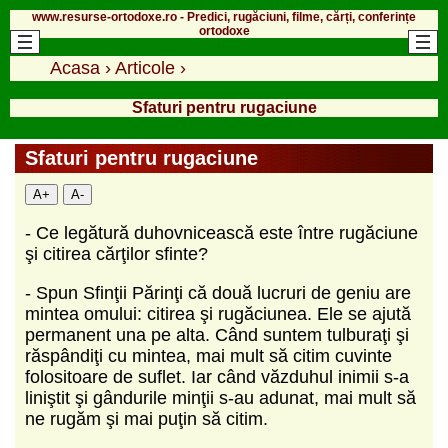
www.resurse-ortodoxe.ro - Predici, rugăciuni, filme, cărți, conferințe
ortodoxe
Acasa
›
Articole
›
Sfaturi pentru rugaciune
Sfaturi pentru rugaciune
A+
A-
- Ce legătură duhovnicească este între rugăciune
şi citirea cărţilor sfinte?
- Spun Sfinţii Părinţi că două lucruri de geniu are
mintea omului: citirea şi rugăciunea. Ele se ajută
permanent una pe alta. Când suntem tulburaţi şi
răspândiţi cu mintea, mai mult să citim cuvinte
folositoare de suflet. Iar când văzduhul inimii s-a
liniştit şi gândurile minţii s-au adunat, mai mult să
ne rugăm şi mai puţin să citim.