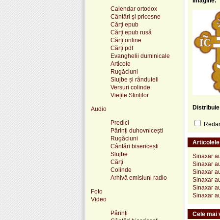
Imagine:
Calendar ortodox
Cântări și pricesne
Cărți epub
Cărți epub rusă
Cărți online
Cărți pdf
Evanghelii duminicale
Articole
Rugăciuni
Slujbe și rânduieli
Versuri colinde
Viețile Sfinților
Distribui
Audio
Predici
Redare
Părinți duhovnicești
Rugăciuni
Articolel
Cântări bisericești
Slujbe
Sinaxar au
Cărți
Sinaxar au
Colinde
Sinaxar au
Arhivă emisiuni radio
Sinaxar au
Sinaxar au
Foto
Sinaxar au
Video
Părinți
Cele mai v