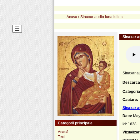
Acasa
›
Sinaxar audio luna iulie
›
Sinaxar au
Sinaxar au
Descarca
Categoria
Cautare:
Sinaxar au
Data:
May
Categorii principale
Id:
1638
Acasă
Vizualizar
Text