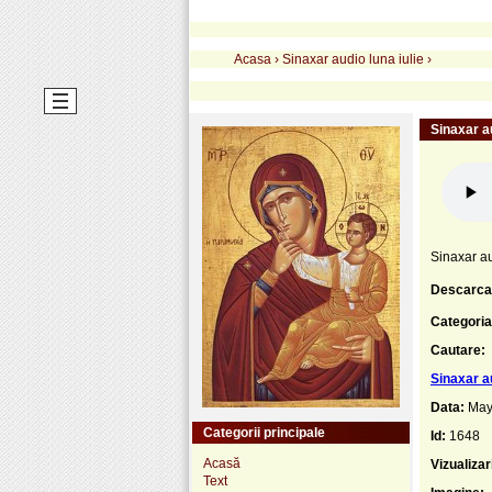
Acasa
›
Sinaxar audio luna iulie
›
Sinaxar au
Sinaxar au
Descarca
Categoria
Cautare:
Sinaxar au
Data:
May
Categorii principale
Id:
1648
Acasă
Vizualizar
Text