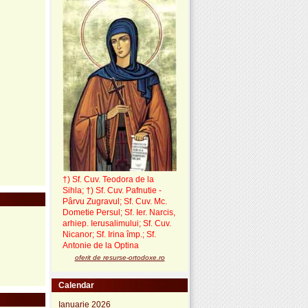
†) Sf. Cuv. Teodora de la
Sihla
;
†) Sf. Cuv. Pafnutie -
Pârvu Zugravul
; Sf. Cuv. Mc.
Dometie Persul; Sf. Ier. Narcis,
arhiep. Ierusalimului; Sf. Cuv.
Nicanor; Sf. Irina împ.; Sf.
Antonie de la Optina
oferit de resurse-ortodoxe.ro
Calendar
Ianuarie 2026