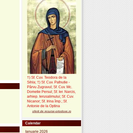
†) Sf. Cuv. Teodora de la
Sihla
;
†) Sf. Cuv. Pafnutie -
Pârvu Zugravul
; Sf. Cuv. Mc.
Dometie Persul; Sf. Ier. Narcis,
arhiep. Ierusalimului; Sf. Cuv.
Nicanor; Sf. Irina împ.; Sf.
Antonie de la Optina
oferit de resurse-ortodoxe.ro
Calendar
Ianuarie 2026