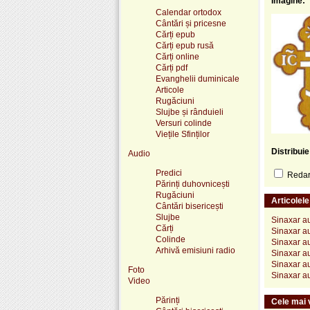
Imagine:
Calendar ortodox
Cântări și pricesne
Cărți epub
Cărți epub rusă
Cărți online
Cărți pdf
Evanghelii duminicale
Articole
Rugăciuni
Slujbe și rânduieli
Versuri colinde
Viețile Sfinților
Distribui
Audio
Predici
Redare
Părinți duhovnicești
Rugăciuni
Articolel
Cântări bisericești
Slujbe
Sinaxar au
Cărți
Sinaxar au
Colinde
Sinaxar au
Arhivă emisiuni radio
Sinaxar au
Sinaxar au
Foto
Sinaxar au
Video
Părinți
Cele mai v