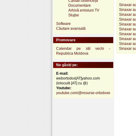
Cântări bisericești
Sinaxar au
Documentare
Sinaxar au
Arhivă emisiuni TV
Sinaxar au
Slujbe
Sinaxar au
Software
Sinaxar au
Căutare avansată
Sinaxar au
Sinaxar au
Sinaxar au
Promovare
Sinaxar au
Calendar pe stil vechi -
Sinaxar au
Republica Moldova
Ne găsiți pe:
E-mail:
webortodox[AT]yahoo.com
(inlocuiti [AT] cu @)
Youtube:
youtube.com/@resurse-ortodoxe