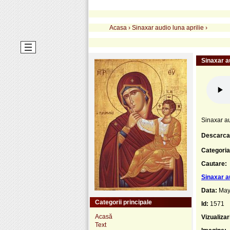
Acasa
›
Sinaxar audio luna aprilie
›
Sinaxar au
Sinaxar au
Descarca
Categoria
Cautare:
Sinaxar au
Data:
May
Categorii principale
Id:
1571
Acasă
Vizualizar
Text