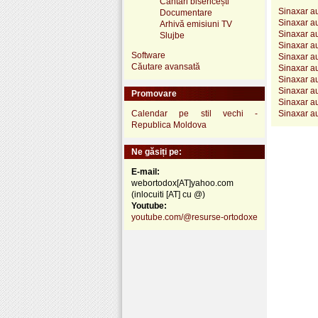
Cântări bisericești
Sinaxar au
Documentare
Sinaxar au
Arhivă emisiuni TV
Sinaxar au
Slujbe
Sinaxar au
Software
Sinaxar au
Căutare avansată
Sinaxar au
Sinaxar au
Sinaxar au
Promovare
Sinaxar au
Calendar pe stil vechi -
Sinaxar au
Republica Moldova
Ne găsiți pe:
E-mail:
webortodox[AT]yahoo.com
(inlocuiti [AT] cu @)
Youtube:
youtube.com/@resurse-ortodoxe