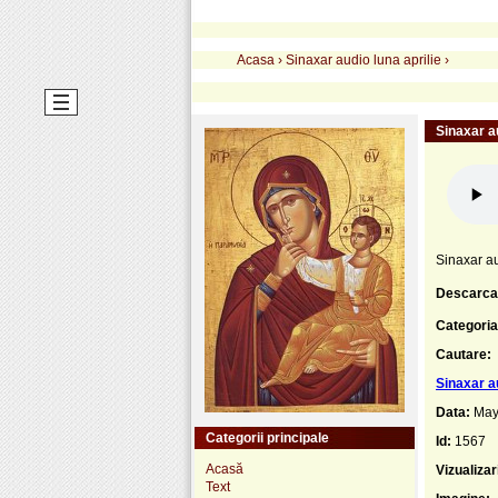
Acasa
›
Sinaxar audio luna aprilie
›
Sinaxar au
Sinaxar au
Descarca
Categoria
Cautare:
Sinaxar au
Data:
May
Categorii principale
Id:
1567
Acasă
Vizualizar
Text