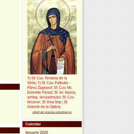
†) Sf. Cuv. Teodora de la
Sihla
;
†) Sf. Cuv. Pafnutie -
Pârvu Zugravul
; Sf. Cuv. Mc.
Dometie Persul; Sf. Ier. Narcis,
arhiep. Ierusalimului; Sf. Cuv.
Nicanor; Sf. Irina împ.; Sf.
Antonie de la Optina
oferit de resurse-ortodoxe.ro
Calendar
Ianuarie 2026