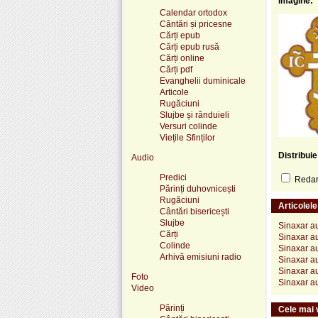
Imagine:
Calendar ortodox
Cântări și pricesne
Cărți epub
Cărți epub rusă
Cărți online
Cărți pdf
Evanghelii duminicale
Articole
Rugăciuni
Slujbe și rânduieli
Versuri colinde
Viețile Sfinților
Distribui
Audio
Predici
Redare
Părinți duhovnicești
Rugăciuni
Articolel
Cântări bisericești
Slujbe
Sinaxar au
Cărți
Sinaxar au
Colinde
Sinaxar au
Arhivă emisiuni radio
Sinaxar au
Sinaxar au
Foto
Sinaxar au
Video
Părinți
Cele mai v