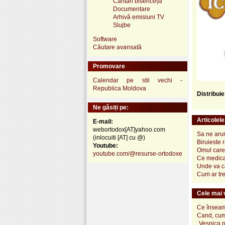
Cântări bisericești
Documentare
Arhivă emisiuni TV
Slujbe
Software
Căutare avansată
Promovare
Calendar pe stil vechi -
Republica Moldova
Distribui
Ne găsiți pe:
Articolel
E-mail:
webortodox[AT]yahoo.com
Sa ne arun
(inlocuiti [AT] cu @)
Biruieste 
Youtube:
Omul care 
youtube.com/@resurse-ortodoxe
Ce medica
Unde va 
Cum ar tre
Cele mai v
Ce înseamn
Cand, cum
„Vesnica 