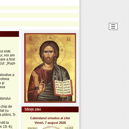
Lui este
ui, noi am
are a fost
cul: „Rupt-
ilostive a
golirea
 şi
lava
ătorului
 chip de
Sfinții zilei
tat cu
a plâns, S-
Calendarul ortodox al zilei
ndit la
Vineri, 7 august 2026
n 19: 6);