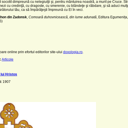
t socotit dimpreună cu nelegiuiţii şi, pentru mântuirea noastră, a murit pe Cruce. St
mezi cu credinţă, cu dragoste, cu smerenie, cu blândeţe şi răbdare, şi să aduci mul
torului tău, ca să împărăţeşti împreună cu El în veci.
Tihon din Zadonsk
,
Comoară duhovnicească, din lume adunată
, Editura Egumenița,
6)
pare online prin efortul editorilor site-ului
doxologia.ro
.
:
Articole
lui Hristos
i:
1907