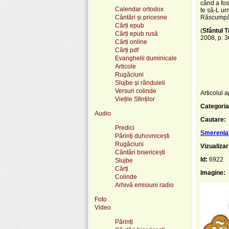
când a fos
Calendar ortodox
te să-L ur
Cântări și pricesne
Răscumpără
Cărți epub
(
Sfântul 
Cărți epub rusă
2008, p. 3
Cărți online
Cărți pdf
Evanghelii duminicale
Articole
Rugăciuni
Slujbe și rânduieli
Versuri colinde
Articolul a
Viețile Sfinților
Categoria
Audio
Cautare:
Predici
Smerenia 
Părinți duhovnicești
Rugăciuni
Vizualizar
Cântări bisericești
Id:
6922
Slujbe
Cărți
Imagine:
Colinde
Arhivă emisiuni radio
Foto
Video
Părinți