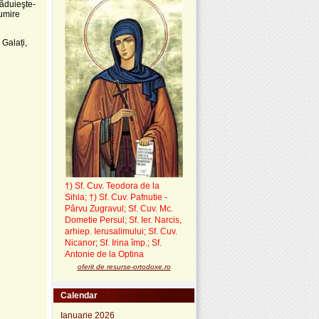
răduieşte-
ţumire
 Galați,
†) Sf. Cuv. Teodora de la
Sihla
;
†) Sf. Cuv. Pafnutie -
Pârvu Zugravul
; Sf. Cuv. Mc.
Dometie Persul; Sf. Ier. Narcis,
arhiep. Ierusalimului; Sf. Cuv.
Nicanor; Sf. Irina împ.; Sf.
Antonie de la Optina
oferit de resurse-ortodoxe.ro
Calendar
Ianuarie 2026