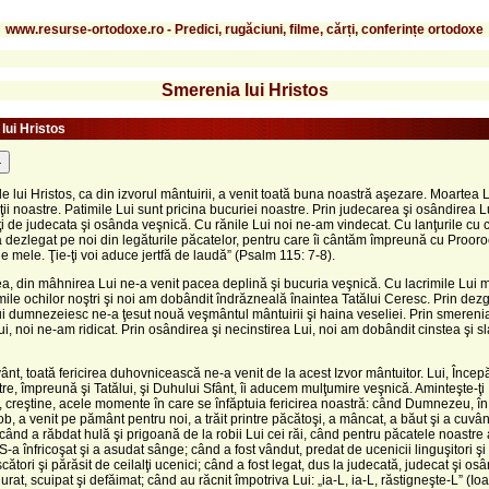
www.resurse-ortodoxe.ro - Predici, rugăciuni, filme, cărți, conferințe ortodoxe
Smerenia lui Hristos
lui Hristos
-
le lui Hristos, ca din izvorul mântuirii, a venit toată buna noastră aşezare. Moartea 
eţii noastre. Patimile Lui sunt pricina bucuriei noastre. Prin judecarea şi osândirea L
iţi de judecata şi osânda veşnică. Cu rănile Lui noi ne-am vindecat. Cu lanţurile cu c
a dezlegat pe noi din legăturile păcatelor, pentru care îi cântăm împreună cu Prooro
ile mele. Ţie-ţi voi aduce jertfă de laudă” (Psalm 115: 7-8).
ţea, din mâhnirea Lui ne-a venit pacea deplină şi bucuria veşnică. Cu lacrimile Lui m
imile ochilor noştri şi noi am dobândit îndrăzneală înaintea Tatălui Ceresc. Prin dez
ui dumnezeiesc ne-a ţesut nouă veşmântul mântuirii şi haina veseliei. Prin smerenia
ui, noi ne-am ridicat. Prin osândirea şi necinstirea Lui, noi am dobândit cinstea şi s
vânt, toată fericirea duhovnicească ne-a venit de la acest Izvor mântuitor. Lui, Încep
stre, împreună şi Tatălui, şi Duhului Sfânt, îi aducem mulţumire veşnică. Aminteşte-ţi
 creştine, acele momente în care se înfăptuia fericirea noastră: când Dumnezeu, în
ob, a venit pe pământ pentru noi, a trăit printre păcătoşi, a mâncat, a băut şi a cuvân
 când a răbdat hulă şi prigoană de la robii Lui cei răi, când pentru păcatele noastre 
, S-a înfricoşat şi a asudat sânge; când a fost vândut, predat de ucenicii linguşitori şi
ători şi părăsit de ceilalţi ucenici; când a fost legat, dus la judecată, judecat şi osâ
urat, scuipat şi defăimat; când au răcnit împotriva Lui: „ia-L, ia-L, răstigneşte-L” (Ioa