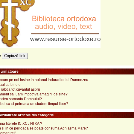
Copiază link
e:
e urmatoare
cam pe noi insine in noianul indurarilor lui Dumnezeu
raul cu binele
rabda tot cuvantul aspru
ment sa luam impotriva amagirii de sine?
cadea samanta Domnului?
bui sa-si petreaca un student timpul liber?
izualizate articole din categorie
ă literele IC XC / NI KA ?
 si in ce perioada se poate consuma Aghiasma Mare?
pomenire!”