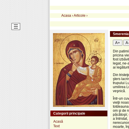
Acasa
›
Articole
›
Smerenia 
A+
A
Din patimi
pricina vi
fost izbăv
legat, ne-
ai legătur
Din triste
şters lacr
trupului L
umilirea L
veşnică.
Într-un cu
vieţii noa
totdeauna,
om şi de r
Categorii principale
păcătoşii;
a întristat
Acasă
nerecunosc
Text
moarte, înj