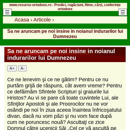
www.resurse-ortodoxe.ro - Predici, rugăciuni, filme, cărți, conferințe
ortodoxe
Acasa
›
Articole
›
Sa ne aruncam pe noi insine in noianul indurarilor lui
Dumnezeu
Sa ne aruncam pe noi insine in noianul
indurarilor lui Dumnezeu
A+
A-
Ce ne lenevim şi ce ne gătim? Pentru ce nu
purtăm grijă de răspuns, cât avem vreme? Pentru
ce defăimăm Sfintele Scripturi şi graiurile lui
Hristos? Au vi se pare că toate cuvintele Lui, ale
Sfinţilor Apostoli şi ale Proorocilor nu ne vor
osândi pe noi în ziua aceea înaintea înfricoşatului
divan, dacă nu vom păzi şi nu vom face după
cum ne poruncesc nouă? Ascultaţi ce zice
Domnul către ucenicii Săi „Cel ce vă ascultă pe