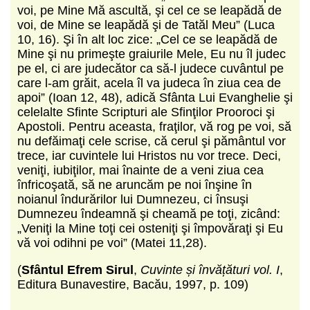
voi, pe Mine Mă ascultă, şi cel ce se leapădă de
voi, de Mine se leapădă şi de Tatăl Meu” (Luca
10, 16). Şi în alt loc zice: „Cel ce se leapădă de
Mine şi nu primeşte graiurile Mele, Eu nu îl judec
pe el, ci are judecător ca să-l judece cuvântul pe
care l-am grăit, acela îl va judeca în ziua cea de
apoi” (Ioan 12, 48), adică Sfânta Lui Evanghelie şi
celelalte Sfinte Scripturi ale Sfinţilor Prooroci şi
Apostoli. Pentru aceasta, fraţilor, vă rog pe voi, să
nu defăimaţi cele scrise, că cerul şi pământul vor
trece, iar cuvintele lui Hristos nu vor trece. Deci,
veniţi, iubiţilor, mai înainte de a veni ziua cea
înfricoşată, să ne aruncăm pe noi înşine în
noianul îndurărilor lui Dumnezeu, ci însuşi
Dumnezeu îndeamnă şi cheamă pe toţi, zicând:
„Veniţi la Mine toţi cei osteniţi şi împovăraţi şi Eu
vă voi odihni pe voi” (Matei 11,28).
(
Sfântul Efrem Sirul
,
Cuvinte și învățături vol. I
,
Editura Bunavestire, Bacău, 1997, p. 109)