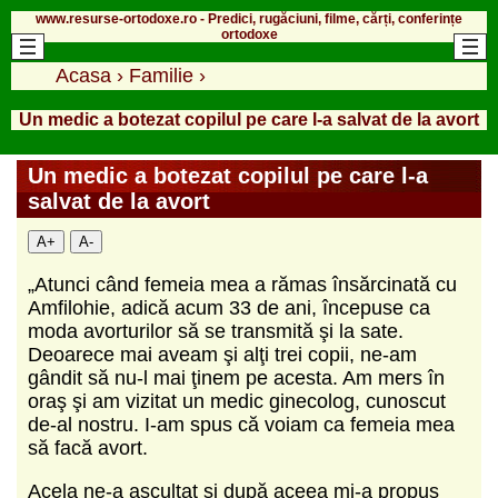
www.resurse-ortodoxe.ro - Predici, rugăciuni, filme, cărți, conferințe
ortodoxe
Acasa
›
Familie
›
Un medic a botezat copilul pe care l-a salvat de la avort
Un medic a botezat copilul pe care l-a
salvat de la avort
A+
A-
„Atunci când femeia mea a rămas însărcinată cu
Amfilohie, adică acum 33 de ani, începuse ca
moda avorturilor să se transmită şi la sate.
Deoarece mai aveam şi alţi trei copii, ne-am
gândit să nu-l mai ţinem pe acesta. Am mers în
oraş şi am vizitat un medic ginecolog, cunoscut
de-al nostru. I-am spus că voiam ca femeia mea
să facă avort.
Acela ne-a ascultat şi după aceea mi-a propus