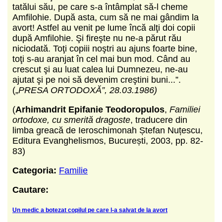
tatălui său, pe care s-a întâmplat să-l cheme
Amfilohie. După asta, cum să ne mai gândim la
avort! Astfel au venit pe lume încă alţi doi copii
după Amfilohie. Şi fireşte nu ne-a părut rău
niciodată. Toţi copiii noştri au ajuns foarte bine,
toţi s-au aranjat în cel mai bun mod. Când au
crescut şi au luat calea lui Dumnezeu, ne-au
ajutat şi pe noi să devenim creştini buni...”.
(„
PRESA ORTODOXĂ”, 28.03.1986)
(
Arhimandrit Epifanie Teodoropulos
,
Familiei
ortodoxe, cu smerită dragoste
, traducere din
limba greacă de Ieroschimonah Ștefan Nuțescu,
Editura Evanghelismos, București, 2003, pp. 82-
83)
Categoria:
Familie
Cautare:
Un medic a botezat copilul pe care l-a salvat de la avort