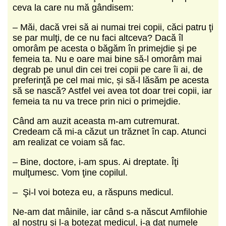
ceva la care nu mă gândisem:
‒ Măi, dacă vrei să ai numai trei copii, căci patru ţi
se par mulţi, de ce nu faci altceva? Dacă îl
omorâm pe acesta o băgăm în primejdie şi pe
femeia ta. Nu e oare mai bine să-l omorâm mai
degrab pe unul din cei trei copii pe care îi ai, de
preferinţă pe cel mai mic, și să-l lăsăm pe acesta
să se nască? Astfel vei avea tot doar trei copii, iar
femeia ta nu va trece prin nici o primejdie.
Când am auzit aceasta m-am cutremurat.
Credeam că mi-a căzut un trăznet în cap. Atunci
am realizat ce voiam să fac.
‒ Bine, doctore, i-am spus. Ai dreptate. Îţi
mulţumesc. Vom ţine copilul.
‒ Şi-l voi boteza eu, a răspuns medicul.
Ne-am dat mâinile, iar când s-a născut Amfilohie
al nos­tru şi l-a botezat medicul, i-a dat numele