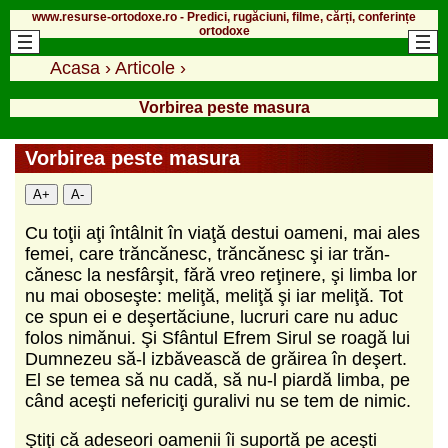
www.resurse-ortodoxe.ro - Predici, rugăciuni, filme, cărți, conferințe
ortodoxe
Acasa
›
Articole
›
Vorbirea peste masura
Vorbirea peste masura
A+
A-
Cu toţii aţi întâlnit în viaţă destui oameni, mai ales
femei, care trăncănesc, trăncănesc şi iar trăn­
cănesc la nesfârşit, fără vreo reţinere, şi limba lor
nu mai oboseşte: meliţă, meliţă şi iar meliţă. Tot
ce spun ei e deşertăciune, lucruri care nu aduc
folos nimănui. Şi Sfântul Efrem Sirul se roagă lui
Dumnezeu să-l izbăvească de grăirea în deşert.
El se temea să nu cadă, să nu-l piardă limba, pe
când aceşti nefericiţi guralivi nu se tem de nimic.
Ştiţi că adeseori oamenii îi suportă pe aceşti