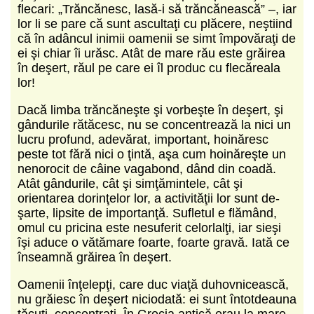
flecari: „Trăncănesc, lasă-i să trăncănească” –, iar
lor li se pare că sunt ascultaţi cu plăcere, neştiind
că în adâncul inimii oamenii se simt împovăraţi de
ei şi chiar îi urăsc. Atât de mare rău este gră­irea
în deşert, răul pe care ei îl produc cu flecă­reala
lor!
Dacă limba trăncăneşte şi vorbeşte în deşert, şi
gândurile rătăcesc, nu se concentrează la nici un
lucru profund, adevărat, important, hoină­resc
peste tot fără nici o ţintă, aşa cum hoină­reşte un
nenorocit de câine vagabond, dând din coadă.
Atât gândurile, cât şi simţămintele, cât şi
orientarea dorinţelor lor, a activităţii lor sunt de­
şarte, lipsite de importanţă. Sufletul e flămând,
omul cu pricina este nesuferit celorlalţi, iar sieşi
îşi aduce o vătămare foarte, foarte gravă. Iată ce
înseamnă grăirea în deşert.
Oamenii înţelepţi, care duc viaţă duhovni­cească,
nu grăiesc în deşert niciodată: ei sunt în­totdeauna
tăcuţi, concentraţi. În Grecia antică erau la mare