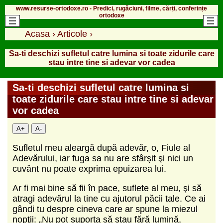
www.resurse-ortodoxe.ro - Predici, rugăciuni, filme, cărți, conferințe
ortodoxe
Acasa
›
Articole
›
Sa-ti deschizi sufletul catre lumina si toate zidurile care
stau intre tine si adevar vor cadea
Sa-ti deschizi sufletul catre lumina si
toate zidurile care stau intre tine si adevar
vor cadea
A+
A-
Sufletul meu aleargă după adevăr, o, Fiule al
Adevărului, iar fuga sa nu are sfârşit şi nici un
cuvânt nu poate exprima epuizarea lui.
Ar fi mai bine să fii în pace, suflete al meu, şi să
atragi adevărul la tine cu ajutorul păcii tale. Ce ai
gândi tu despre cineva care ar spune la miezul
nopţii: „Nu pot suporta să stau fără lumină,