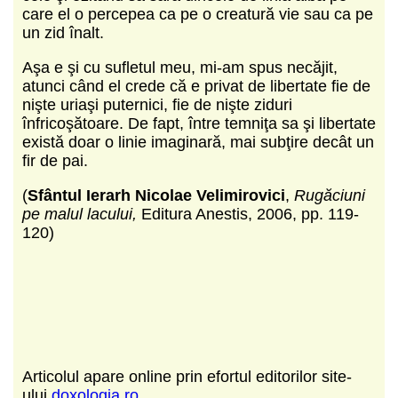
care el o percepea ca pe o creatură vie sau ca pe
un zid înalt.
Aşa e şi cu sufletul meu, mi-am spus necăjit,
atunci când el crede că e privat de libertate fie de
nişte uriaşi puternici, fie de nişte ziduri
înfricoşătoare. De fapt, între temniţa sa şi libertate
există doar o linie imaginară, mai subţire decât un
fir de pai.
(
Sfântul Ierarh Nicolae Velimirovici
,
Rugăciuni
pe malul lacului,
Editura Anestis, 2006, pp. 119-
120)
Articolul apare online prin efortul editorilor site-
ului
doxologia.ro
.