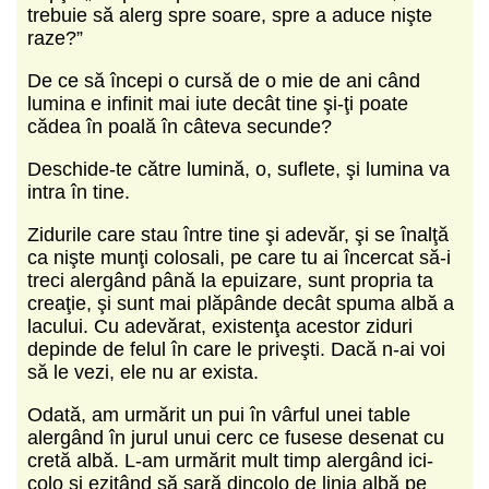
trebuie să alerg spre soare, spre a aduce nişte
raze?”
De ce să începi o cursă de o mie de ani când
lumina e infinit mai iute decât tine şi-ţi poate
cădea în poală în câteva secunde?
Deschide-te către lumină, o, suflete, şi lumina va
intra în tine.
Zidurile care stau între tine şi adevăr, şi se înalţă
ca nişte munţi colosali, pe care tu ai încercat să-i
treci alergând până la epuizare, sunt propria ta
creaţie, şi sunt mai plăpânde decât spuma albă a
lacului. Cu adevărat, existenţa acestor ziduri
depinde de felul în care le priveşti. Dacă n-ai voi
să le vezi, ele nu ar exista.
Odată, am urmărit un pui în vârful unei table
alergând în jurul unui cerc ce fusese desenat cu
cretă albă. L-am urmărit mult timp alergând ici-
colo şi ezitând să sară dincolo de linia albă pe