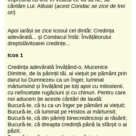
cântăm Lui: Aliluia! (
acest Condac se zice de trei
ori
)
Apoi iarăși se zice Icosul cel dintâi: Credința
adevărată... și Condacul întâi: Învățătorului
dreptslăvitoarei credințe...
Icos 1
Credința adevărată învățând-o, Mucenice
Dimitrie, de la părinții tăi, ai viețuit pe pământ prin
darul lui Dumnezeu ca un înger, luminat
mărturisind și învățând pe toți apoi cu milostenii,
cu neîncetate rugăciuni și cu chinuri. Pentru care
noi aducem ție aceste cântări de laudă:
Bucură-te, că tu ca un înger pe pământ ai viețuit;
Bucură-te, că luminat pe Hristos ai mărturisit;
Bucură-te, că din părinți binecredincioși ai răsărit;
Bucură-te, că dreapta credință până la sfârșit o ai
păzit;