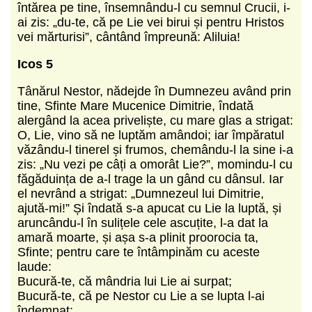
întărea pe tine, însemnându-l cu semnul Crucii, i-
ai zis: „du-te, că pe Lie vei birui și pentru Hristos
vei mărturisi”, cântând împreună: Aliluia!
Icos 5
Tânărul Nestor, nădejde în Dumnezeu având prin
tine, Sfinte Mare Mucenice Dimitrie, îndată
alergând la acea pri­veliște, cu mare glas a strigat:
O, Lie, vino să ne luptăm amândoi; iar împăratul
văzându-l tinerel și frumos, chemându-l la sine i-a
zis: „Nu vezi pe câți a omorât Lie?”, momindu-l cu
făgăduința de a-l trage la un gând cu dânsul. Iar
el nevrând a strigat: „Dumnezeul lui Dimitrie,
ajută-mi!” Și îndată s-a apucat cu Lie la luptă, și
aruncându-l în sulițele cele ascuțite, l-a dat la
amară moarte, și așa s-a plinit proorocia ta,
Sfinte; pentru care te întâmpinăm cu aceste
laude:
Bucură-te, că mândria lui Lie ai surpat;
Bucură-te, că pe Nestor cu Lie a se lupta l-ai
îndemnat;