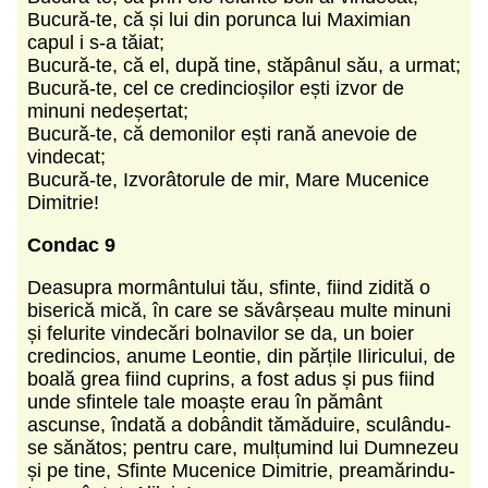
Bucură-te, că și lui din porunca lui Maximian
capul i s-a tăiat;
Bucură-te, că el, după tine, stăpânul său, a urmat;
Bucură-te, cel ce credincioșilor ești izvor de
minuni nedeșertat;
Bucură-te, că demonilor ești rană anevoie de
vindecat;
Bucură-te, Izvorâtorule de mir, Mare Mucenice
Dimitrie!
Condac 9
Deasupra mormântului tău, sfinte, fiind zidită o
biserică mică, în care se săvârșeau multe minuni
și felurite vindecări bolnavilor se da, un boier
credincios, anume Leontie, din părțile Iliricului, de
boală grea fiind cuprins, a fost adus și pus fiind
unde sfintele tale moaște erau în pământ
ascunse, îndată a dobândit tămăduire, sculându-
se sănătos; pentru care, mulțumind lui Dumnezeu
și pe tine, Sfinte Mucenice Dimitrie, preamărindu-