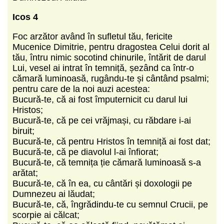
Icos 4
Foc arzător având în sufletul tău, fericite
Mucenice Dimitrie, pentru dragostea Celui dorit al
tău, întru nimic socotind chinurile, întărit de darul
Lui, vesel ai intrat în temniță, șezând ca într-o
cămară luminoasă, rugându-te și cântând psalmi;
pentru care de la noi auzi acestea:
Bucură-te, că ai fost împuternicit cu darul lui
Hristos;
Bucură-te, că pe cei vrăjmași, cu răbdare i-ai
biruit;
Bucură-te, că pentru Hristos în temniță ai fost dat;
Bucură-te, că pe diavolul l-ai înfiorat;
Bucură-te, că temnița ție cămară luminoasă s-a
arătat;
Bucură-te, că în ea, cu cântări și doxologii pe
Dumnezeu ai lăudat;
Bucură-te, că, îngrădindu-te cu semnul Crucii, pe
scorpie ai călcat;