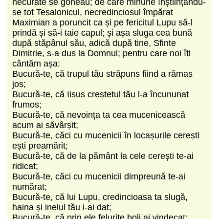
necurate se goneau; de care minune înștiin­țându-
se tot Tesalonicul, necredinciosul împărat
Maximian a poruncit ca și pe fericitul Lupu să-l
prindă și să-i taie capul; și așa sluga cea bună
după stăpânul său, adică după tine, Sfinte
Dimitrie, s-a dus la Domnul; pentru care noi îți
cântăm așa:
Bucură-te, că trupul tău străpuns fiind a rămas
jos;
Bucură-te, că Iisus creștetul tău l-a încununat
frumos;
Bucură-te, că nevoința ta cea mucenicească
acum ai săvârșit;
Bucură-te, căci cu mucenicii în locașurile cerești
ești preamărit;
Bucură-te, că de la pământ la cele cerești te-ai
ridicat;
Bucură-te, căci cu mucenicii dimpreună te-ai
numărat;
Bucură-te, că lui Lupu, credincioasa ta slugă,
haina și inelul tău i-ai dat;
Bucură-te, că prin ele felurite boli ai vindecat;