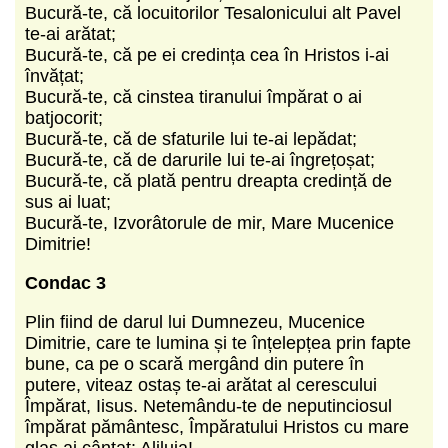
Bucură-te, că locuitorilor Tesalonicului alt Pavel
te-ai arătat;
Bucură-te, că pe ei credința cea în Hristos i-ai
învățat;
Bucură-te, că cinstea tiranului împărat o ai
batjocorit;
Bucură-te, că de sfaturile lui te-ai lepădat;
Bucură-te, că de darurile lui te-ai îngrețoșat;
Bucură-te, că plată pentru dreapta credință de
sus ai luat;
Bucură-te, Izvorâtorule de mir, Mare Mucenice
Dimitrie!
Condac 3
Plin fiind de darul lui Dumnezeu, Mucenice
Dimitrie, care te lumina și te înțelepțea prin fapte
bune, ca pe o scară mergând din putere în
putere, viteaz ostaș te-ai arătat al cerescului
Împărat, Iisus. Netemându-te de neputinciosul
împărat pământesc, Împăratului Hristos cu mare
glas ai cântat: Aliluia!