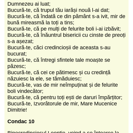
Dumnezeu ai luat;
Bucură-te, că trupul tău iarăși nouă l-ai dat;
Bucură-te, că îndată ce din pământ s-a ivit, mir de
bună mireasmă la toți a tins;
Bucură-te, că pe mulți de felurite boli i-ai izbăvit;
Bucură-te, că înăuntrul bisericii cu cinste de preoți
s-a așezat;
Bucură-te, căci credincioșii de aceasta s-au
bucurat;
Bucură-te, că întregi sfintele tale moaște se
păzesc;
Bucură-te, că cei ce pătimesc și cu credință
năzuiesc la ele, se tămăduiesc;
Bucură-te, vas de mir neîmpuținat și de felurite
boli vindecător;
Bucură-te, că pentru toți ești de daruri împărțitor;
Bucură-te, Izvorâtorule de mir, Mare Mucenice
Dimitrie!
Condac 10
Binecredinciosul Leontie, voind a se întoarce la