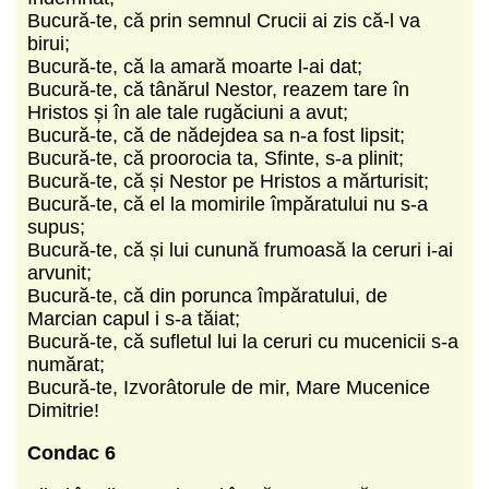
Bucură-te, că prin semnul Crucii ai zis că-l va
birui;
Bucură-te, că la amară moarte l-ai dat;
Bucură-te, că tânărul Nestor, reazem tare în
Hristos și în ale tale rugăciuni a avut;
Bucură-te, că de nădejdea sa n-a fost lipsit;
Bucură-te, că proorocia ta, Sfinte, s-a plinit;
Bucură-te, că și Nestor pe Hristos a mărturisit;
Bucură-te, că el la momirile împăratului nu s-a
supus;
Bucură-te, că și lui cunună frumoasă la ceruri i-ai
arvunit;
Bucură-te, că din porunca împăratului, de
Marcian capul i s-a tăiat;
Bucură-te, că sufletul lui la ceruri cu mucenicii s-a
numărat;
Bucură-te, Izvorâtorule de mir, Mare Mucenice
Dimitrie!
Condac 6