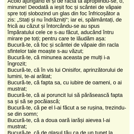
Acolo ajungând ei și de racla ta apropiindu-se, o,
minune! Deodată a ieșit foc și scântei de văpaie
spre toți slobozind un glas din foc înfricoșător a
zis: „Stați și nu îndrăzniți”; iar ei, spăimântați, de
frică au căzut și întorcându-se au spus
împăratului cele ce s-au făcut, aducând întru
mirare pe toți; pentru care te lă­udăm așa:
Bucură-te, că foc și scântei de văpaie din racla
sfintelor tale moaște s-au văzut;
Bucură-te, că minunea aceasta pe mulți i-a
îngrozit;
Bucură-te, că în vis lui Onisifor, aprinzătorului de
lumini, te-ai arătat;
Bucură-te, că fapta sa, cu iubire de oameni, o ai
mustrat;
Bucură-te, că ai poruncit lui să părăsească fapta
sa și să se pocăiască;
Bucură-te, că pe el l-ai făcut a se rușina, trezindu-
se din somn;
Bucură-te, că a doua oară iarăși aievea l-ai
mustrat;
Bucură-te, că de glasul tău ca de un tunet la