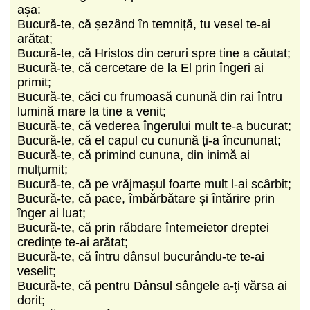
așa:
Bucură-te, că șezând în temniță, tu vesel te-ai
arătat;
Bucură-te, că Hristos din ceruri spre tine a căutat;
Bucură-te, că cercetare de la El prin îngeri ai
primit;
Bucură-te, căci cu frumoasă cunună din rai întru
lumină mare la tine a venit;
Bucură-te, că vederea îngerului mult te-a bucurat;
Bucură-te, că el capul cu cunună ți-a încununat;
Bucură-te, că primind cununa, din inimă ai
mulțumit;
Bucură-te, că pe vrăjmașul foarte mult l-ai scârbit;
Bucură-te, că pace, îmbărbătare și întărire prin
înger ai luat;
Bucură-te, că prin răbdare întemeietor dreptei
credințe te-ai arătat;
Bucură-te, că întru dânsul bucurându-te te-ai
veselit;
Bucură-te, că pentru Dânsul sângele a-ți vărsa ai
dorit;