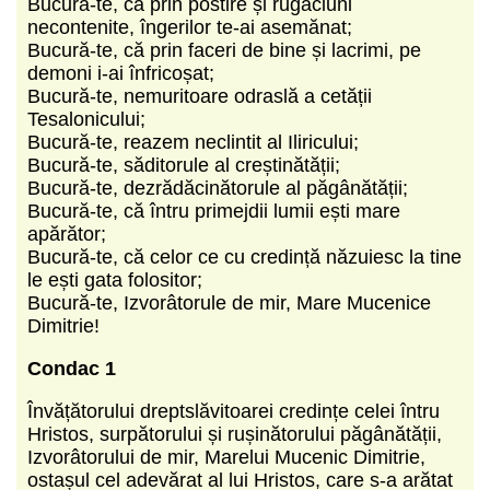
Bucură-te, că prin postire și rugăciuni
necontenite, îngerilor te-ai asemănat;
Bucură-te, că prin faceri de bine și lacrimi, pe
demoni i-ai înfricoșat;
Bucură-te, nemuritoare odraslă a cetății
Tesalonicului;
Bucură-te, reazem neclintit al Iliricului;
Bucură-te, săditorule al creștinătății;
Bucură-te, dezrădăcinătorule al păgânătății;
Bucură-te, că întru primejdii lumii ești mare
apărător;
Bucură-te, că celor ce cu credință năzuiesc la tine
le ești gata folositor;
Bucură-te, Izvorâtorule de mir, Mare Mucenice
Dimitrie!
Condac 1
Învățătorului dreptslăvitoarei credințe celei întru
Hristos, surpătorului și rușinătorului păgânătății,
Izvorâtorului de mir, Marelui Mucenic Dimitrie,
ostașul cel adevărat al lui Hristos, care s-a arătat