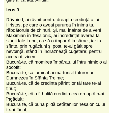
Icos 3
Râvnind, ai râvnit pentru dreapta credință a lui
Hristos, pe care o aveai pururea în inima ta,
răbdătorule de chinuri. Și, mai înainte de a veni
Maximian în Tesalonic, ai încredințat averea ta
slugii tale Lupu, ca să o împartă la săraci, iar tu,
sfinte, prin rugăciuni și post, te-ai gătit spre
nevoință, stând în îndrăzneață cugetare; pentru
aceea îți zicem:
Bucură-te, că momirea împăratului întru nimic o ai
socotit;
Bucură-te, că luminat ai mărturisit tuturor un
Dumnezeu în Sfânta Treime;
Bucură-te, că de credința părinților tăi tare te-ai
ținut;
Bucură-te, că a fi hulită credința cea dreaptă n-ai
îngăduit;
Bucură-te, că bună pildă cetățenilor Tesalonicului
te-ai făcut;