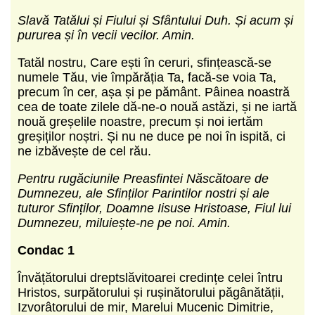
Slavă Tatălui și Fiului și Sfântului Duh. Și acum și
pururea și în vecii vecilor. Amin.
Tatăl nostru, Care ești în ceruri, sfințească-se
numele Tău, vie împărăția Ta, facă-se voia Ta,
precum în cer, așa și pe pământ. Pâinea noastră
cea de toate zilele dă-ne-o nouă astăzi, și ne iartă
nouă greșelile noastre, precum și noi iertăm
greșiților noștri. Și nu ne duce pe noi în ispită, ci
ne izbăvește de cel rău.
Pentru rugăciunile Preasfintei Născătoare de
Dumnezeu, ale Sfinților Parintilor nostri și ale
tuturor Sfinților, Doamne Iisuse Hristoase, Fiul lui
Dumnezeu, miluiește-ne pe noi. Amin.
Condac 1
Învățătorului dreptslăvitoarei credințe celei întru
Hristos, surpătorului și rușinătorului păgânătății,
Izvorâtorului de mir, Marelui Mucenic Dimitrie,