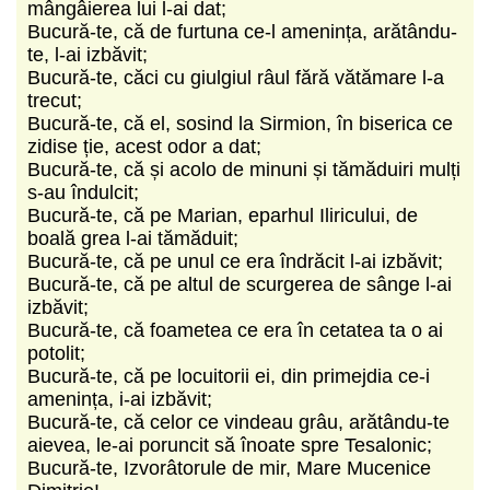
mângâierea lui l-ai dat;
Bucură-te, că de furtuna ce-l amenința, arătându-
te, l-ai izbăvit;
Bucură-te, căci cu giulgiul râul fără vătămare l-a
trecut;
Bucură-te, că el, sosind la Sirmion, în biserica ce
zidise ție, acest odor a dat;
Bucură-te, că și acolo de minuni și tămăduiri mulți
s-au îndulcit;
Bucură-te, că pe Marian, eparhul Iliricului, de
boală grea l-ai tămăduit;
Bucură-te, că pe unul ce era îndrăcit l-ai izbăvit;
Bucură-te, că pe altul de scurgerea de sânge l-ai
izbăvit;
Bucură-te, că foametea ce era în cetatea ta o ai
potolit;
Bucură-te, că pe locuitorii ei, din primejdia ce-i
amenința, i-ai izbăvit;
Bucură-te, că celor ce vindeau grâu, arătându-te
aievea, le-ai poruncit să înoate spre Tesalonic;
Bucură-te, Izvorâtorule de mir, Mare Mucenice