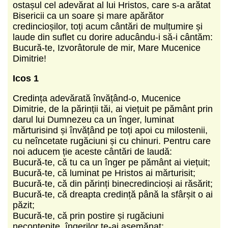
ostașul cel adevărat al lui Hristos, care s-a arătat
Bisericii ca un soare și mare apărător
credincioșilor, toți acum cântări de mulțumire și
laude din suflet cu dorire aducându-i să-i cântăm:
Bucură-te, Izvorâ­­torule de mir, Mare Mucenice
Dimitrie!
Icos 1
Credința adevărată învățând-o, Mucenice
Dimitrie, de la părinții tăi, ai viețuit pe pământ prin
darul lui Dumnezeu ca un înger, luminat
mărturisind și învățând pe toți apoi cu milostenii,
cu neîncetate rugăciuni și cu chinuri. Pentru care
noi aducem ție aceste cântări de laudă:
Bucură-te, că tu ca un înger pe pământ ai viețuit;
Bucură-te, că luminat pe Hristos ai mărturisit;
Bucură-te, că din părinți binecredincioși ai răsărit;
Bucură-te, că dreapta credință până la sfârșit o ai
păzit;
Bucură-te, că prin postire și rugăciuni
necontenite, îngerilor te-ai asemănat;