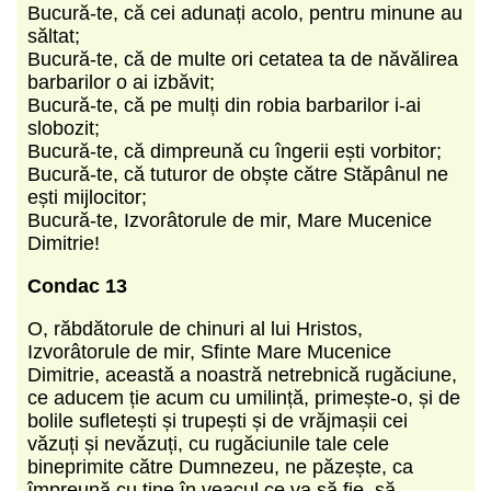
Bucură-te, că cei adunați acolo, pentru minune au
săltat;
Bucură-te, că de multe ori cetatea ta de năvălirea
barbarilor o ai izbăvit;
Bucură-te, că pe mulți din robia barbarilor i-ai
slobozit;
Bucură-te, că dimpreună cu îngerii ești vorbitor;
Bucură-te, că tuturor de obște către Stăpânul ne
ești mijlocitor;
Bucură-te, Izvorâtorule de mir, Mare Mucenice
Dimitrie!
Condac 13
O, răbdătorule de chinuri al lui Hristos,
Izvorâtorule de mir, Sfinte Mare Mucenice
Dimitrie, această a noastră netrebnică rugăciune,
ce aducem ție acum cu umilință, primește-o, și de
bolile sufletești și trupești și de vrăjmașii cei
văzuți și nevăzuți, cu rugăciunile tale cele
bineprimite către Dumnezeu, ne păzește, ca
împreună cu tine în veacul ce va să fie, să