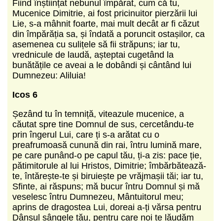
Fiind înștiințat nebunul împărat, cum că tu,
Mucenice Dimitrie, ai fost pricinuitor pierzării lui
Lie, s-a mâhnit foarte, mai mult decât ar fi căzut
din împărăția sa, și îndată a poruncit ostașilor, ca
asemenea cu sulițele să fii străpuns; iar tu,
vrednicule de laudă, așteptai cugetând la
bunătățile ce aveai a le dobândi și cântând lui
Dumnezeu: Aliluia!
Icos 6
Șezând tu în temniță, viteazule mucenice, a
căutat spre tine Domnul de sus, cercetându-te
prin îngerul Lui, care ți s-a arătat cu o
preafrumoasă cunună din rai, întru lumină mare,
pe care punând-o pe capul tău, ți-a zis: pace ție,
pătimitorule al lui Hristos, Dimitrie; îmbărbătează-
te, întărește-te și biruiește pe vrăjmașii tăi; iar tu,
Sfinte, ai răspuns; mă bucur întru Domnul și mă
veselesc întru Dumnezeu, Mântuitorul meu;
aprins de dragostea Lui, doreai a-ți vărsa pentru
Dânsul sângele tău, pentru care noi te lăudăm