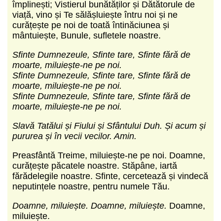
împlinești; Vistierul bunătăților și Dătătorule de
viață, vino și Te sălășluiește întru noi și ne
curățește pe noi de toată întinăciunea și
mântuiește, Bunule, sufletele noastre.
Sfinte Dumnezeule, Sfinte tare, Sfinte fără de
moarte, miluiește-ne pe noi.
Sfinte Dumnezeule, Sfinte tare, Sfinte fără de
moarte, miluiește-ne pe noi.
Sfinte Dumnezeule, Sfinte tare, Sfinte fără de
moarte, miluiește-ne pe noi.
Slavă Tatălui și Fiului și Sfântului Duh. Și acum și
pururea și în vecii vecilor. Amin.
Preasfântă Treime, miluiește-ne pe noi. Doamne,
curățește păcatele noastre. Stăpâne, iartă
fărădelegile noastre. Sfinte, cercetează și vindecă
neputințele noastre, pentru numele Tău.
Doamne, miluiește. Doamne, miluiește.
Doamne,
miluiește.