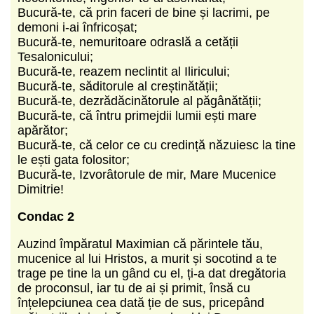
Bucură-te, că prin faceri de bine și lacrimi, pe
demoni i-ai înfricoșat;
Bucură-te, nemuritoare odraslă a cetății
Tesalonicului;
Bucură-te, reazem neclintit al Iliricului;
Bucură-te, săditorule al creștinătății;
Bucură-te, dezrădăcinătorule al păgânătății;
Bucură-te, că întru primejdii lumii ești mare
apărător;
Bucură-te, că celor ce cu credință năzuiesc la tine
le ești gata folositor;
Bucură-te, Izvorâtorule de mir, Mare Mucenice
Dimitrie!
Condac 2
Auzind împăratul Maximian că părintele tău,
mucenice al lui Hristos, a murit și socotind a te
trage pe tine la un gând cu el, ți-a dat dregătoria
de proconsul, iar tu de ai și primit, însă cu
înțelepciunea cea dată ție de sus, pricepând