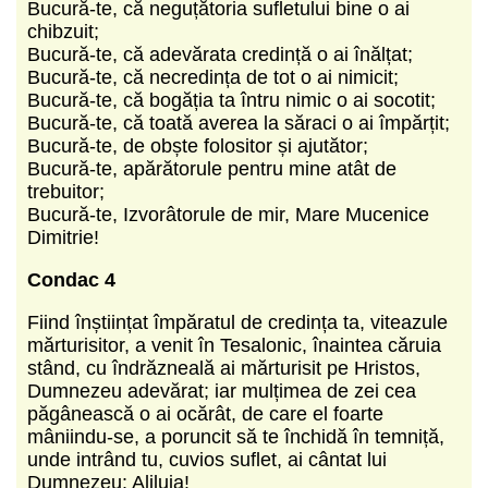
Bucură-te, că neguțătoria sufletului bine o ai
chibzuit;
Bucură-te, că adevărata credință o ai înălțat;
Bucură-te, că necredința de tot o ai nimicit;
Bucură-te, că bogăția ta întru nimic o ai socotit;
Bucură-te, că toată averea la săraci o ai împărțit;
Bucură-te, de obște folositor și ajutător;
Bucură-te, apărătorule pentru mine atât de
trebuitor;
Bucură-te, Izvorâtorule de mir, Mare Mucenice
Dimitrie!
Condac 4
Fiind înștiințat împăratul de credința ta, viteazule
mărturisitor, a venit în Tesalonic, înaintea căruia
stând, cu îndrăzneală ai mărturisit pe Hristos,
Dumnezeu adevărat; iar mulțimea de zei cea
păgânească o ai ocărât, de care el foarte
mâniindu-se, a poruncit să te închidă în temniță,
unde intrând tu, cuvios suflet, ai cântat lui
Dumnezeu: Aliluia!