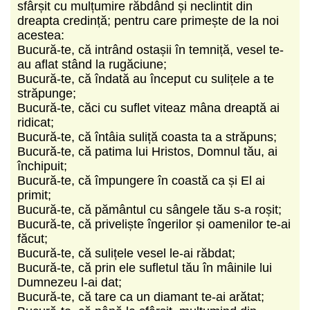
sfârșit cu mulțumire răbdând și neclintit din
dreapta credință; pentru care primește de la noi
acestea:
Bucură-te, că intrând ostașii în temniță, vesel te-
au aflat stând la rugăciune;
Bucură-te, că îndată au început cu sulițele a te
străpunge;
Bucură-te, căci cu suflet viteaz mâna dreaptă ai
ridicat;
Bucură-te, că întâia suliță coasta ta a străpuns;
Bucură-te, că patima lui Hristos, Domnul tău, ai
închipuit;
Bucură-te, că împungere în coastă ca și El ai
primit;
Bucură-te, că pământul cu sângele tău s-a roșit;
Bucură-te, că priveliște îngerilor și oamenilor te-ai
făcut;
Bucură-te, că sulițele vesel le-ai răbdat;
Bucură-te, că prin ele sufletul tău în mâinile lui
Dumnezeu l-ai dat;
Bucură-te, că tare ca un diamant te-ai arătat;