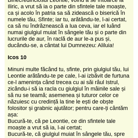
Iliric, a vrut să ia o parte din sfintele tale moaște,
ca și acolo în patria sa să zidească o biserică în
numele tău, Sfinte; iar tu, arătându-te, l-ai certat,
ca să nu îndrăznească a lua ceva, iar el luând
numai giulgiul muiat în sângele tău și o parte din
lucrurile de aur, în raclă de aur le-a pus și,
ducându-se, a cântat lui Dumnezeu: Aliluia!
Icos 10
Minuni multe făcând tu, sfinte, prin giulgiul tău, lui
Leontie arătându-te pe cale, l-ai izbăvit de furtuna
ce-l amenința când trecea cu ai săi râul Istrul,
zicându-i să ia racla cu giulgiul în mâinile sale și
să nu se teamă; asemenea și tuturor celor ce
năzuiesc cu credință la tine le ești de obște
folositor și grabnic ajutător; pentru care-ți cântăm
așa:
Bucură-te, că pe Leontie, ce din sfintele tale
moaște a vrut să ia, l-ai certat;
Bucură-te, că giulgiul muiat în sângele tău, spre