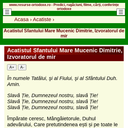
www.resurse-ortodoxe.ro - Predici, rugăciuni, filme, cărți, conferințe
ortodoxe
Acasa
›
Acatiste
›
Acatistul Sfantului Mare Mucenic Dimitrie, Izvoratorul de
mir
Acatistul Sfantului Mare Mucenic Dimitrie,
Izvoratorul de mir
A+
A-
În numele Tatălui, şi al Fiului, şi al Sfântului Duh.
Amin.
Slavă Ție, Dumnezeul nostru, slavă Ție!
Slavă Ție, Dumnezeul nostru, slavă Ție!
Slavă Ție, Dumnezeul nostru, slavă Ție!
Împărate ceresc, Mângâietorule, Duhul
adevărului, Care pretutindenea ești și pe toate le