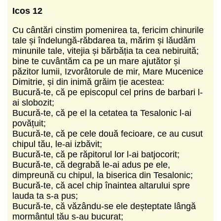
Icos 12
Cu cântări cinstim pomenirea ta, fericim chinurile
tale și îndelungă-răbdarea ta, mărim și lăudăm
minunile tale, vitejia și bărbăția ta cea nebiruită;
bine te cuvântăm ca pe un mare ajutător și
păzitor lumii, Izvorâtorule de mir, Mare Muce­nice
Dimitrie, și din inimă grăim ție acestea:
Bucură-te, că pe episcopul cel prins de barbari l-
ai slobozit;
Bucură-te, că pe el la cetatea ta Tesalonic l-ai
povățuit;
Bucură-te, că pe cele două fecioare, ce au cusut
chipul tău, le-ai izbăvit;
Bucură-te, că pe răpitorul lor l-ai batjocorit;
Bucură-te, că degrabă le-ai adus pe ele,
dimpreună cu chipul, la biserica din Tesalonic;
Bucură-te, că acel chip înaintea altarului spre
lauda ta s-a pus;
Bucură-te, că văzându-se ele deșteptate lângă
mormântul tău s-au bucurat;