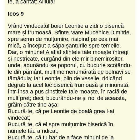
te, a cântat: Aliluia!
Icos 9
Vrând vindecatul boier Leontie a zidi o biserică
mare și frumoasă, Sfinte Mare Mucenice Dimitrie,
spre semn de mulțumire, risipind pe cea mai
mică, a început a săpa șanțurile spre temelie.
Dar, o minune! A aflat sfintele tale moaște întregi
și nestricate, curgând din ele mir binemirositor,
unde, adunându-se poporul, cu bucurie scoțându-
le din pământ, mulțime nenumărată de bolnavi se
tămăduia; iar Leontie, plin de veselie, ridicând
degrab la acel loc biserică frumoasă și minunată,
într-însa a pus cinstitele tale moaște, în raclă de
mult preț; deci, bucurându-ne și noi de aceasta,
grăim către tine așa:
Bucură-te, că pe Leontie de boală grea l-ai
vindecat;
Bucură-te, că el spre mulțumire biserică în
numele tău a ridicat;
Bucură-te, că tu har de a face minuni de la