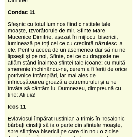
Dimitrie!
Condac 11
Sfeșnic cu totul luminos fiind cinstitele tale
moaște, Izvorâtorule de mir, Sfinte Mare
Mucenice Dimitrie, așezat în mijlocul bisericii,
luminează pe toți cei ce cu credință năzuiesc la
ele. Pentru aceea de un asemenea dar să nu ne
lipsești și pe noi, Sfinte, cei ce cu dragoste ne
aflăm stând înaintea sfintei tale icoane; cu multă
smerenie închinându-ne, cerem a fi feriți de orice
potrivnice întâmplări, iar mai ales de
înfricoșătoarea groază a cutremurului și a ne
învăța să cântăm lui Dumnezeu, dimpreună cu
tine: Aliluia!
Icos 11
Evlaviosul împărat Iustinian a trimis în Tesalonic
bărbați cinstiți să ia o parte din sfintele moaște,
spre sfințirea bisericii pe care din nou o zidise.