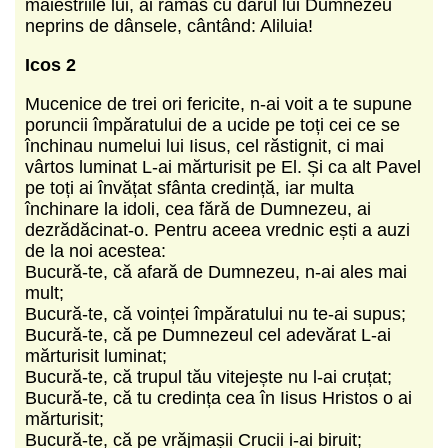
măiestriile lui, ai rămas cu darul lui Dumnezeu
neprins de dânsele, cântând: Aliluia!
Icos 2
Mucenice de trei ori fericite, n-ai voit a te supune
poruncii împăratului de a ucide pe toți cei ce se
închinau numelui lui Iisus, cel răstignit, ci mai
vârtos luminat L-ai mărturisit pe El. Și ca alt Pavel
pe toți ai învățat sfânta credință, iar multa
închinare la idoli, cea fără de Dumnezeu, ai
dezrădăcinat-o. Pentru aceea vrednic ești a auzi
de la noi acestea:
Bucură-te, că afară de Dumnezeu, n-ai ales mai
mult;
Bucură-te, că voinței împăratului nu te-ai supus;
Bucură-te, că pe Dumnezeul cel adevărat L-ai
mărturisit luminat;
Bucură-te, că trupul tău vitejește nu l-ai cruțat;
Bucură-te, că tu credința cea în Iisus Hristos o ai
mărturisit;
Bucură-te, că pe vrăjmașii Crucii i-ai biruit;