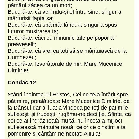
pământ zăcea ca un mort;
Bucură-te, că venindu-și el întru sine, singur a
mărturisit fapta sa;
Bucură-te, că spăimântându-l, singur a spus
tuturor mustrarea ta;
Bucură-te, căci cu minunile tale pe popor ai
preaveselit;
Bucură-te, că vrei ca toți să se mântuiască de la
Dumnezeu;
Bucură-te, Izvorâtorule de mir, Mare Mucenice
Dimitrie!
Condac 12
Stând înaintea lui Hristos, Cel ce te-a întărit spre
pătimire, prealăudate Mare Mucenice Dimitrie, de
la Dânsul dar ai luat a vindeca pe toți de patimile
sufletești și trupești; rugămu-ne deci ție, Sfinte, ca
cel ce ai îndrăzneală multă, nu înceta a mijloci
sufletească mântuire nouă, celor ce cinstim a ta
pomenire și cântăm neîncetat: Aliluia!