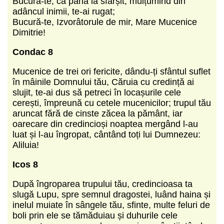
Bucură-te, că până la sfârșit, mulțumind din
adâncul inimii, te-ai rugat;
Bucură-te, Izvorâtorule de mir, Mare Mucenice
Dimitrie!
Condac 8
Mucenice de trei ori fericite, dându-ți sfântul suflet
în mâinile Domnului tău, Căruia cu credință ai
slujit, te-ai dus să petreci în locașurile cele
cerești, împreună cu cetele mucenicilor; trupul tău
aruncat fără de cinste zăcea la pământ, iar
oarecare din credincioși noaptea mergând l-au
luat și l-au îngropat, cântând toți lui Dumnezeu:
Aliluia!
Icos 8
După îngroparea trupului tău, credincioasa ta
slugă Lupu, spre semnul dragostei, luând haina și
inelul muiate în sân­gele tău, sfinte, multe feluri de
boli prin ele se tămăduiau și duhurile cele