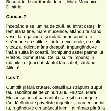
Bucură-te, Izvorâtorule de mir, Mare Mucenice
Dimitrie!
Condac 7
Începând a se lumina de ziuă, au intrat ostașii în
temniță la tine, mare mucenice, aflându-te stând
vesel la rugă­ciune, și îndată au început a te
străpunge cu sulițele; iar tu, nevoitorule, cu suflet
viteaz ai ridicat mâna dreaptă, împungându-te
întâia suliță în coastă, închipuind astfel patima lui
Hristos, Domnul tău, Cel cu sulița împuns; în
mâini­le Lui ți-ai dat sfântul tău suflet, cântând:
Aliluia!
Icos 7
Cumplit și fără cruțare, ostașii au străpuns trupul
tău, răbdătorule de chinuri al lui Hristos, Mare
Mucenice, încât pământul s-a roșit cu sângele
tău, făcându-te priveliște îngerilor și oamenilor; iar
tu, rugându-te din adâncul inimii, ai rămas până la