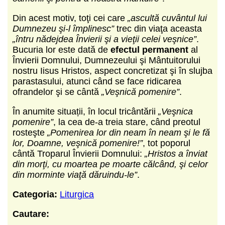
Din acest motiv, toţi cei care
„ascultă cuvântul lui
Dumnezeu şi-l împlinesc”
trec din viaţa aceasta
„întru nădejdea Învierii şi a vieţii celei veşnice”
.
Bucuria lor este dată de
efectul permanent
al
Învierii Domnului, Dumnezeului şi Mântuitorului
nostru Iisus Hristos, aspect concretizat şi în slujba
parastasului, atunci când se face ridicarea
ofrandelor şi se cântă
„Veşnică pomenire”
.
În anumite situații, în locul tricântării
„Veşnica
pomenire”
, la cea de-a treia stare, când preotul
rosteşte
„Pomenirea lor din neam în neam şi le fă
lor, Doamne, veşnică pomenire!”
, tot poporul
cântă Troparul Învierii Domnului:
„Hristos a înviat
din morţi, cu moartea pe moarte călcând, şi celor
din morminte viaţă dăruindu-le”
.
Categoria:
Liturgica
Cautare: