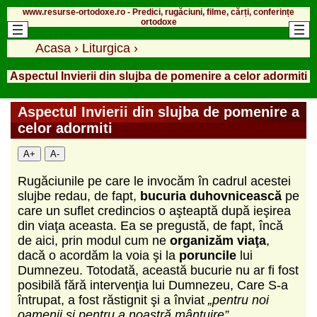
www.resurse-ortodoxe.ro - Predici, rugăciuni, filme, cărți, conferințe
ortodoxe
Acasa
›
Liturgica
›
Aspectul Invierii din slujba de pomenire a celor adormiti
Aspectul Invierii din slujba de pomenire a
celor adormiti
A+
A-
Rugăciunile pe care le invocăm în cadrul acestei
slujbe redau, de fapt,
bucuria duhovnicească
pe
care un suflet credincios o aşteaptă după ieşirea
din viaţa aceasta. Ea se pregustă, de fapt, încă
de aici, prin modul cum ne
organizăm viaţa
,
dacă o acordăm la voia şi la
poruncile
lui
Dumnezeu. Totodată, această bucurie nu ar fi fost
posibilă fără intervenţia lui Dumnezeu, Care S-a
întrupat, a fost răstignit şi a înviat
„pentru noi
oamenii şi pentru a noastră mântuire”
.