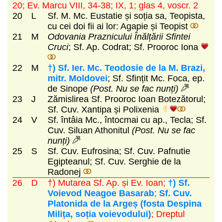
20; Ev. Marcu VIII, 34-38; IX, 1; glas 4, voscr. 2
20
L
Sf. M. Mc. Eustatie și soția sa, Teopista,
cu cei doi fii ai lor: Agapie și Teopist
21
M
Odovania Praznicului Înălțării Sfintei
Cruci
; Sf. Ap. Codrat; Sf. Prooroc Iona
22
M
†) Sf. Ier. Mc. Teodosie de la M. Brazi,
mitr. Moldovei
; Sf. Sfințit Mc. Foca, ep.
de Sinope
(Post. Nu se fac nunți)
23
J
Zămislirea Sf. Prooroc Ioan Botezătorul;
Sf. Cuv. Xantipa și Polixenia
24
V
Sf. întâia Mc., întocmai cu ap., Tecla; Sf.
Cuv. Siluan Athonitul
(Post. Nu se fac
nunți)
25
S
Sf. Cuv. Eufrosina; Sf. Cuv. Pafnutie
Egipteanul; Sf. Cuv. Serghie de la
Radonej
26
D
†) Mutarea Sf. Ap. și Ev. Ioan;
†) Sf.
Voievod Neagoe Basarab
;
Sf. Cuv.
Platonida de la Argeș (fosta Despina
Milița, soția voievodului)
; Dreptul