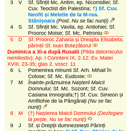
3
V
Sf. Sfințit Mc. Antim, ep. Nicomidiei; Sf.
Cuv. Teoctist din Palestina;
†) Sf. Cuv.
Neofit și Meletie de la M-rea.
Stânișoara
(Post. Nu se fac nunți)
4
S
Sf. Sfințit Mc. Vavila, ep. Antiohiei; Sf.
Prooroc Moise; Sf. Mc. Petroniu
5
D
Sf. Prooroc Zaharia și Dreapta Elisabeta,
părinții Sf. Ioan Botezătorul
Duminica a XI-a după Rusalii
(Pilda datornicului
nemilostiv)
; Ap. I Corinteni IX, 2-12; Ev. Matei
XVIII, 23-35; glas 2, voscr. 11
6
L
Pomenirea minunii Sf. Arh. Mihail în
Colose; Sf. Mc. Eudoxie;
7
M
Înainte-prăznuirea Nașterii Maicii
Domnului
; Sf. Mc. Sozont; Sf. Cuv.
Casiana Imnografa;†) Sf. Cuv. Simeon și
Amfilohie de la Pângărați
(Nu se fac
nunți)
8
M
(†) Nașterea Maicii Domnului
(Dezlegare
la pește. Nu se fac nunți)
9
J
Sf. și Drepții dumnezeiești Părinți