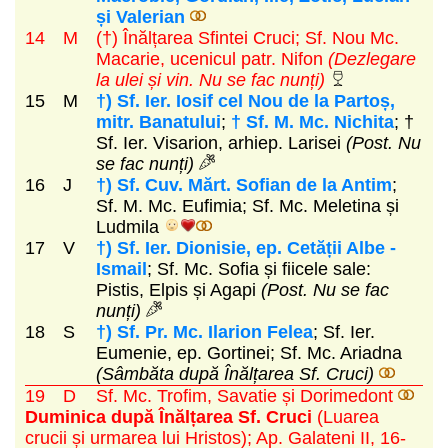
și Valerian
14
M
(†) Înălțarea Sfintei Cruci; Sf. Nou Mc.
Macarie, ucenicul patr. Nifon
(Dezlegare
la ulei și vin. Nu se fac nunți)
15
M
†) Sf. Ier. Iosif cel Nou de la Partoș,
mitr. Banatului
;
† Sf. M. Mc. Nichita
; †
Sf. Ier. Visarion, arhiep. Larisei
(Post. Nu
se fac nunți)
16
J
†) Sf. Cuv. Mărt. Sofian de la Antim
;
Sf. M. Mc. Eufimia; Sf. Mc. Meletina și
Ludmila
17
V
†) Sf. Ier. Dionisie, ep. Cetății Albe -
Ismail
; Sf. Mc. Sofia și fiicele sale:
Pistis, Elpis și Agapi
(Post. Nu se fac
nunți)
18
S
†) Sf. Pr. Mc. Ilarion Felea
; Sf. Ier.
Eumenie, ep. Gortinei; Sf. Mc. Ariadna
(Sâmbăta după Înălțarea Sf. Cruci)
19
D
Sf. Mc. Trofim, Savatie și Dorimedont
Duminica după Înălțarea Sf. Cruci
(Luarea
crucii și urmarea lui Hristos)
; Ap. Galateni II, 16-