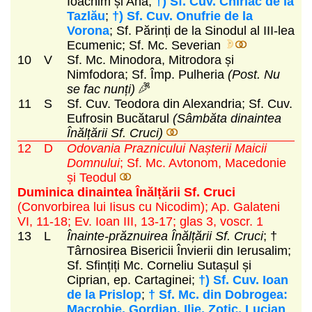
Ioachim și Ana;
†) Sf. Cuv. Chiriac de la
Tazlău
;
†) Sf. Cuv. Onufrie de la
Vorona
; Sf. Părinți de la Sinodul al III-lea
Ecumenic; Sf. Mc. Severian
10
V
Sf. Mc. Minodora, Mitrodora și
Nimfodora; Sf. Împ. Pulheria
(Post. Nu
se fac nunți)
11
S
Sf. Cuv. Teodora din Alexandria; Sf. Cuv.
Eufrosin Bucătarul
(Sâmbăta dinaintea
Înălțării Sf. Cruci)
12
D
Odovania Praznicului Nașterii Maicii
Domnului
; Sf. Mc. Avtonom, Macedonie
și Teodul
Duminica dinaintea Înălțării Sf. Cruci
(Convorbirea lui Iisus cu Nicodim)
; Ap. Galateni
VI, 11-18; Ev. Ioan III, 13-17; glas 3, voscr. 1
13
L
Înainte-prăznuirea Înălțării Sf. Cruci
; †
Târnosirea Bisericii Învierii din Ierusalim;
Sf. Sfințiți Mc. Corneliu Sutașul și
Ciprian, ep. Cartaginei;
†) Sf. Cuv. Ioan
de la Prislop
;
† Sf. Mc. din Dobrogea:
Macrobie, Gordian, Ilie, Zotic, Lucian