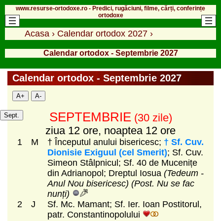
www.resurse-ortodoxe.ro - Predici, rugăciuni, filme, cărți, conferințe
ortodoxe
Acasa
›
Calendar ortodox 2027
›
Calendar ortodox - Septembrie 2027
Calendar ortodox - Septembrie 2027
A+
A-
SEPTEMBRIE
Sept.
(30 zile)
ziua 12 ore, noaptea 12 ore
1
M
† Începutul anului bisericesc;
† Sf. Cuv.
Dionisie Exiguul (cel Smerit)
; Sf. Cuv.
Simeon Stâlpnicul; Sf. 40 de Mucenițe
din Adrianopol; Dreptul Iosua
(Tedeum -
Anul Nou bisericesc)
(Post. Nu se fac
nunți)
2
J
Sf. Mc. Mamant; Sf. Ier. Ioan Postitorul,
patr. Constantinopolului