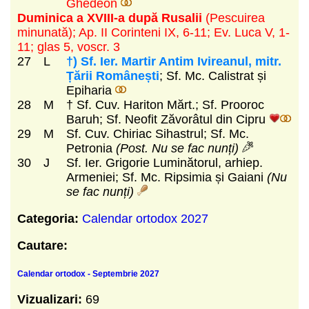
Ghedeon
Duminica a XVIII-a după Rusalii
(Pescuirea
minunată)
; Ap. II Corinteni IX, 6-11; Ev. Luca V, 1-
11; glas 5, voscr. 3
27
L
†) Sf. Ier. Martir Antim Ivireanul, mitr.
Țării Românești
; Sf. Mc. Calistrat și
Epiharia
28
M
† Sf. Cuv. Hariton Mărt.; Sf. Prooroc
Baruh; Sf. Neofit Zăvorâtul din Cipru
29
M
Sf. Cuv. Chiriac Sihastrul; Sf. Mc.
Petronia
(Post. Nu se fac nunți)
30
J
Sf. Ier. Grigorie Luminătorul, arhiep.
Armeniei; Sf. Mc. Ripsimia și Gaiani
(Nu
se fac nunți)
Categoria:
Calendar ortodox 2027
Cautare:
Calendar ortodox - Septembrie 2027
Vizualizari:
69