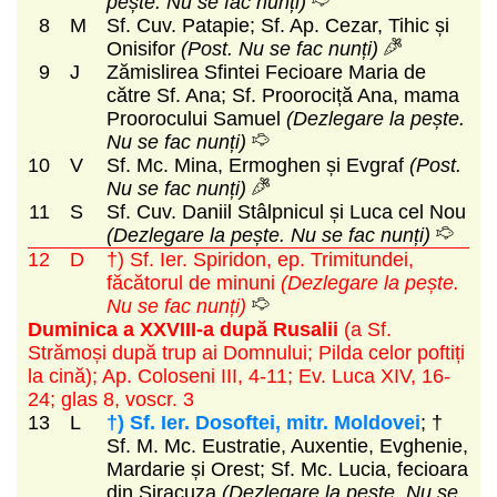
pește. Nu se fac nunți)
8
M
Sf. Cuv. Patapie; Sf. Ap. Cezar, Tihic și
Onisifor
(Post. Nu se fac nunți)
9
J
Zămislirea Sfintei Fecioare Maria de
către Sf. Ana; Sf. Proorociță Ana, mama
Proorocului Samuel
(Dezlegare la pește.
Nu se fac nunți)
10
V
Sf. Mc. Mina, Ermoghen și Evgraf
(Post.
Nu se fac nunți)
11
S
Sf. Cuv. Daniil Stâlpnicul și Luca cel Nou
(Dezlegare la pește. Nu se fac nunți)
12
D
†) Sf. Ier. Spiridon, ep. Trimitundei,
făcătorul de minuni
(Dezlegare la pește.
Nu se fac nunți)
Duminica a XXVIII-a după Rusalii
(a Sf.
Strămoși după trup ai Domnului; Pilda celor poftiți
la cină)
; Ap. Coloseni III, 4-11; Ev. Luca XIV, 16-
24; glas 8, voscr. 3
13
L
†) Sf. Ier. Dosoftei, mitr. Moldovei
; †
Sf. M. Mc. Eustratie, Auxentie, Evghenie,
Mardarie și Orest; Sf. Mc. Lucia, fecioara
din Siracuza
(Dezlegare la pește. Nu se