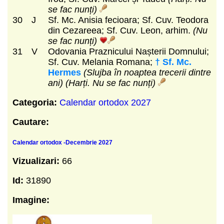
se fac nunți)
30
J
Sf. Mc. Anisia fecioara; Sf. Cuv. Teodora
din Cezareea; Sf. Cuv. Leon, arhim.
(Nu
se fac nunți)
31
V
Odovania Praznicului Nașterii Domnului;
Sf. Cuv. Melania Romana;
† Sf. Mc.
Hermes
(Slujba în noaptea trecerii dintre
ani)
(Harți. Nu se fac nunți)
Categoria:
Calendar ortodox 2027
Cautare:
Calendar ortodox -Decembrie 2027
Vizualizari:
66
Id:
31890
Imagine: