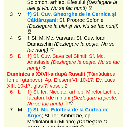
Solomon, arhiep. Efesului
(Dezlegare la
ulei și vin. Nu se fac nunți)
3
V
†) Sf. Cuv. Gheorghe de la Cernica și
Căldărușani
; Sf. Prooroc Sofonie
(Dezlegare la ulei și vin. Nu se fac nunți)
4
S
† Sf. M. Mc. Varvara; Sf. Cuv. Ioan
Damaschin
(Dezlegare la pește. Nu se
fac nunți)
5
D
†) Sf. Cuv. Sava cel Sfințit; Sf. Mc.
Anastasie
(Dezlegare la pește. Nu se fac
nunți)
Duminica a XXVII-a după Rusalii
(Tămăduirea
femeii gârbove)
; Ap. Efeseni VI, 10-17; Ev. Luca
XIII, 10-17; glas 7, voscr. 2
6
L
†) Sf. Ier. Nicolae, arhiep. Mirelor Lichiei,
făcătorul de minuni
(Dezlegare la pește.
Nu se fac nunți)
7
M
†) Sf. Mc. Filofteia de la Curtea de
Argeș
; Sf. Ier. Ambrozie, ep.
Mediolanului (Milano)
(Dezlegare la