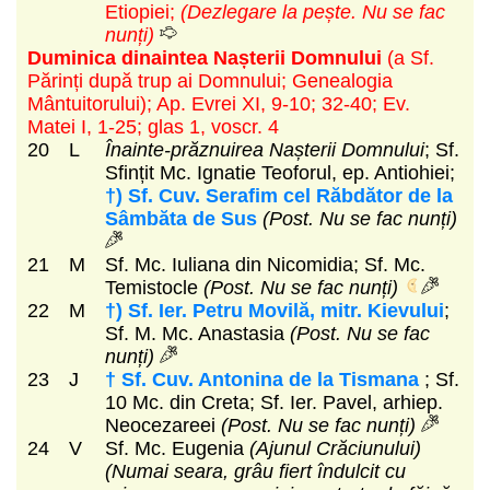
Etiopiei;
(Dezlegare la pește. Nu se fac
nunți)
Duminica dinaintea Nașterii Domnului
(a Sf.
Părinți după trup ai Domnului; Genealogia
Mântuitorului)
; Ap. Evrei XI, 9-10; 32-40; Ev.
Matei I, 1-25; glas 1, voscr. 4
20
L
Înainte-prăznuirea Nașterii Domnului
; Sf.
Sfințit Mc. Ignatie Teoforul, ep. Antiohiei;
†) Sf. Cuv. Serafim cel Răbdător de la
Sâmbăta de Sus
(Post. Nu se fac nunți)
21
M
Sf. Mc. Iuliana din Nicomidia; Sf. Mc.
Temistocle
(Post. Nu se fac nunți)
22
M
†) Sf. Ier. Petru Movilă, mitr. Kievului
;
Sf. M. Mc. Anastasia
(Post. Nu se fac
nunți)
23
J
† Sf. Cuv. Antonina de la Tismana
; Sf.
10 Mc. din Creta; Sf. Ier. Pavel, arhiep.
Neocezareei
(Post. Nu se fac nunți)
24
V
Sf. Mc. Eugenia
(Ajunul Crăciunului)
(Numai seara, grâu fiert îndulcit cu