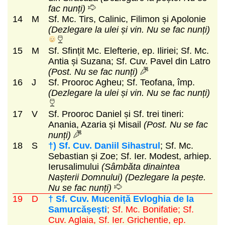
fac nunți)
14
M
Sf. Mc. Tirs, Calinic, Filimon și Apolonie
(Dezlegare la ulei și vin. Nu se fac nunți)
15
M
Sf. Sfințit Mc. Elefterie, ep. Iliriei; Sf. Mc.
Antia și Suzana; Sf. Cuv. Pavel din Latro
(Post. Nu se fac nunți)
16
J
Sf. Prooroc Agheu; Sf. Teofana, împ.
(Dezlegare la ulei și vin. Nu se fac nunți)
17
V
Sf. Prooroc Daniel și Sf. trei tineri:
Anania, Azaria și Misail
(Post. Nu se fac
nunți)
18
S
†) Sf. Cuv. Daniil Sihastrul
; Sf. Mc.
Sebastian și Zoe; Sf. Ier. Modest, arhiep.
Ierusalimului
(Sâmbăta dinaintea
Nașterii Domnului)
(Dezlegare la pește.
Nu se fac nunți)
19
D
† Sf. Cuv. Muceniță Evloghia de la
Samurcășești
; Sf. Mc. Bonifatie; Sf.
Cuv. Aglaia, Sf. Ier. Grichentie, ep.