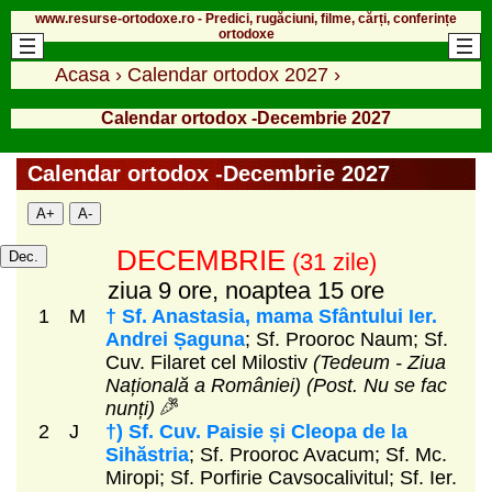
www.resurse-ortodoxe.ro - Predici, rugăciuni, filme, cărți, conferințe
ortodoxe
Acasa
›
Calendar ortodox 2027
›
Calendar ortodox -Decembrie 2027
Calendar ortodox -Decembrie 2027
A+
A-
DECEMBRIE
Dec.
(31 zile)
ziua 9 ore, noaptea 15 ore
1
M
† Sf. Anastasia, mama Sfântului Ier.
Andrei Șaguna
; Sf. Prooroc Naum; Sf.
Cuv. Filaret cel Milostiv
(Tedeum - Ziua
Națională a României)
(Post. Nu se fac
nunți)
2
J
†) Sf. Cuv. Paisie și Cleopa de la
Sihăstria
; Sf. Prooroc Avacum; Sf. Mc.
Miropi; Sf. Porfirie Cavsocalivitul; Sf. Ier.