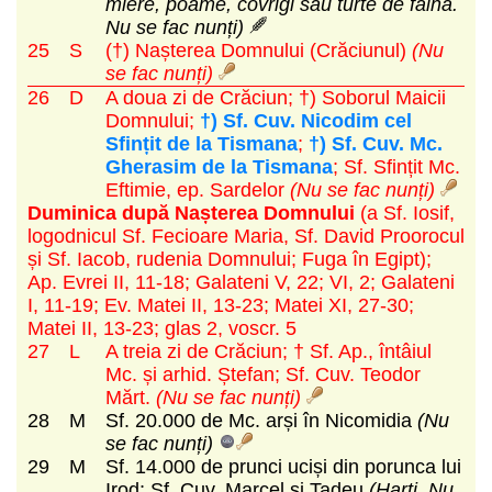
miere, poame, covrigi sau turte de făină.
Nu se fac nunți)
25
S
(†) Nașterea Domnului (Crăciunul)
(Nu
se fac nunți)
26
D
A doua zi de Crăciun; †) Soborul Maicii
Domnului;
†) Sf. Cuv. Nicodim cel
Sfințit de la Tismana
;
†) Sf. Cuv. Mc.
Gherasim de la Tismana
; Sf. Sfințit Mc.
Eftimie, ep. Sardelor
(Nu se fac nunți)
Duminica după Nașterea Domnului
(a Sf. Iosif,
logodnicul Sf. Fecioare Maria, Sf. David Proorocul
și Sf. Iacob, rudenia Domnului; Fuga în Egipt)
;
Ap. Evrei II, 11-18; Galateni V, 22; VI, 2; Galateni
I, 11-19; Ev. Matei II, 13-23; Matei XI, 27-30;
Matei II, 13-23; glas 2, voscr. 5
27
L
A treia zi de Crăciun; † Sf. Ap., întâiul
Mc. și arhid. Ștefan; Sf. Cuv. Teodor
Mărt.
(Nu se fac nunți)
28
M
Sf. 20.000 de Mc. arși în Nicomidia
(Nu
se fac nunți)
29
M
Sf. 14.000 de prunci uciși din porunca lui
Irod; Sf. Cuv. Marcel și Tadeu
(Harți. Nu