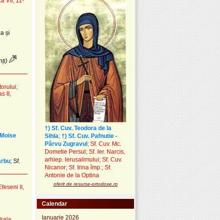
a VII, 11-
a și
ți)
orului;
as 8,
†) Sf. Cuv. Teodora de la
i Moise
Sihla
;
†) Sf. Cuv. Pafnutie -
Pârvu Zugravul
; Sf. Cuv. Mc.
Dometie Persul; Sf. Ier. Narcis,
arhiep. Ierusalimului; Sf. Cuv.
ârbu
; Sf.
Nicanor; Sf. Irina împ.; Sf.
Antonie de la Optina
oferit de resurse-ortodoxe.ro
Efeseni II,
Calendar
Ianuarie 2026
drala