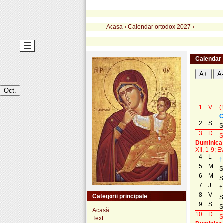
Acasa
›
Calendar ortodox 2027
›
Calendar 
A+
A
Oct.
1
V
(
C
2
S
S
3
D
S
Duminica 
XII, 1-9; E
4
L
†
5
M
S
6
M
S
7
J
†
8
V
Categorii principale
S
9
S
S
Acasă
10
D
S
Text