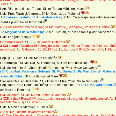
a XX-a după Rusalii
(Învierea fiului văduvei din Nain)
; Ap. Galateni I, 11-19; Ev. Luc
 voscr. 5
f. Ap. Filip, unul din cei 7 diac.; Sf. Ier. Teofan Mărt., ep. Niceei
f. Mc. Prov, Tarah și Andronic; Sf. Ier. Cosma, ep. Maiumei
 Aducerea moaștelor Sf. Ap. Andrei la Iași
; Sf. Mc. Carp, Papil, Agatodor, Agatonic
lorentie
(Post. Nu se fac nunți)
) Sf. Cuv. Parascheva de la Iași; Sf. Mc. Nazarie, Ghervasie, Protasie și Chelsie
 Sf. Magdalena de la Mălainița
; Sf. Mc. Luchian, pr. din Antiohia
(Post. Nu se fac nun
f. Mc. Longhin Sutașul
f. Prooroc Oseea; Sf. Cuv. Mc. Andrei Criteanul
a XXI-a după Rusalii
(a Sf. Părinţi de la Sinodul al VII-lea Ecumenic; Pilda semănăt
 lui Iisus)
; Ap. Galateni II, 16-20; Tit III, 8-15; Ev. Luca VIII, 5-15; Ioan XVII, 1-13; gl
f. Ap. și Ev. Luca; Sf. Mc. Marin cel Bătrân
f. Prooroc Ioil; Sf. Mc. Uar; Sf. Cleopatra; Sf. Cuv. Ioan de la Rila;
f. M. Mc. Artemie; Sf. Gherasim din Chefalonia
(Post. Nu se fac nunți)
) Sf. Cuv. Mărt. Visarion și Sofronie
;
Sf. Mc. Oprea
;
Sf. Pr. Mărt. Ioan din Galeș ș
ăcinic din Sibiel
; Sf. Cuv. Ilarion cel Mare
f. Ier. Averchie, ep. Ierapolei; Sf. 7 tineri din Efes;
(Post. Nu se fac nunți)
f. Ap. Iacob, ruda Domnului, întâiul ep. al Ierusalimului;
†) Sf. Pr. Mc. Constantin S
uv. Macarie Romanul
f. M. Mc. Areta; Sf. Mc. Marcu, Sotirih și Valentin
a XXIII-a după Rusalii
(Vindecarea demonizatului din ținutul Gherghesenilor)
; Ap. 
uca VIII, 26-39; glas 1, voscr. 7
f. Mc. Marcian și Martirie; Sf. Tavita
) Sf. M. Mc. Dimitrie, Izvorâtorul de mir
) Sf. Cuv. Dimitrie cel Nou, Ocrotitorul Bucureștilor, ale cărui moaște se află în Cate