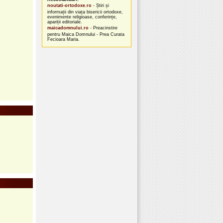
noutati-ortodoxe.ro
- Știri și
informații din viața bisericii ortodoxe,
evenimente religioase, conferințe,
apariții editoriale.
maicadomnului.ro
- Preacinstire
pentru Maica Domnului - Prea Curata
Fecioara Maria.