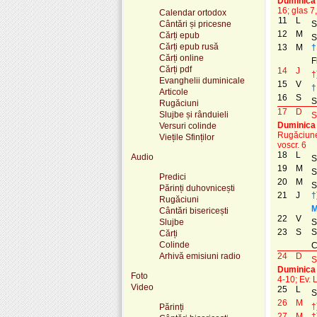
Duminica 
16; glas 7,
Calendar ortodox
11
L
Cântări și pricesne
S
12
M
Cărți epub
S
Cărți epub rusă
13
M
†
Cărți online
F
Cărți pdf
14
J
†
Evanghelii duminicale
15
V
†
Articole
16
S
S
Rugăciuni
17
D
Slujbe și rânduieli
S
Duminica 
Versuri colinde
Rugăciunea
Viețile Sfinților
voscr. 6
18
L
Audio
S
19
M
S
Predici
20
M
S
Părinți duhovnicești
21
J
†
Rugăciuni
M
Cântări bisericești
22
V
Slujbe
S
23
S
S
Cărți
Colinde
C
Arhivă emisiuni radio
24
D
S
Duminica 
Foto
4-10; Ev. L
Video
25
L
S
26
M
†
Părinți
27
M
†