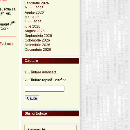
Februarie 2026
Martie 2026
ie, soția sa
Aprilie 2026
lian, ep.
Mai 2026
Iunie 2026
nunți)
Iulie 2026
ilor -
August 2026
Septembrie 2026
Octombrie 2026
 Ev. Luca
Noiembrie 2026
Decembrie 2026
Căutare
1.
Căutare avansată
2. Căutare rapidă - cuvânt:
Știri ortodoxe
Recomandări: