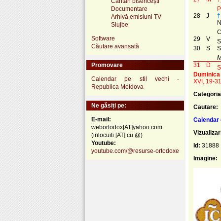
Cântări bisericești
Documentare
P
28
J
†
Arhivă emisiuni TV
N
Slujbe
C
Software
29
V
S
Căutare avansată
30
S
S
M
Promovare
31
D
S
Duminica 
Calendar pe stil vechi -
XVI, 19-31
Republica Moldova
Categoria
Ne găsiți pe:
Cautare:
E-mail:
Calendar 
webortodox[AT]yahoo.com
Vizualizar
(inlocuiti [AT] cu @)
Youtube:
Id:
31888
youtube.com/@resurse-ortodoxe
Imagine: