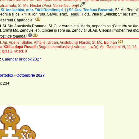
atriarhală; Sf. Mc. Nestor
(Post. Nu se fac nunți)
 Sf. Ier. Iachint, mitr. Țării Românești
;
†) Sf. Cuv. Teofana Basarab
; Sf. Mc. Terent
eonila și cei 7 fii ai lor: Nita, Sarvil, Ierax, Teodul, Fota, Vilie si Evnichi; Sf. Ier. Firmi
ezareei Capadociei;
f. M. Mc. Anastasia Romana; Sf. Cuv. Avramie și Maria, nepoata sa
(Post. Nu se fac 
f. Sfințit Mc. Zenovie, ep. Ciliciei și sora sa, Zenovia; Sf. Ap. Cleopa
(Pomenirea morț
oşii de toamnă)
f. Ap. Apelie, Stahie, Amplie, Urban, Aristobul și Narcis; Sf. Mc. Epimah
a XXII-a după Rusalii
(Bogatul nemilostiv și săracul Lazăr)
; Ap. Galateni VI, 11-18;
; glas 2, voscr. 8
:
Calendar ortodox 2027
ortodox - Octombrie 2027
i:
234