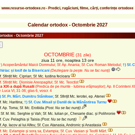
www.resurse-ortodoxe.ro - Predici, rugăciuni, filme, cărți, conferințe ortodoxe
Calendar ortodox - Octombrie 2027
ortodox - Octombrie 2027
-
OCTOMBRIE
(31 zile)
ziua 11 ore, noaptea 13 ore
†) Acoperământul Maicii Domnului; Sf. Ap. Anania; Sf. Cuv. Roman Melodul;
†) Sf. 
hiriac și Iosif de la Bisericani
(Dezlegare la pește. Nu se fac nunți)
f. Sfințit Mc. Ciprian; Sf. Mc. Iustina fecioara
f. Sfințit Mc. Dionisie Areopagitul; Sf. Mc. Teoctist
a XIX-a după Rusalii
(Predica de pe munte - Iubirea vrăjmașilor)
; Ap. II Corinteni X
v. Luca VI, 31-36; glas 6, voscr. 4
) Sf. Pr. Mărt. Dumitru Stăniloae
; Sf. Sfințit Mc. Ierotei, ep. Atenei
f. Mc. Haritina;
†) Sf. Cuv. Misail și Daniil de la Mănăstirea Turnu
f. Ap. Toma; Sf. Mc. Erotiida
(Post. Nu se fac nunți)
 Sf. M. Mc. Serghie și Vah; Sf. Mc. Iulian pr., Chesarie diac. și Polihronie
f. Cuv. Pelaghia și Taisia
(Post. Nu se fac nunți)
f. Ap. Iacov al lui Alfeu; Sf. Cuv. Atanasia, Andronic și Anastasia
f. Mc. Evlampie și sora sa, Evlampia; Sf. Cuv. Vasian și Teofil Mărt.