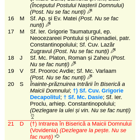
(Începutul Postului Nașterii Domnului)
(Post. Nu se fac nunți)
16
M
Sf. Ap. și Ev. Matei
(Post. Nu se fac
nunți)
17
M
Sf. Ier. Grigorie Taumaturgul, ep.
Neocezareei Pontului și Ghenadiei, patr.
Constantinopolului; Sf. Cuv. Lazăr
Zugravul
(Post. Nu se fac nunți)
18
J
Sf. Mc. Platon, Roman și Zaheu
(Post.
Nu se fac nunți)
19
V
Sf. Prooroc Avdie; Sf. Mc. Varlaam
(Post. Nu se fac nunți)
20
S
Înainte-prăznuirea Intrării în Biserică a
Maicii Domnului
;
†) Sf. Cuv. Grigorie
Decapolitul
;
† Sf. Mc. Dasie
; Sf. Ier.
Proclu, arhiep. Constantinopolului;
(Dezlegare la ulei și vin. Nu se fac nunți)
21
D
(†) Intrarea în Biserică a Maicii Domnului
(Vovidenia)
(Dezlegare la pește. Nu se
fac nunți)