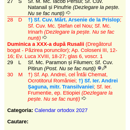
27
S
Sf. M. Mc. Iacob Persul; Sf. Cuv.
Natanail și Pinufrie
(Dezlegare la pește.
Nu se fac nunți)
28
D
†) Sf. Cuv. Mărt. Arsenie de la Prislop
;
Sf. Cuv. Mc. Ștefan cel Nou; Sf. Mc.
Irinarh
(Dezlegare la pește. Nu se fac
nunți)
Duminica a XXX-a după Rusalii
(Dregătorul
bogat - Păzirea poruncilor)
; Ap. Coloseni III, 12-
16; Ev. Luca XVIII, 18-27; glas 6, voscr. 1
29
L
Sf. Mc. Paramon și Filumen; Sf. Cuv.
Pitirun
(Post. Nu se fac nunți)
30
M
†) Sf. Ap. Andrei, cel Întâi Chemat,
Ocrotitorul României;
†) Sf. Ier. Andrei
Șaguna, mitr. Transilvaniei
; Sf. Ier.
Frumentie, ep. Etiopiei
(Dezlegare la
pește. Nu se fac nunți)
Categoria:
Calendar ortodox 2027
Cautare: