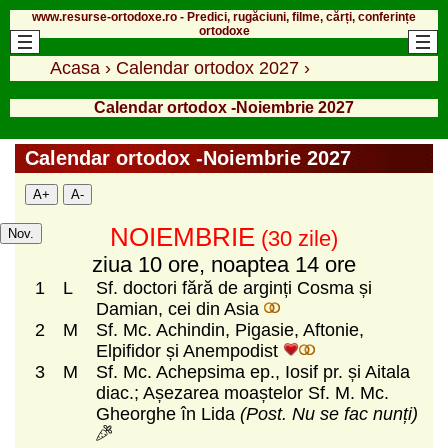
www.resurse-ortodoxe.ro - Predici, rugăciuni, filme, cărți, conferințe
ortodoxe
Acasa
›
Calendar ortodox 2027
›
Calendar ortodox -Noiembrie 2027
Calendar ortodox -Noiembrie 2027
A+
A-
NOIEMBRIE
Nov.
(30 zile)
ziua 10 ore, noaptea 14 ore
1
L
Sf. doctori fără de arginți Cosma și
Damian, cei din Asia
2
M
Sf. Mc. Achindin, Pigasie, Aftonie,
Elpifidor și Anempodist
3
M
Sf. Mc. Achepsima ep., Iosif pr. și Aitala
diac.; Așezarea moaștelor Sf. M. Mc.
Gheorghe în Lida
(Post. Nu se fac nunți)