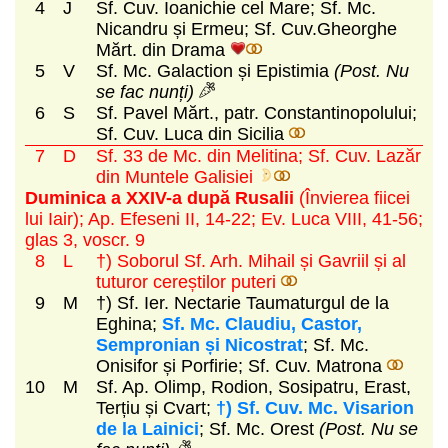
4
J
Sf. Cuv. Ioanichie cel Mare; Sf. Mc.
Nicandru și Ermeu; Sf. Cuv.Gheorghe
Mărt. din Drama
5
V
Sf. Mc. Galaction și Epistimia
(Post. Nu
se fac nunți)
6
S
Sf. Pavel Mărt., patr. Constantinopolului;
Sf. Cuv. Luca din Sicilia
7
D
Sf. 33 de Mc. din Melitina; Sf. Cuv. Lazăr
din Muntele Galisiei
Duminica a XXIV-a după Rusalii
(Învierea fiicei
lui Iair)
; Ap. Efeseni II, 14-22; Ev. Luca VIII, 41-56;
glas 3, voscr. 9
8
L
†) Soborul Sf. Arh. Mihail și Gavriil și al
tuturor cereștilor puteri
9
M
†) Sf. Ier. Nectarie Taumaturgul de la
Eghina;
Sf. Mc. Claudiu, Castor,
Sempronian și Nicostrat
; Sf. Mc.
Onisifor și Porfirie; Sf. Cuv. Matrona
10
M
Sf. Ap. Olimp, Rodion, Sosipatru, Erast,
Terțiu și Cvart;
†) Sf. Cuv. Mc. Visarion
de la Lainici
; Sf. Mc. Orest
(Post. Nu se