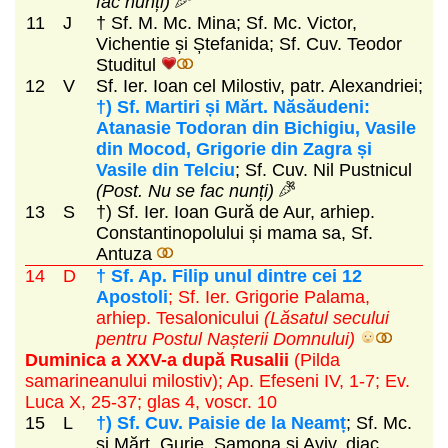
fac nunți)
11
J
† Sf. M. Mc. Mina; Sf. Mc. Victor,
Vichentie și Ștefanida; Sf. Cuv. Teodor
Studitul
12
V
Sf. Ier. Ioan cel Milostiv, patr. Alexandriei;
†) Sf. Martiri și Mărt. Năsăudeni:
Atanasie Todoran din Bichigiu, Vasile
din Mocod, Grigorie din Zagra și
Vasile din Telciu
; Sf. Cuv. Nil Pustnicul
(Post. Nu se fac nunți)
13
S
†) Sf. Ier. Ioan Gură de Aur, arhiep.
Constantinopolului și mama sa, Sf.
Antuza
14
D
† Sf. Ap. Filip unul dintre cei 12
Apostoli
; Sf. Ier. Grigorie Palama,
arhiep. Tesalonicului
(Lăsatul secului
pentru Postul Nașterii Domnului)
Duminica a XXV-a după Rusalii
(Pilda
samarineanului milostiv)
; Ap. Efeseni IV, 1-7; Ev.
Luca X, 25-37; glas 4, voscr. 10
15
L
†) Sf. Cuv. Paisie de la Neamț
; Sf. Mc.
și Mărt. Gurie, Samona și Aviv, diac.