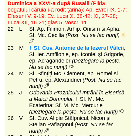
Duminica a XXVI-a după Rusalii
(Pilda
bogatului căruia i-a rodit țarina)
; Ap. Evrei IX, 1-7;
Efeseni V, 9-19; Ev. Luca X, 38-42; XI, 27-28;
Luca XII, 16-21; glas 5, voscr. 11
22
L
Sf. Ap. Filimon, Arhip, Onisim și Apfia;
Sf. Mc. Cecilia
(Post. Nu se fac nunți)
23
M
† Sf. Cuv. Antonie de la Iezerul Vâlcii
;
Sf. Ier. Amfilohie, ep. Iconiei și Grigorie,
ep. Acragandelor
(Dezlegare la pește.
Nu se fac nunți)
24
M
Sf. Sfințiți Mc. Clement, ep. Romei și
Petru, ep. Alexandriei
(Post. Nu se fac
nunți)
25
J
Odovania Praznicului Intrării în Biserică
a Maicii Domnului
; † Sf. M. Mc.
Ecaterina; Sf. M. Mc. Mercurie
(Dezlegare la pește. Nu se fac nunți)
26
V
Sf. Cuv. Alipie Stâlpnicul, Nicon și
Stelian Paflagonul
(Post. Nu se fac
nunți)