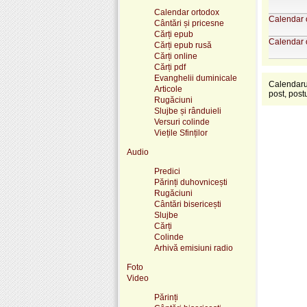
Calendar ortodox
Calendar 
Cântări și pricesne
Cărți epub
Calendar 
Cărți epub rusă
Cărți online
Cărți pdf
Evanghelii duminicale
Calendarul 
Articole
post, post
Rugăciuni
Slujbe și rânduieli
Versuri colinde
Viețile Sfinților
Audio
Predici
Părinți duhovnicești
Rugăciuni
Cântări bisericești
Slujbe
Cărți
Colinde
Arhivă emisiuni radio
Foto
Video
Părinți