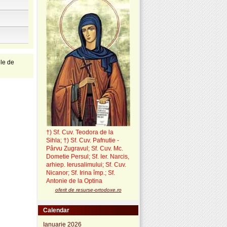
ele de
†) Sf. Cuv. Teodora de la
Sihla
;
†) Sf. Cuv. Pafnutie -
Pârvu Zugravul
; Sf. Cuv. Mc.
Dometie Persul; Sf. Ier. Narcis,
arhiep. Ierusalimului; Sf. Cuv.
Nicanor; Sf. Irina împ.; Sf.
Antonie de la Optina
oferit de resurse-ortodoxe.ro
Calendar
Ianuarie 2026