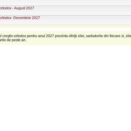
ortodox - August 2027
ortodox -Decembrie 2027
creştin-ortodox pentru anul 2027 prezinta sfinţii zilei, sarbatorile din fiecare zi, zil
urile de peste an.