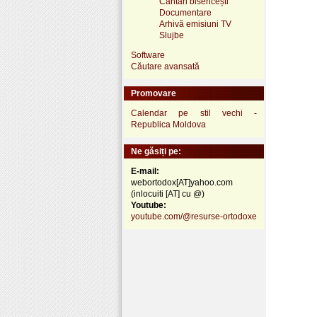
Cântări bisericești
Documentare
Arhivă emisiuni TV
Slujbe
Software
Căutare avansată
Promovare
Calendar pe stil vechi -
Republica Moldova
Ne găsiți pe:
E-mail:
webortodox[AT]yahoo.com
(inlocuiti [AT] cu @)
Youtube:
youtube.com/@resurse-ortodoxe